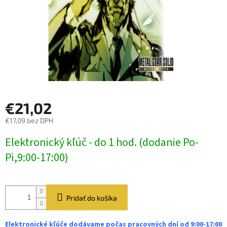
€21,02
€17,09 bez DPH
Jednotková
Elektronický kľúč - do 1 hod. (dodanie Po-
cena:
Pi,9:00-17:00)
Pridať do košíka
Elektronické kľúče dodávame počas pracovných dní od 9:00-17:00