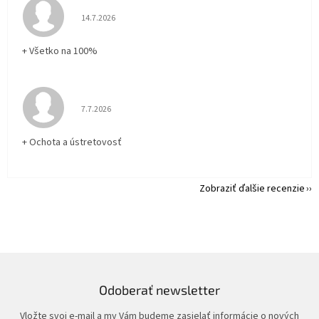
Hodnotenie obchodu je 5 z 5 hviezdičiek.
14.7.2026
+ Všetko na 100%
Hodnotenie obchodu je 5 z 5 hviezdičiek.
7.7.2026
+ Ochota a ústretovosť
Zobraziť ďalšie recenzie
Odoberať newsletter
Vložte svoj e-mail a my Vám budeme zasielať informácie o nových