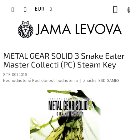
Prejsť
NÁKUP
na
EUR
obsah
KOŠÍK
METAL GEAR SOLID 3 Snake Eater
Master Collecti (PC) Steam Key
STE-0012019
Priemerné
Neohodnotené
Podrobnosti hodnotenia
Značka:
ESD GAMES
hodnotenie
produktu
je
0,0
z
5
hviezdičiek.