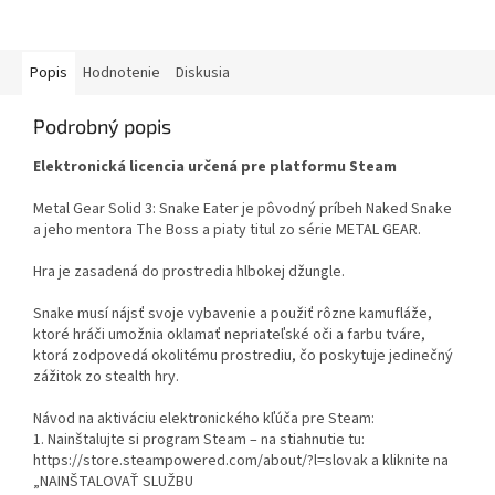
Popis
Hodnotenie
Diskusia
Podrobný popis
Elektronická licencia určená pre platformu Steam
Metal Gear Solid 3: Snake Eater je pôvodný príbeh Naked Snake
a jeho mentora The Boss a piaty titul zo série METAL GEAR.
Hra je zasadená do prostredia hlbokej džungle.
Snake musí nájsť svoje vybavenie a použiť rôzne kamufláže,
ktoré hráči umožnia oklamať nepriateľské oči a farbu tváre,
ktorá zodpovedá okolitému prostrediu, čo poskytuje jedinečný
zážitok zo stealth hry.
Návod na aktiváciu elektronického kľúča pre Steam:
1. Nainštalujte si program Steam – na stiahnutie tu:
https://store.steampowered.com/about/?l=slovak a kliknite na
„NAINŠTALOVAŤ SLUŽBU