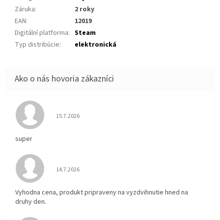
Záruka
:
2 roky
EAN
:
12019
Digitální platforma
:
Steam
Typ distribúcie
:
elektronická
Hodnotenie obchodu je 5 z 5 hviezdičiek.
15.7.2026
super
Hodnotenie obchodu je 5 z 5 hviezdičiek.
14.7.2026
Vyhodna cena, produkt pripraveny na vyzdvihnutie hned na
druhy den.