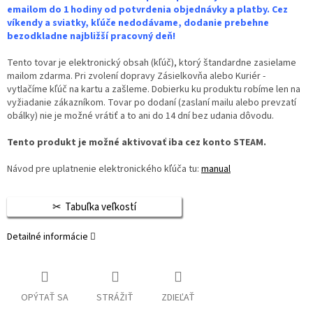
emailom do 1 hodiny od potvrdenia objednávky a platby. Cez
víkendy a sviatky, kľúče nedodávame, dodanie prebehne
bezodkladne najbližší pracovný deň!
Tento tovar je elektronický obsah (kľúč), ktorý štandardne zasielame
mailom zdarma. Pri zvolení dopravy Zásielkovňa alebo Kuriér -
vytlačíme kľúč na kartu a zašleme. Dobierku ku produktu robíme len na
vyžiadanie zákazníkom. Tovar po dodaní (zaslaní mailu alebo prevzatí
obálky) nie je možné vrátiť a to ani do 14 dní bez udania dôvodu.
Tento produkt je možné aktivovať iba cez konto STEAM.
Návod pre uplatnenie elektronického kľúča tu:
manual
Tabuľka veľkostí
Detailné informácie
OPÝTAŤ SA
STRÁŽIŤ
ZDIEĽAŤ