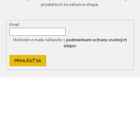
produktoch na našom e-shope.
Email
Vložením e-mailu súhlasíte s
podmienkami ochrany osobných
údajov
PRIHLÁSIŤ SA
Z
á
p
ä
t
i
e