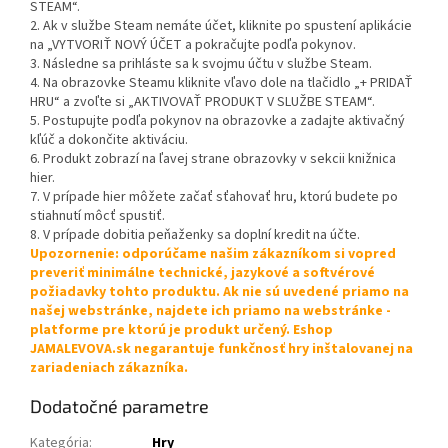
STEAM“.
2. Ak v službe Steam nemáte účet, kliknite po spustení aplikácie
na „VYTVORIŤ NOVÝ ÚČET a pokračujte podľa pokynov.
3. Následne sa prihláste sa k svojmu účtu v službe Steam.
4. Na obrazovke Steamu kliknite vľavo dole na tlačidlo „+ PRIDAŤ
HRU“ a zvoľte si „AKTIVOVAŤ PRODUKT V SLUŽBE STEAM“.
5. Postupujte podľa pokynov na obrazovke a zadajte aktivačný
kľúč a dokončite aktiváciu.
6. Produkt zobrazí na ľavej strane obrazovky v sekcii knižnica
hier.
7. V prípade hier môžete začať sťahovať hru, ktorú budete po
stiahnutí môcť spustiť.
8. V prípade dobitia peňaženky sa doplní kredit na účte.
Upozornenie: odporúčame našim zákazníkom si vopred
preveriť minimálne technické, jazykové a softvérové
požiadavky tohto produktu. Ak nie sú uvedené priamo na
našej webstránke, najdete ich priamo na webstránke -
platforme pre ktorú je produkt určený. Eshop
JAMALEVOVA.sk negarantuje funkčnosť hry inštalovanej na
zariadeniach zákazníka.
Dodatočné parametre
Kategória
:
Hry