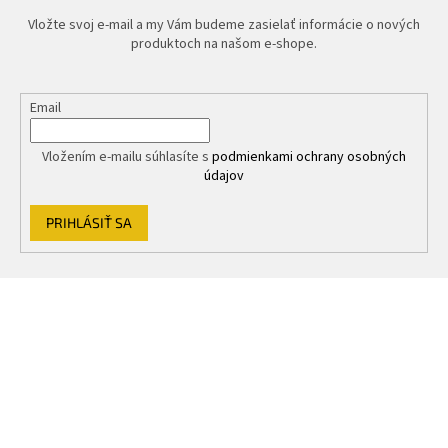
Vložte svoj e-mail a my Vám budeme zasielať informácie o nových
produktoch na našom e-shope.
Email
Vložením e-mailu súhlasíte s
podmienkami ochrany osobných
údajov
PRIHLÁSIŤ SA
Z
á
p
ä
t
i
e