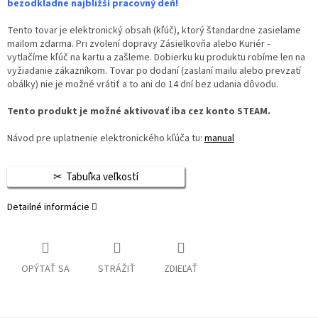
bezodkladne najbližší pracovný deň!
Tento tovar je elektronický obsah (kľúč), ktorý štandardne zasielame
mailom zdarma. Pri zvolení dopravy Zásielkovňa alebo Kuriér -
vytlačíme kľúč na kartu a zašleme. Dobierku ku produktu robíme len na
vyžiadanie zákazníkom. Tovar po dodaní (zaslaní mailu alebo prevzatí
obálky) nie je možné vrátiť a to ani do 14 dní bez udania dôvodu.
Tento produkt je možné aktivovať iba cez konto STEAM.
Návod pre uplatnenie elektronického kľúča tu:
manual
Tabuľka veľkostí
Detailné informácie
OPÝTAŤ SA
STRÁŽIŤ
ZDIEĽAŤ