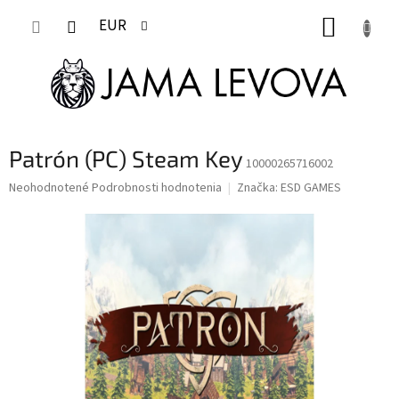
Prejsť
NÁKUP
na
EUR
obsah
KOŠÍK
Patrón (PC) Steam Key
10000265716002
Priemerné
Neohodnotené
Podrobnosti hodnotenia
Značka:
ESD GAMES
hodnotenie
produktu
je
0,0
z
5
hviezdičiek.