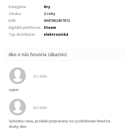
Kategória
:
Hry
Záruka
:
2 roky
EAN
:
0047962437871
Digitální platforma
:
Steam
Typ distribúcie
:
elektronická
Hodnotenie obchodu je 5 z 5 hviezdičiek.
15.7.2026
super
Hodnotenie obchodu je 5 z 5 hviezdičiek.
14.7.2026
Vyhodna cena, produkt pripraveny na vyzdvihnutie hned na
druhy den.