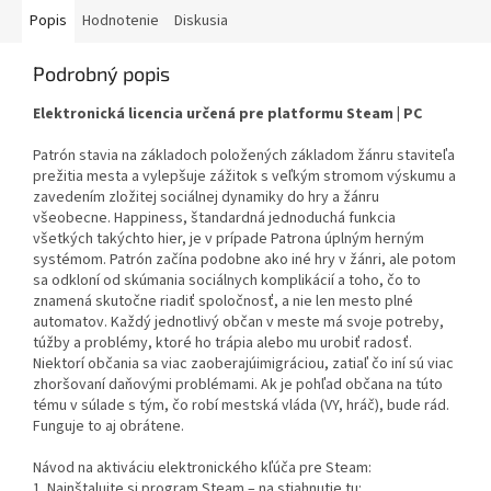
Popis
Hodnotenie
Diskusia
Podrobný popis
Elektronická licencia určená pre platformu Steam | PC
Patrón stavia na základoch položených základom žánru staviteľa
prežitia mesta a vylepšuje zážitok s veľkým stromom výskumu a
zavedením zložitej sociálnej dynamiky do hry a žánru
všeobecne. Happiness, štandardná jednoduchá funkcia
všetkých takýchto hier, je v prípade Patrona úplným herným
systémom. Patrón začína podobne ako iné hry v žánri, ale potom
sa odkloní od skúmania sociálnych komplikácií a toho, čo to
znamená skutočne riadiť spoločnosť, a nie len mesto plné
automatov. Každý jednotlivý občan v meste má svoje potreby,
túžby a problémy, ktoré ho trápia alebo mu urobiť radosť.
Niektorí občania sa viac zaoberajúimigráciou, zatiaľ čo iní sú viac
zhoršovaní daňovými problémami. Ak je pohľad občana na túto
tému v súlade s tým, čo robí mestská vláda (VY, hráč), bude rád.
Funguje to aj obrátene.
Návod na aktiváciu elektronického kľúča pre Steam:
1. Nainštalujte si program Steam – na stiahnutie tu: