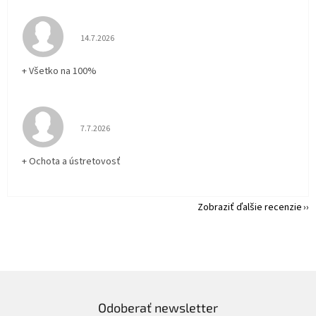
Hodnotenie obchodu je 5 z 5 hviezdičiek.
14.7.2026
+ Všetko na 100%
Hodnotenie obchodu je 5 z 5 hviezdičiek.
7.7.2026
+ Ochota a ústretovosť
Zobraziť ďalšie recenzie
Odoberať newsletter