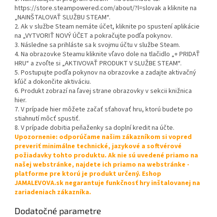
https://store.steampowered.com/about/?l=slovak a kliknite na
„NAINŠTALOVAŤ SLUŽBU STEAM“.
2. Ak v službe Steam nemáte účet, kliknite po spustení aplikácie
na „VYTVORIŤ NOVÝ ÚČET a pokračujte podľa pokynov.
3. Následne sa prihláste sa k svojmu účtu v službe Steam.
4. Na obrazovke Steamu kliknite vľavo dole na tlačidlo „+ PRIDAŤ
HRU“ a zvoľte si „AKTIVOVAŤ PRODUKT V SLUŽBE STEAM“.
5. Postupujte podľa pokynov na obrazovke a zadajte aktivačný
kľúč a dokončite aktiváciu.
6. Produkt zobrazí na ľavej strane obrazovky v sekcii knižnica
hier.
7. V prípade hier môžete začať sťahovať hru, ktorú budete po
stiahnutí môcť spustiť.
8. V prípade dobitia peňaženky sa doplní kredit na účte.
Upozornenie: odporúčame našim zákazníkom si vopred
preveriť minimálne technické, jazykové a softvérové
požiadavky tohto produktu. Ak nie sú uvedené priamo na
našej webstránke, najdete ich priamo na webstránke -
platforme pre ktorú je produkt určený. Eshop
JAMALEVOVA.sk negarantuje funkčnosť hry inštalovanej na
zariadeniach zákazníka.
Dodatočné parametre