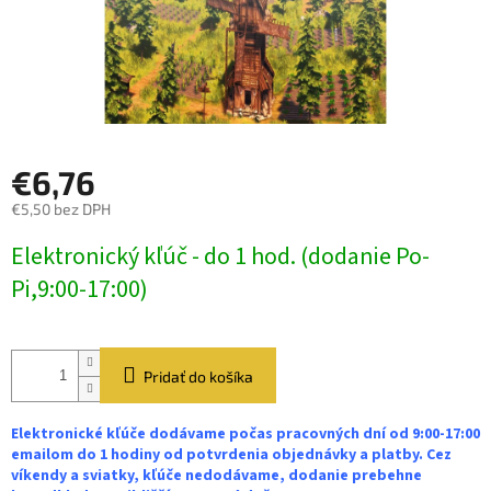
€6,76
€5,50 bez DPH
Jednotková
Elektronický kľúč - do 1 hod. (dodanie Po-
cena:
Pi,9:00-17:00)
Pridať do košíka
Elektronické kľúče dodávame počas pracovných dní od 9:00-17:00
emailom do 1 hodiny od potvrdenia objednávky a platby. Cez
víkendy a sviatky, kľúče nedodávame, dodanie prebehne