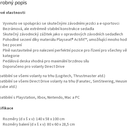
robný popis
ové vlastnosti
Vyvinuto ve spolupráci se skutečnými závodními jezdci a e-sportovci
Bezrámová, ale extrémně stabilní konstrukce sedadla
Skutečný závodnický zážitek jako v opravdových závodních sedadlech
Pohodlné sezení díky materiálu Playseat® Actifit™, umožňující mnoho hod
bez pocení
Plně nastavitelné pro nalezení perfektní pozice pro řízení pro všechny v
kategorie
Pedálová deska vhodná pro maximální brzdnou sílu
Doporučeno pro volanty Direct Drive
tibilní se všemi volanty na trhu (Logitech, Thrustmaster atd.)
tibilní se všemi Direct Drive volanty na trhu (Fanatec, SimSteering, Heusi
cube atd.)
tibilní s Playstation, Xbox, Nintendo, Mac a PC
ifikace
Rozměry (d x š x v): 140 x 58 x 100 cm
Rozměry balení (d x š x v): 80 x 60 x 28,5 cm