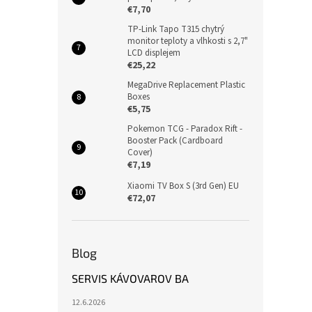
€7,70
TP-Link Tapo T315 chytrý
monitor teploty a vlhkosti s 2,7"
LCD displejem
€25,22
MegaDrive Replacement Plastic
Boxes
€5,75
Pokemon TCG - Paradox Rift -
Booster Pack (Cardboard
Cover)
€7,19
Xiaomi TV Box S (3rd Gen) EU
€72,07
Blog
SERVIS KÁVOVAROV BA
12.6.2026