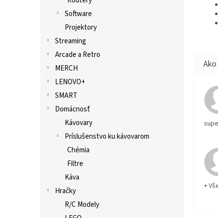
Routery
Software
Projektory
Streaming
Arcade a Retro
MERCH
LENOVO+
SMART
Domácnosť
Kávovary
supe
Príslušenstvo ku kávovarom
Chémia
Filtre
Káva
+ Vš
Hračky
R/C Modely