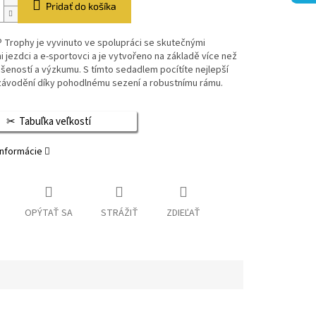
Pridať do košíka
 Trophy je vyvinuto ve spolupráci se skutečnými
 jezdci a e-sportovci a je vytvořeno na základě více než
ušeností a výzkumu. S tímto sedadlem pocítíte nejlepší
 závodění díky pohodlnému sezení a robustnímu rámu.
Tabuľka veľkostí
informácie
OPÝTAŤ SA
STRÁŽIŤ
ZDIEĽAŤ