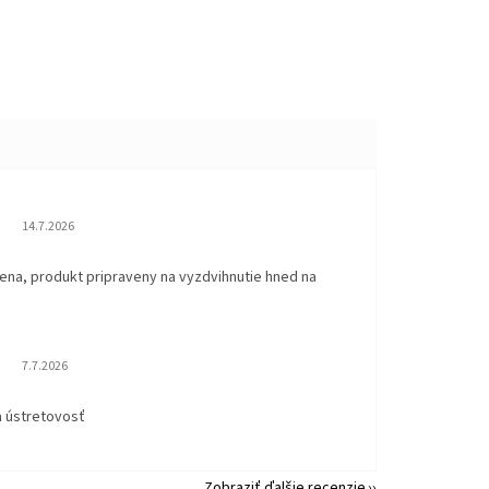
Hodnotenie obchodu je 5 z 5 hviezdičiek.
14.7.2026
ena, produkt pripraveny na vyzdvihnutie hned na
.
Hodnotenie obchodu je 5 z 5 hviezdičiek.
7.7.2026
a ústretovosť
Zobraziť ďalšie recenzie