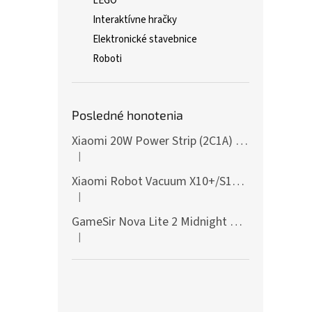
LEGO
Interaktívne hračky
Elektronické stavebnice
Roboti
Posledné honotenia
Xiaomi 20W Power Strip (2C1A) EU
|
Hodnotenie produktu je 5 z 5 hviezdičiek.
Xiaomi Robot Vacuum X10+/S10+/X10/X20+ Side Brush
|
Hodnotenie produktu je 5 z 5 hviezdičiek.
GameSir Nova Lite 2 Midnight Gray
|
Hodnotenie produktu je 5 z 5 hviezdičiek.