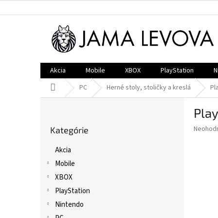
Prejsť
na
obsah
Akcia
Mobile
XBOX
PlayStation
N
Domov
PC
Herné stoly, stoličky a kreslá
Pl
B
Pla
o
Preskočiť
č
Priemer
Neohod
Kategórie
kategórie
n
hodnote
ý
produkt
Akcia
p
je
Mobile
0,0
a
z
n
XBOX
5
e
PlayStation
hviezdič
l
Nintendo