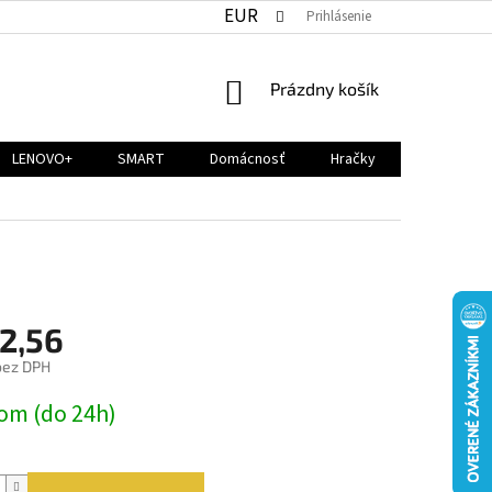
EUR
Prihlásenie
NÁKUPNÝ
Prázdny košík
KOŠÍK
LENOVO+
SMART
Domácnosť
Hračky
2,56
bez DPH
ová
om (do 24h)