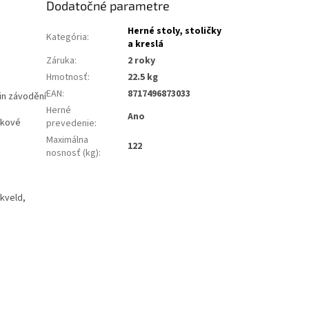
Dodatočné parametre
Herné stoly, stoličky
Kategória
:
a kreslá
Záruka
:
2 roky
Hmotnosť
:
22.5 kg
EAN
:
8717496873033
in závodění
Herné
Ano
ěkové
prevedenie
:
Maximálna
122
nosnosť (kg)
:
nkveld,