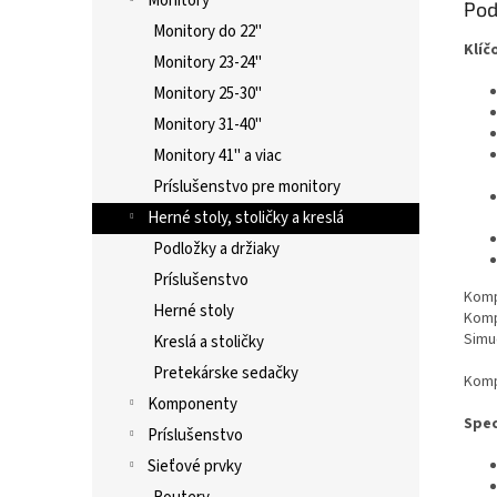
Monitory
Pod
Monitory do 22"
Klíč
Monitory 23-24"
Monitory 25-30"
Monitory 31-40"
Monitory 41" a viac
Príslušenstvo pre monitory
Herné stoly, stoličky a kreslá
Podložky a držiaky
Príslušenstvo
Kompa
Herné stoly
Kompa
Simu
Kreslá a stoličky
Pretekárske sedačky
Kompa
Komponenty
Spec
Príslušenstvo
Sieťové prvky