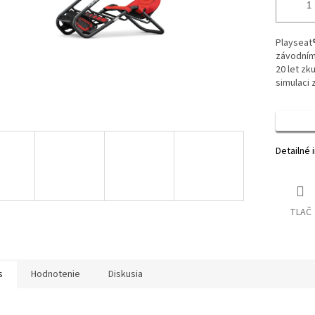
Playseat®
závodními
20 let zk
simulaci
Detailné 
TLAČ
s
Hodnotenie
Diskusia