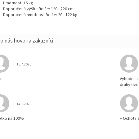
Hmotnost: 16 kg
Doporučená výška řidiče: 120 - 220 cm
Doporučená hmotnost řidiče: 20 - 122 kg
Hodnotenie obchodu je 5 z 5 hviezdičiek.
15.7.2026
r
Vyhodna c
druhy den
Hodnotenie obchodu je 5 z 5 hviezdičiek.
14.7.2026
etko na 100%
+ Ochota 