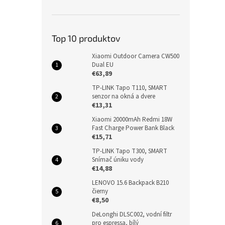
Top 10 produktov
Xiaomi Outdoor Camera CW500
Dual EU
€63,89
TP-LINK Tapo T110, SMART
senzor na okná a dvere
€13,31
Xiaomi 20000mAh Redmi 18W
Fast Charge Power Bank Black
€15,71
TP-LINK Tapo T300, SMART
Snímač úniku vody
€14,88
LENOVO 15.6 Backpack B210
čierny
€8,50
DeLonghi DLSC002, vodní filtr
pro espressa, bílý