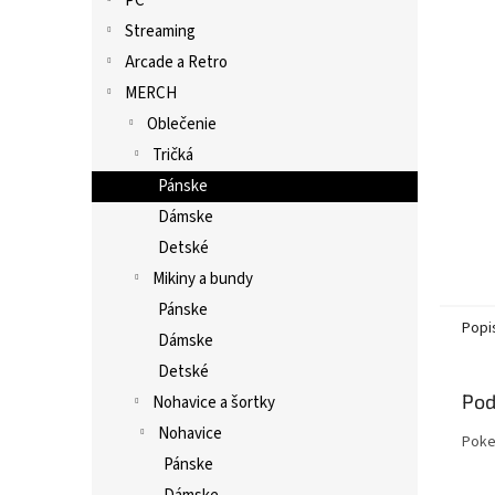
PC
Streaming
Arcade a Retro
MERCH
Oblečenie
Tričká
Pánske
Dámske
Detské
Mikiny a bundy
Pánske
Popi
Dámske
Detské
Pod
Nohavice a šortky
Nohavice
Poke
Pánske