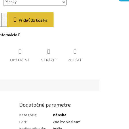
Pridať do košíka
informácie
OPÝTAŤ SA
STRÁŽIŤ
ZDIEĽAŤ
Dodatočné parametre
Kategória
:
Pánske
EAN
:
Zvoľte variant