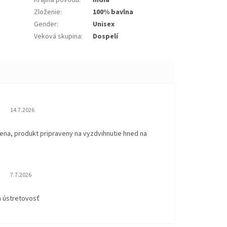
Krajina pôvodu
:
India
Zloženie
:
100% bavlna
Gender
:
Unisex
Veková skupina
:
Dospelí
Hodnotenie obchodu je 5 z 5 hviezdičiek.
14.7.2026
ena, produkt pripraveny na vyzdvihnutie hned na
.
Hodnotenie obchodu je 5 z 5 hviezdičiek.
7.7.2026
a ústretovosť