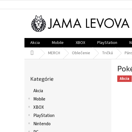
Prejsť
na
obsah
Akcia
Mobile
XBOX
PlayStation
N
Domov
MERCH
Oblečenie
Tričká
Pán
B
Poké
o
Preskočiť
č
Kategórie
kategórie
Akcia
n
ý
Akcia
p
Mobile
a
n
XBOX
e
PlayStation
l
Nintendo