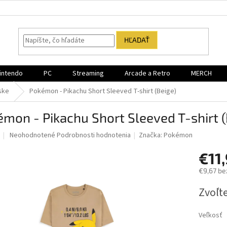
HĽADAŤ
intendo
PC
Streaming
Arcade a Retro
MERCH
ske
Pokémon - Pikachu Short Sleeved T-shirt (Beige)
mon - Pikachu Short Sleeved T-shirt (
Priemerné
Neohodnotené
Podrobnosti hodnotenia
Značka:
Pokémon
hodnotenie
produktu
€11
je
€9,67 be
0,0
z
Jednotk
Zvoľte
5
cena:
hviezdičiek.
Veľkosť