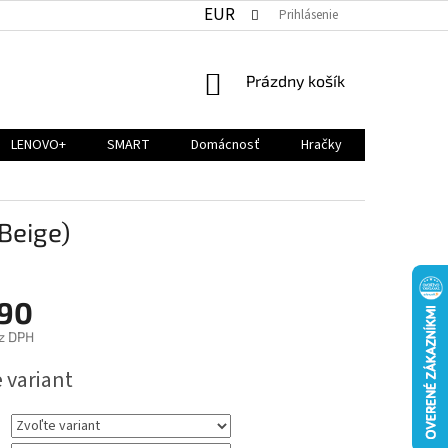
EUR
Prihlásenie
NÁKUPNÝ
Prázdny košík
KOŠÍK
LENOVO+
SMART
Domácnosť
Hračky
Beige)
,90
z DPH
ová
 variant