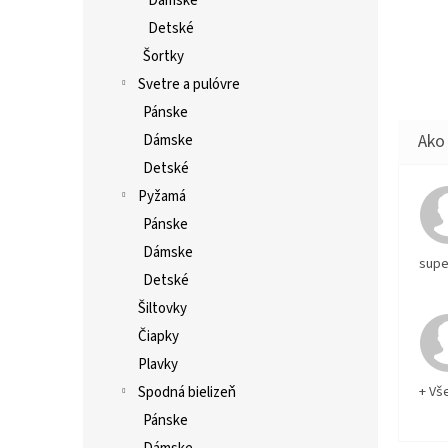
Dámske
Detské
Šortky
Svetre a pulóvre
Pánske
Dámske
Detské
Pyžamá
Pánske
Dámske
supe
Detské
Šiltovky
Čiapky
Plavky
Spodná bielizeň
+ Vš
Pánske