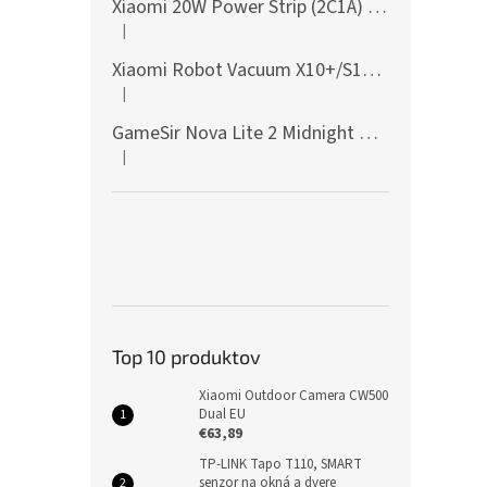
Xiaomi 20W Power Strip (2C1A) EU
|
Hodnotenie produktu je 5 z 5 hviezdičiek.
Xiaomi Robot Vacuum X10+/S10+/X10/X20+ Side Brush
|
Hodnotenie produktu je 5 z 5 hviezdičiek.
GameSir Nova Lite 2 Midnight Gray
|
Hodnotenie produktu je 5 z 5 hviezdičiek.
Top 10 produktov
Xiaomi Outdoor Camera CW500
Dual EU
€63,89
TP-LINK Tapo T110, SMART
senzor na okná a dvere