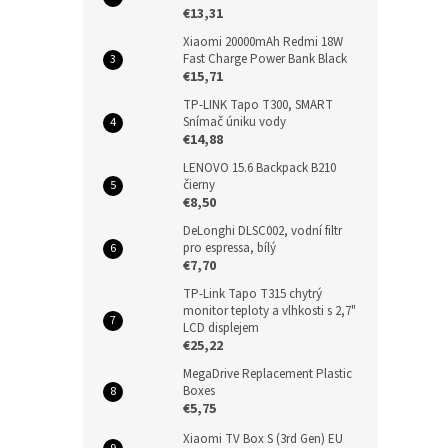
€13,31
Xiaomi 20000mAh Redmi 18W
Fast Charge Power Bank Black
€15,71
TP-LINK Tapo T300, SMART
Snímač úniku vody
€14,88
LENOVO 15.6 Backpack B210
čierny
€8,50
DeLonghi DLSC002, vodní filtr
pro espressa, bílý
€7,70
TP-Link Tapo T315 chytrý
monitor teploty a vlhkosti s 2,7"
LCD displejem
€25,22
MegaDrive Replacement Plastic
Boxes
€5,75
Xiaomi TV Box S (3rd Gen) EU