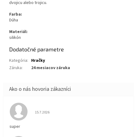
dvojicu alebo trojicu.
Farba:
Dúha
Materiál:
silikón
Dodatočné parametre
Kategória
:
Hračky
Záruka
:
24 mesiacov záruka
Hodnotenie obchodu je 5 z 5 hviezdičiek.
15.7.2026
super