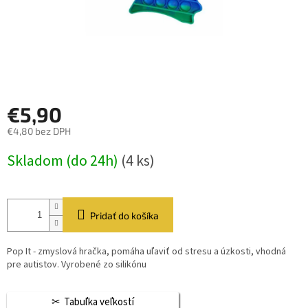
€5,90
€4,80 bez DPH
Jednotková
Skladom (do 24h)
(4 ks)
cena:
Pridať do košíka
Pop It - zmyslová hračka, pomáha uľaviť od stresu a úzkosti, vhodná
pre autistov. Vyrobené zo silikónu
Tabuľka veľkostí