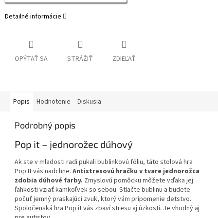
Detailné informácie
OPÝTAŤ SA
STRÁŽIŤ
ZDIEĽAŤ
Popis
Hodnotenie
Diskusia
Podrobný popis
Pop it – jednorožec dúhový
Ak ste v mladosti radi pukali bublinkovú fóliu, táto stolová hra
Pop It vás nadchne.
Antistresovú hračku v tvare jednorožca
zdobia dúhové farby.
Zmyslovú pomôcku môžete vďaka jej
ľahkosti vziať kamkoľvek so sebou. Stlačte bublinu a budete
počuť jemný praskajúci zvuk, ktorý vám pripomenie detstvo.
Spoločenská hra Pop it vás zbaví stresu aj úzkosti. Je vhodný aj
pre autistov.