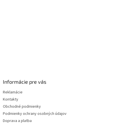
ä
t
i
e
Informácie pre vás
Reklamácie
Kontakty
Obchodné podmienky
Podmienky ochrany osobných údajov
Doprava a platba