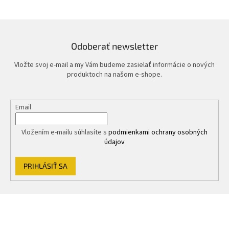
Odoberať newsletter
Vložte svoj e-mail a my Vám budeme zasielať informácie o nových
produktoch na našom e-shope.
Email
Vložením e-mailu súhlasíte s
podmienkami ochrany osobných
údajov
PRIHLÁSIŤ SA
Z
á
p