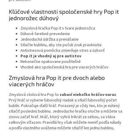
Kľúčové vlastnosti spoločenské hry Pop it
jednorožec dúhový
Zmyslová hračka Pop it v tvare jednorožca
Dúhové farebné prevedenie
Jednoduchá údržba a prenášanie
Stlačte bublinu, aby ste počuli zvuk prasknutia
Antistresová pomôcka zmierňuje stres a úzkosť
Pop it je vhodný aj pre autistov
Nekonečne opakovane použiteľné
Vhodné ako spoločenská hra pre viacerých hráčov
Zmyslová hra Pop it pre dvoch alebo
viacerých hráčov
Zmyslová stolová hra Pop to
zabaví niekoľko hráčov naraz
.
Prvý hráč si vyberie ľubovoľný riadok a stlačí ľubovoľný počet
bublín. Pokračuje ďalší hráč. Porazený je vždy ten, kto je nútený
stlačiť poslednú bublinu. Jednoducho hračku otočte a môžete sa
znovu začať hrať. Hráč, ktorý vyhrá trikrát za sebou, sa stáva
celkovým víťazom. Pravidlá hry však môžete meniť podľa nálady
a podľa vlastného uváženia môžete stlačiť len jednu bublinu,