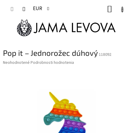
Prejsť
NÁKUP
na
EUR
obsah
KOŠÍK
Pop it – Jednorožec dúhový
118092
Priemerné
Neohodnotené
Podrobnosti hodnotenia
hodnotenie
produktu
je
0,0
z
5
hviezdičiek.