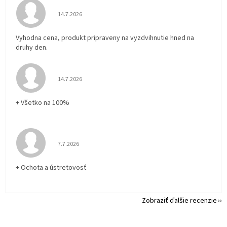
Hodnotenie obchodu je 5 z 5 hviezdičiek.
14.7.2026
Vyhodna cena, produkt pripraveny na vyzdvihnutie hned na
druhy den.
Hodnotenie obchodu je 5 z 5 hviezdičiek.
14.7.2026
+ Všetko na 100%
Hodnotenie obchodu je 5 z 5 hviezdičiek.
7.7.2026
+ Ochota a ústretovosť
Zobraziť ďalšie recenzie