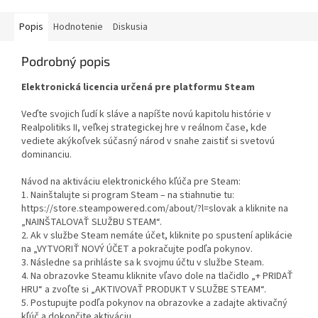
Popis
Hodnotenie
Diskusia
Podrobný popis
Elektronická licencia určená pre platformu Steam
Veďte svojich ľudí k sláve a napíšte novú kapitolu histórie v
Realpolitiks II, veľkej strategickej hre v reálnom čase, kde
vediete akýkoľvek súčasný národ v snahe zaistiť si svetovú
dominanciu.
Návod na aktiváciu elektronického kľúča pre Steam:
1. Nainštalujte si program Steam – na stiahnutie tu:
https://store.steampowered.com/about/?l=slovak a kliknite na
„NAINŠTALOVAŤ SLUŽBU STEAM“.
2. Ak v službe Steam nemáte účet, kliknite po spustení aplikácie
na „VYTVORIŤ NOVÝ ÚČET a pokračujte podľa pokynov.
3. Následne sa prihláste sa k svojmu účtu v službe Steam.
4. Na obrazovke Steamu kliknite vľavo dole na tlačidlo „+ PRIDAŤ
HRU“ a zvoľte si „AKTIVOVAŤ PRODUKT V SLUŽBE STEAM“.
5. Postupujte podľa pokynov na obrazovke a zadajte aktivačný
kľúč a dokončite aktiváciu.