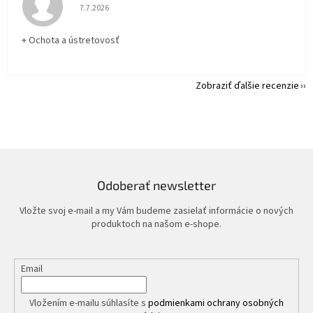
Hodnotenie obchodu je 5 z 5 hviezdičiek.
7.7.2026
+ Ochota a ústretovosť
Zobraziť ďalšie recenzie
Odoberať newsletter
Vložte svoj e-mail a my Vám budeme zasielať informácie o nových
produktoch na našom e-shope.
Email
Vložením e-mailu súhlasíte s
podmienkami ochrany osobných