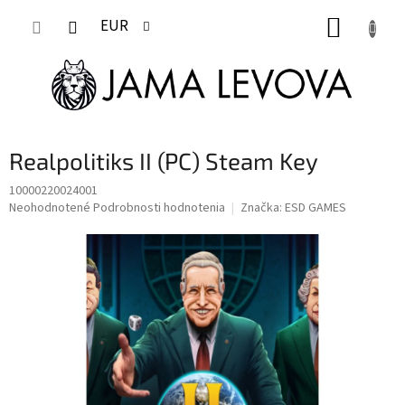
Prejsť
NÁKUP
na
EUR
obsah
KOŠÍK
Realpolitiks II (PC) Steam Key
10000220024001
Priemerné
Neohodnotené
Podrobnosti hodnotenia
Značka:
ESD GAMES
hodnotenie
produktu
je
0,0
z
5
hviezdičiek.