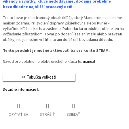
víkendy a sviatky, kľúče nedodávame, dodanie prebehne
bezodkladne najbližší pracovný deň!
Tento tovar je elektronický obsah (kľúč), ktorý štandardne zasielame
mailom zdarma. Pri zvolení dopravy Zásielkovňa alebo Kuriér -
vytlačíme kľúč na kartu a zašleme. Dobierku ku produktu robíme len na
vyžiadanie zákazníkom. Tovar po dodaní (zaslaní mailu alebo prevzatí
obálky) nie je možné vrátiť a to ani do 14 dní bez udania dôvodu.
Tento produkt je možné aktivovať iba cez konto STEAM.
Návod pre uplatnenie elektronického kľúča tu:
manual
Tabuľka veľkostí
Detailné informácie
OPÝTAŤ SA
STRÁŽIŤ
ZDIEĽAŤ