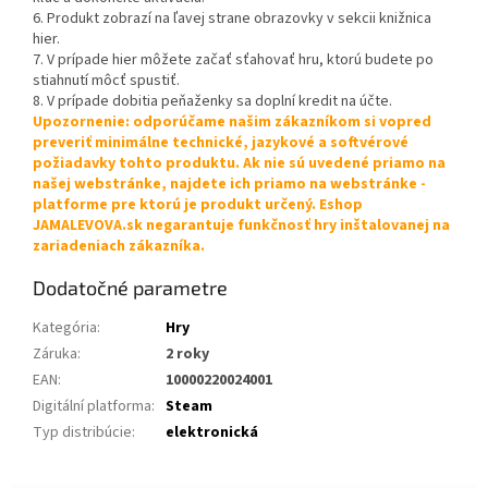
6. Produkt zobrazí na ľavej strane obrazovky v sekcii knižnica
hier.
7. V prípade hier môžete začať sťahovať hru, ktorú budete po
stiahnutí môcť spustiť.
8. V prípade dobitia peňaženky sa doplní kredit na účte.
Upozornenie: odporúčame našim zákazníkom si vopred
preveriť minimálne technické, jazykové a softvérové
požiadavky tohto produktu. Ak nie sú uvedené priamo na
našej webstránke, najdete ich priamo na webstránke -
platforme pre ktorú je produkt určený. Eshop
JAMALEVOVA.sk negarantuje funkčnosť hry inštalovanej na
zariadeniach zákazníka.
Dodatočné parametre
Kategória
:
Hry
Záruka
:
2 roky
EAN
:
10000220024001
Digitální platforma
:
Steam
Typ distribúcie
:
elektronická