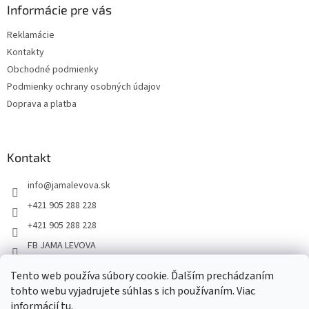
Informácie pre vás
Reklamácie
Kontakty
Obchodné podmienky
Podmienky ochrany osobných údajov
Doprava a platba
Kontakt
info
@
jamalevova.sk
+421 905 288 228
+421 905 288 228
FB JAMA LEVOVA
jama_levova
Tento web používa súbory cookie. Ďalším prechádzaním
JamaLevova
tohto webu vyjadrujete súhlas s ich používaním. Viac
+421905288228
informácií
tu
.