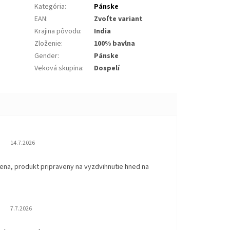
Kategória
:
Pánske
EAN
:
Zvoľte variant
Krajina pôvodu
:
India
Zloženie
:
100% bavlna
Gender
:
Pánske
Veková skupina
:
Dospelí
Hodnotenie obchodu je 5 z 5 hviezdičiek.
14.7.2026
ena, produkt pripraveny na vyzdvihnutie hned na
.
Hodnotenie obchodu je 5 z 5 hviezdičiek.
7.7.2026