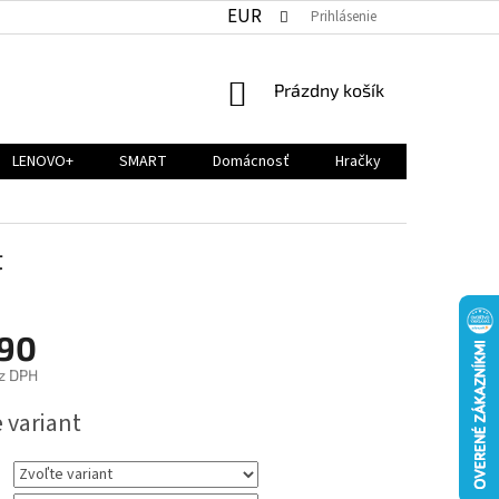
EUR
Prihlásenie
NÁKUPNÝ
Prázdny košík
KOŠÍK
LENOVO+
SMART
Domácnosť
Hračky
t
,90
z DPH
ová
 variant