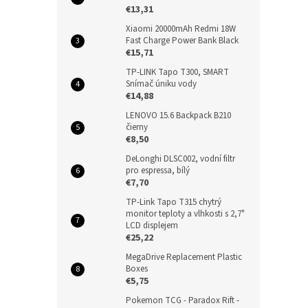
€13,31
Xiaomi 20000mAh Redmi 18W
Fast Charge Power Bank Black
€15,71
TP-LINK Tapo T300, SMART
Snímač úniku vody
€14,88
LENOVO 15.6 Backpack B210
čierny
€8,50
DeLonghi DLSC002, vodní filtr
pro espressa, bílý
€7,70
TP-Link Tapo T315 chytrý
monitor teploty a vlhkosti s 2,7"
LCD displejem
€25,22
MegaDrive Replacement Plastic
Boxes
€5,75
Pokemon TCG - Paradox Rift -