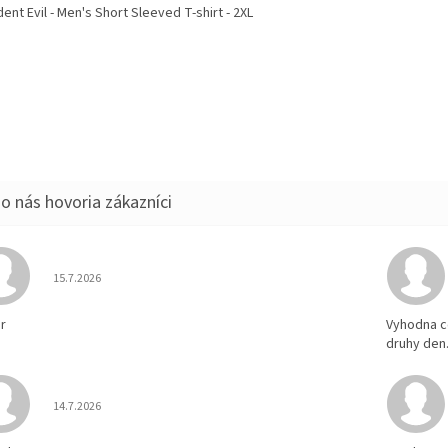
ent Evil - Men's Short Sleeved T-shirt - 2XL
Hodnotenie obchodu je 5 z 5 hviezdičiek.
15.7.2026
r
Vyhodna c
druhy den
Hodnotenie obchodu je 5 z 5 hviezdičiek.
14.7.2026