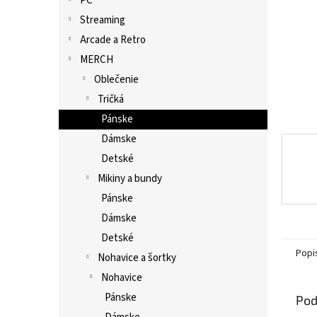
PC
Streaming
Arcade a Retro
MERCH
Oblečenie
Tričká
Pánske
Dámske
Detské
Mikiny a bundy
Pánske
Dámske
Detské
Popi
Nohavice a šortky
Nohavice
Pánske
Pod