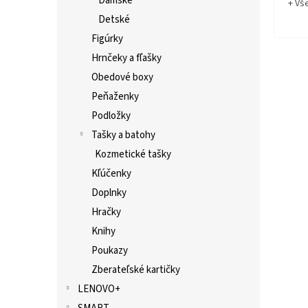
Dámske
+ Vš
Detské
Figúrky
Hrnčeky a fľašky
Obedové boxy
Peňaženky
Podložky
Tašky a batohy
Kozmetické tašky
Kľúčenky
Doplnky
Hračky
Knihy
Poukazy
Zberateľské kartičky
LENOVO+