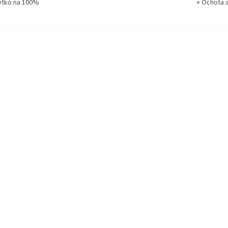
etko na 100%
+ Ochota 