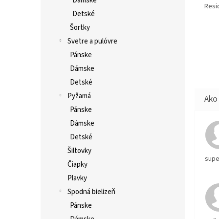
Dámske
Resid
Detské
Šortky
Svetre a pulóvre
Pánske
Dámske
Detské
Pyžamá
Pánske
Dámske
Detské
Šiltovky
supe
Čiapky
Plavky
Spodná bielizeň
Pánske