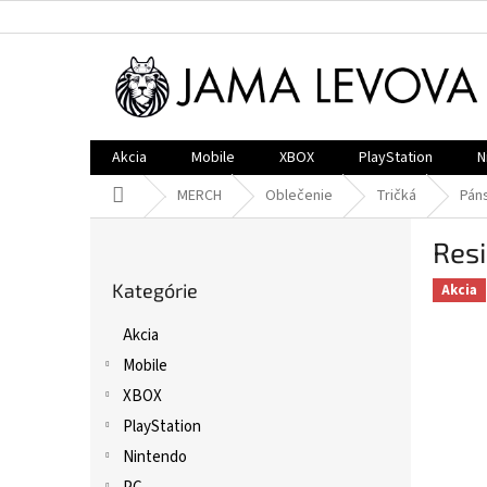
Prejsť
na
obsah
Akcia
Mobile
XBOX
PlayStation
N
Domov
MERCH
Oblečenie
Tričká
Pán
B
Resi
o
Preskočiť
č
Kategórie
kategórie
Akcia
n
ý
Akcia
p
Mobile
a
n
XBOX
e
PlayStation
l
Nintendo