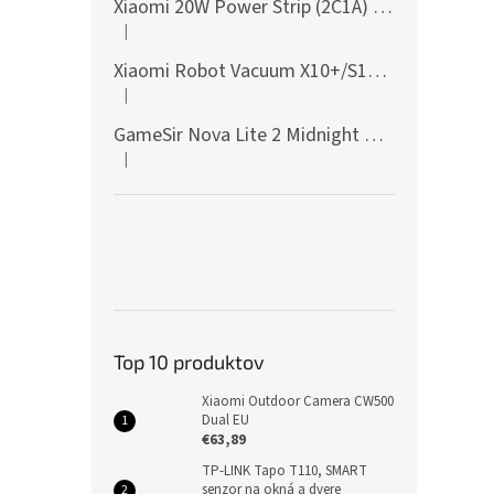
Xiaomi 20W Power Strip (2C1A) EU
|
Hodnotenie produktu je 5 z 5 hviezdičiek.
Xiaomi Robot Vacuum X10+/S10+/X10/X20+ Side Brush
|
Hodnotenie produktu je 5 z 5 hviezdičiek.
GameSir Nova Lite 2 Midnight Gray
|
Hodnotenie produktu je 5 z 5 hviezdičiek.
Top 10 produktov
Xiaomi Outdoor Camera CW500
Dual EU
€63,89
TP-LINK Tapo T110, SMART
senzor na okná a dvere