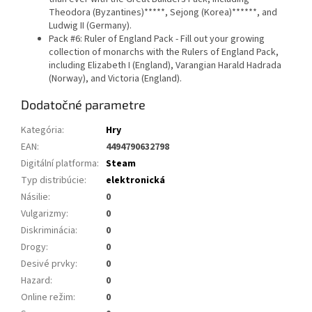
Theodora (Byzantines)*****, Sejong (Korea)******, and
Ludwig II (Germany).
Pack #6: Ruler of England Pack - Fill out your growing
collection of monarchs with the Rulers of England Pack,
including Elizabeth I (England), Varangian Harald Hadrada
(Norway), and Victoria (England).
Dodatočné parametre
Kategória
:
Hry
EAN
:
4494790632798
Digitální platforma
:
Steam
Typ distribúcie
:
elektronická
Násilie
:
0
Vulgarizmy
:
0
Diskriminácia
:
0
Drogy
:
0
Desivé prvky
:
0
Hazard
:
0
Online režim
:
0