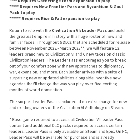
**** Requires Gathering Storm expansion to play
***** Requires New Frontier Pass and Byzantium & Gaul
Pack to play
****** Requires Rise & Fall expansion to play
Return to rule with the
Civilization VI: Leader Pass
and build
the greatest empire in history with a huge roster of new and
familiar faces. Throughout 6 DLCs that are scheduled for release
between November 2022 - March 2023**, we will feature 12
leaders brand new to Civilization VI and 6 new takes on classic
Civilization leaders. The Leader Pass encourages you to break
out of your comfort zone with new approaches to diplomacy,
war, expansion, and more. Each leader arrives with a suite of
surprising new or updated abilities alongside inventive new
agendas that'll change the way you play over five exciting
months of world domination.
The six-part Leader Pass is included at no extra charge for new
and existing owners of the Civilization VI Anthology on Steam.
* Base game required to access all Civilization VI Leader Pass
content and additional DLC packs required to access certain
leaders. Leader Pass is only available on Steam and Epic. On PC,
Leader Pass will be available for purchase and is already