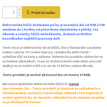
Pridať do košíka
Elektronické kľúče dodávame počas pracovných dní od 9:00-17:00
emailom do 1 hodiny od potvrdenia objednávky a platby. Cez
víkendy a sviatky, kľúče nedodávame, dodanie prebehne
bezodkladne najbližší pracovný deň!
Tento tovar je elektronický obsah (kľúč), ktorý štandardne zasielame
mailom zdarma. Pri zvolení dopravy Zásielkovňa alebo Kuriér -
vytlačíme kľúč na kartu a zašleme. Dobierku ku produktu robíme len na
vyžiadanie zákazníkom. Tovar po dodaní (zaslaní mailu alebo prevzatí
obálky) nie je možné vrátiť a to ani do 14 dní bez udania dôvodu.
Tento produkt je možné aktivovať iba cez konto STEAM.
Návod pre uplatnenie elektronického kľúča tu:
manual
Upozornenie: DLC - Tento produkt je doplnok ku základnej hre
(downloadable content) a neobsahuje základnú hru! Doplnok je
možné uplatniť iba ak vlastníte základnú hru ku danému doplnku
na príslušnej Platforme!