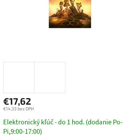
€17,62
€14,33 bez DPH
Jednotková
Elektronický kľúč - do 1 hod. (dodanie Po-
cena:
Pi,9:00-17:00)