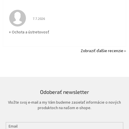
Hodnotenie obchodu je 5 z 5 hviezdičiek.
7.7.2026
+ Ochota a ústretovosť
Zobraziť ďalšie recenzie
Odoberať newsletter
Vložte svoj e-mail a my Vám budeme zasielať informácie o nových
produktoch na našom e-shope.
Email