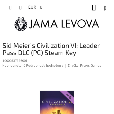
Prejsť
NÁKUP
na
EUR
obsah
KOŠÍK
Sid Meier’s Civilization VI: Leader
Pass DLC (PC) Steam Key
10000337386001
Priemerné
Neohodnotené
Podrobnosti hodnotenia
Značka:
Firaxis Games
hodnotenie
produktu
je
0,0
z
5
hviezdičiek.