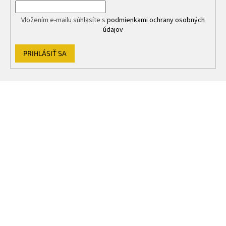
Vložením e-mailu súhlasíte s
podmienkami ochrany osobných
údajov
PRIHLÁSIŤ SA
Z
á
p
ä
t
i
e