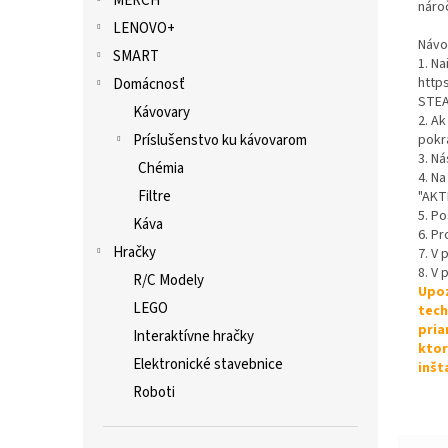
MERCH
nároč
LENOVO+
Návo
SMART
1. Na
http
Domácnosť
STEA
Kávovary
2. Ak
Príslušenstvo ku kávovarom
pokr
3. Ná
Chémia
4. Na
Filtre
"AKT
5. P
Káva
6. Pr
Hračky
7. V
8. V 
R/C Modely
Upoz
LEGO
tech
pria
Interaktívne hračky
ktor
Elektronické stavebnice
inšt
Roboti