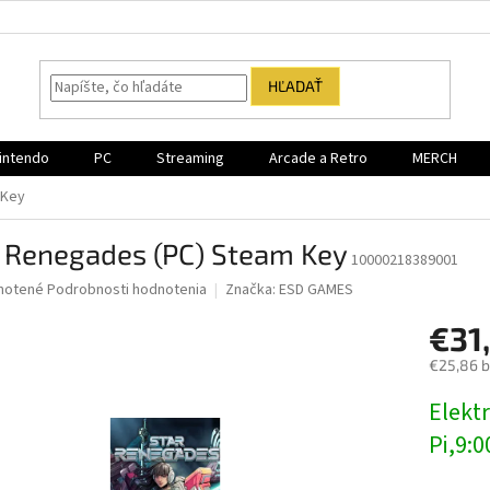
HĽADAŤ
intendo
PC
Streaming
Arcade a Retro
MERCH
 Key
r Renegades (PC) Steam Key
10000218389001
né
notené
Podrobnosti hodnotenia
Značka:
ESD GAMES
nie
€31
u
€25,86 
Jednotk
Elektr
cena:
iek.
Pi,9:0