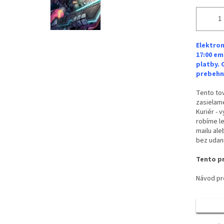
Elektron
17:00 em
platby. 
prebehne
Tento tov
zasielame
Kuriér - 
robíme le
mailu ale
bez udan
Tento pr
Návod pre