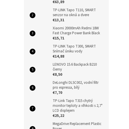
€63,89
TP-LINK Tapo T110, SMART
senzor na okná a dvere
€13,31
Xiaomi 20000mAh Redmi 18W
Fast Charge Power Bank Black
€15,71
TP-LINK Tapo T300, SMART
Snímač úniku vody
€14,88
LENOVO 15.6 Backpack B210
čierny
€8,50
DeLonghi DLSC002, vodní filtr
pro espressa, bílý
€7,70
TP-Link Tapo T315 chytrý
monitor teploty a vlhkosti s 2,7"
LCD displejem
€25,22
MegaDrive Replacement Plastic
Boxes