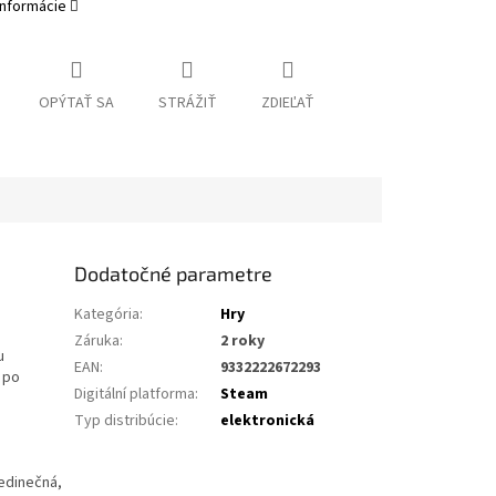
informácie
OPÝTAŤ SA
STRÁŽIŤ
ZDIEĽAŤ
Dodatočné parametre
Kategória
:
Hry
Záruka
:
2 roky
u
EAN
:
9332222672293
h po
Digitální platforma
:
Steam
Typ distribúcie
:
elektronická
jedinečná,