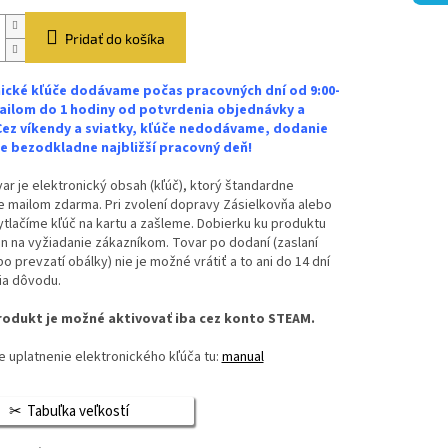
Pridať do košíka
ické kľúče dodávame počas pracovných dní od 9:00-
ailom do 1 hodiny od potvrdenia objednávky a
Cez víkendy a sviatky, kľúče nedodávame, dodanie
 bezodkladne najbližší pracovný deň!
ar je elektronický obsah (kľúč), ktorý štandardne
 mailom zdarma. Pri zvolení dopravy Zásielkovňa alebo
vytlačíme kľúč na kartu a zašleme. Dobierku ku produktu
n na vyžiadanie zákazníkom. Tovar po dodaní (zaslaní
bo prevzatí obálky) nie je možné vrátiť a to ani do 14 dní
ia dôvodu.
odukt je možné aktivovať iba cez konto STEAM.
 uplatnenie elektronického kľúča tu:
manual
Tabuľka veľkostí