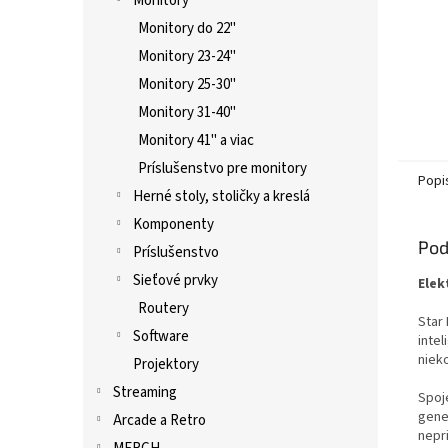
Monitory
Monitory do 22"
Monitory 23-24"
Monitory 25-30"
Monitory 31-40"
Monitory 41" a viac
Príslušenstvo pre monitory
Popi
Herné stoly, stoličky a kreslá
Komponenty
Pod
Príslušenstvo
Sieťové prvky
Elek
Routery
Star
Software
intel
nieko
Projektory
Streaming
Spoj
gene
Arcade a Retro
nepri