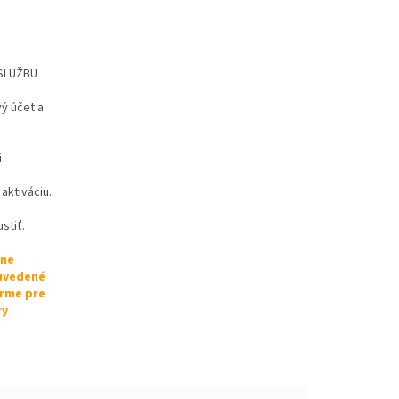
 SLUŽBU
vý účet a
i
aktiváciu.
stiť.
lne
 uvedené
orme pre
ry