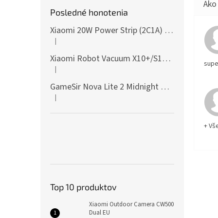
Posledné honotenia
Xiaomi 20W Power Strip (2C1A) EU
|
Hodnotenie produktu je 5 z 5 hviezdičiek.
Xiaomi Robot Vacuum X10+/S10+/X10/X20+ Side Brush
supe
|
Hodnotenie produktu je 5 z 5 hviezdičiek.
GameSir Nova Lite 2 Midnight Gray
|
Hodnotenie produktu je 5 z 5 hviezdičiek.
+ Vš
Top 10 produktov
Xiaomi Outdoor Camera CW500
Dual EU