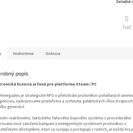
Detailné 
TLAČ
s
Hodnotenie
Diskusia
robný popis
tronická licencia určená pre platformu Steam | PC
 Renegades je strategické RPG o přelstívání protivníkov poháňaných umelo
igenciou, nadväzovanie priateľstva a zvrhnutie galaktických ríšou trvajúcic
ľko generácií.
ením reaktívneho, taktického ťahového bojového systému s procedurálne
rovanú misií založenú kampaní a inteligentným systémom protivníkov s
ateľskými dôstojníkmi, ktorí sa vyvíjajú a postupujú v radoch, je každá hra 