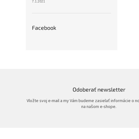
7.1.2021
Facebook
Odoberať newsletter
Vložte svoj e-mail a my Vám budeme zasielať informácie o 
na našom e-shope.
Z
á