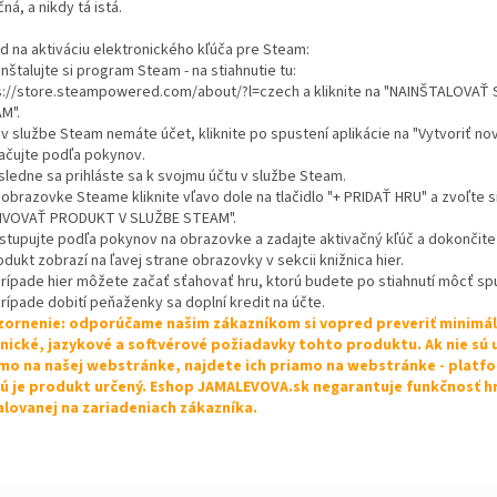
ná, a nikdy tá istá.
d na aktiváciu elektronického kľúča pre Steam:
inštalujte si program Steam - na stiahnutie tu:
s://store.steampowered.com/about/?l=czech a kliknite na "NAINŠTALOVAŤ
M".
 v službe Steam nemáte účet, kliknite po spustení aplikácie na "Vytvoriť no
ačujte podľa pokynov.
sledne sa prihláste sa k svojmu účtu v službe Steam.
 obrazovke Steame kliknite vľavo dole na tlačidlo "+ PRIDAŤ HRU" a zvoľte s
IVOVAŤ PRODUKT V SLUŽBE STEAM".
ostupujte podľa pokynov na obrazovke a zadajte aktivačný kľúč a dokončite 
odukt zobrazí na ľavej strane obrazovky v sekcii knižnica hier.
 prípade hier môžete začať sťahovať hru, ktorú budete po stiahnutí môcť spu
prípade dobití peňaženky sa doplní kredit na účte.
ornenie: odporúčame našim zákazníkom si vopred preveriť minimá
nické, jazykové a softvérové požiadavky tohto produktu. Ak nie sú
mo na našej webstránke, najdete ich priamo na webstránke - platf
ú je produkt určený. Eshop JAMALEVOVA.sk negarantuje funkčnosť h
alovanej na zariadeniach zákazníka.