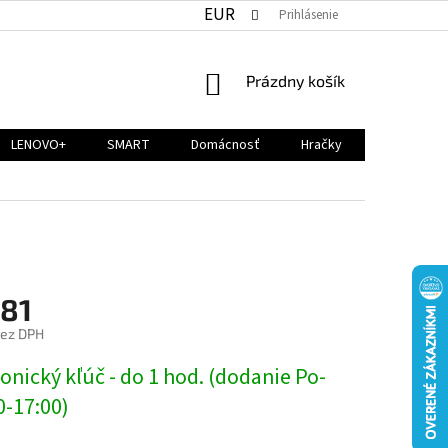
EUR
Prihlásenie
NÁKUPNÝ
Prázdny košík
KOŠÍK
LENOVO+
SMART
Domácnosť
Hračky
,81
bez DPH
ová
onický kľúč - do 1 hod. (dodanie Po-
0-17:00)