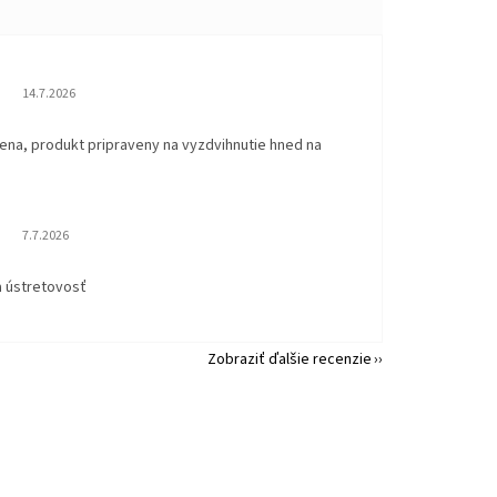
Hodnotenie obchodu je 5 z 5 hviezdičiek.
14.7.2026
ena, produkt pripraveny na vyzdvihnutie hned na
.
Hodnotenie obchodu je 5 z 5 hviezdičiek.
7.7.2026
a ústretovosť
Zobraziť ďalšie recenzie