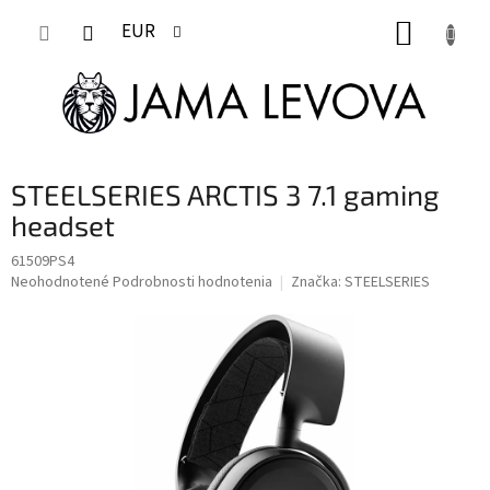
Prejsť
NÁKUP
na
EUR
obsah
KOŠÍK
STEELSERIES ARCTIS 3 7.1 gaming
headset
61509PS4
Priemerné
Neohodnotené
Podrobnosti hodnotenia
Značka:
STEELSERIES
hodnotenie
produktu
je
0,0
z
5
hviezdičiek.