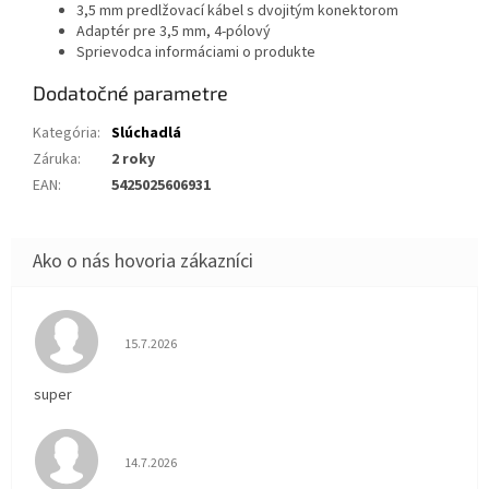
3,5 mm predlžovací kábel s dvojitým konektorom
Adaptér pre 3,5 mm, 4-pólový
Sprievodca informáciami o produkte
Dodatočné parametre
Kategória
:
Slúchadlá
Záruka
:
2 roky
EAN
:
5425025606931
Hodnotenie obchodu je 5 z 5 hviezdičiek.
15.7.2026
super
Hodnotenie obchodu je 5 z 5 hviezdičiek.
14.7.2026