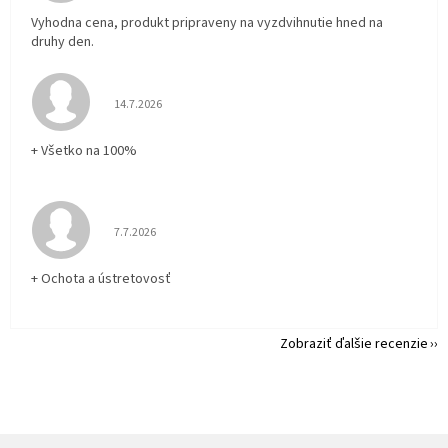
Vyhodna cena, produkt pripraveny na vyzdvihnutie hned na
druhy den.
Hodnotenie obchodu je 5 z 5 hviezdičiek.
14.7.2026
+ Všetko na 100%
Hodnotenie obchodu je 5 z 5 hviezdičiek.
7.7.2026
+ Ochota a ústretovosť
Zobraziť ďalšie recenzie