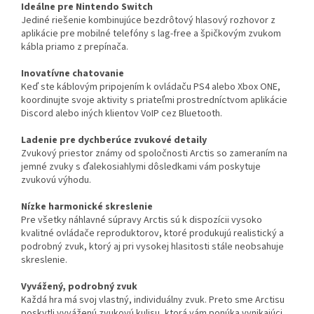
Ideálne pre Nintendo Switch
Jediné riešenie kombinujúce bezdrôtový hlasový rozhovor z
aplikácie pre mobilné telefóny s lag-free a špičkovým zvukom
kábla priamo z prepínača.
Inovatívne chatovanie
Keď ste káblovým pripojením k ovládaču PS4 alebo Xbox ONE,
koordinujte svoje aktivity s priateľmi prostredníctvom aplikácie
Discord alebo iných klientov VoIP cez Bluetooth.
Ladenie pre dychberúce zvukové detaily
Zvukový priestor známy od spoločnosti Arctis so zameraním na
jemné zvuky s ďalekosiahlymi dôsledkami vám poskytuje
zvukovú výhodu.
Nízke harmonické skreslenie
Pre všetky náhlavné súpravy Arctis sú k dispozícii vysoko
kvalitné ovládače reproduktorov, ktoré produkujú realistický a
podrobný zvuk, ktorý aj pri vysokej hlasitosti stále neobsahuje
skreslenie.
Vyvážený, podrobný zvuk
Každá hra má svoj vlastný, individuálny zvuk. Preto sme Arctisu
poskytli vyváženú zvukovú kulisu, ktorá vám ponúka vynikajúci