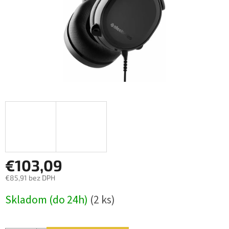
€103,09
€85,91 bez DPH
Jednotková
Skladom (do 24h)
(2 ks)
cena: