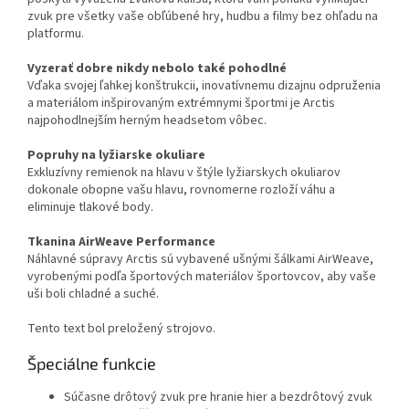
zvuk pre všetky vaše obľúbené hry, hudbu a filmy bez ohľadu na
platformu.
Vyzerať dobre nikdy nebolo také pohodlné
Vďaka svojej ľahkej konštrukcii, inovatívnemu dizajnu odpruženia
a materiálom inšpirovaným extrémnymi športmi je Arctis
najpohodlnejším herným headsetom vôbec.
Popruhy na lyžiarske okuliare
Exkluzívny remienok na hlavu v štýle lyžiarskych okuliarov
dokonale obopne vašu hlavu, rovnomerne rozloží váhu a
eliminuje tlakové body.
Tkanina AirWeave Performance
Náhlavné súpravy Arctis sú vybavené ušnými šálkami AirWeave,
vyrobenými podľa športových materiálov športovcov, aby vaše
uši boli chladné a suché.
Tento text bol preložený strojovo.
Špeciálne funkcie
Súčasne drôtový zvuk pre hranie hier a bezdrôtový zvuk