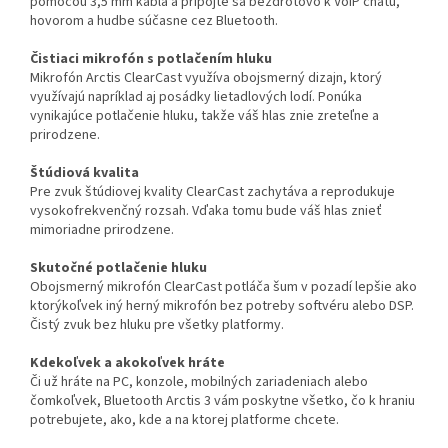
pomocou 3,5 mm kábla a pripojte sa bezdrôtovo k VoIP chatu,
hovorom a hudbe súčasne cez Bluetooth.
Čistiaci mikrofón s potlačením hluku
Mikrofón Arctis ClearCast využíva obojsmerný dizajn, ktorý
využívajú napríklad aj posádky lietadlových lodí. Ponúka
vynikajúce potlačenie hluku, takže váš hlas znie zreteľne a
prirodzene.
Štúdiová kvalita
Pre zvuk štúdiovej kvality ClearCast zachytáva a reprodukuje
vysokofrekvenčný rozsah. Vďaka tomu bude váš hlas znieť
mimoriadne prirodzene.
Skutočné potlačenie hluku
Obojsmerný mikrofón ClearCast potláča šum v pozadí lepšie ako
ktorýkoľvek iný herný mikrofón bez potreby softvéru alebo DSP.
Čistý zvuk bez hluku pre všetky platformy.
Kdekoľvek a akokoľvek hráte
Či už hráte na PC, konzole, mobilných zariadeniach alebo
čomkoľvek, Bluetooth Arctis 3 vám poskytne všetko, čo k hraniu
potrebujete, ako, kde a na ktorej platforme chcete.