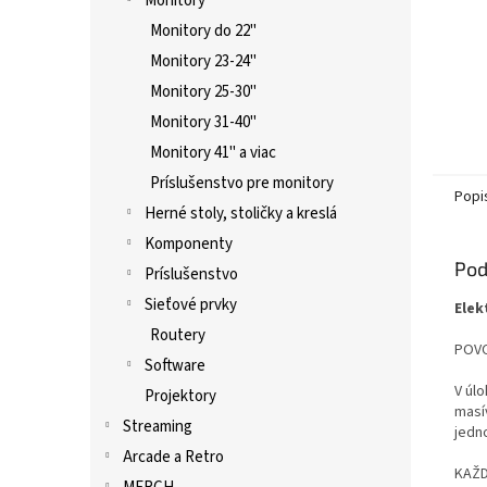
Monitory
Monitory do 22"
Monitory 23-24"
Monitory 25-30"
Monitory 31-40"
Monitory 41" a viac
Príslušenstvo pre monitory
Popi
Herné stoly, stoličky a kreslá
Komponenty
Pod
Príslušenstvo
Sieťové prvky
Elek
Routery
POVO
Software
V úl
Projektory
masív
Streaming
jedno
Arcade a Retro
KAŽD