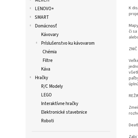
MERCH
K di
LENOVO+
proje
SMART
Mapy
Domácnosť
či s
Kávovary
aleb
Príslušenstvo ku kávovarom
ZNIČ
Chémia
Filtre
Veľk
jedn
Káva
všet
Hračky
paľb
úpln
R/C Modely
LEGO
REŽI
Interaktívne hračky
Zmeň 
Elektronické stavebnice
rozh
Roboti
Deat
Zabi