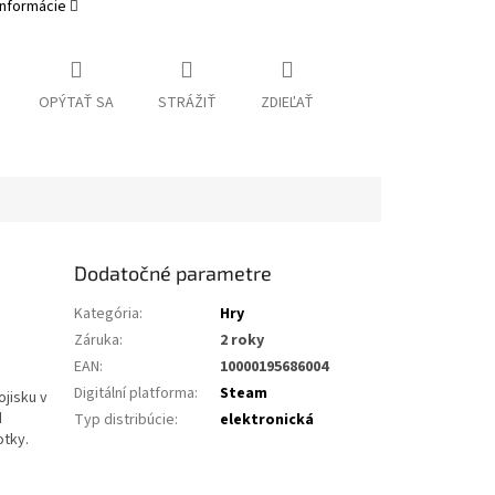
informácie
OPÝTAŤ SA
STRÁŽIŤ
ZDIEĽAŤ
Dodatočné parametre
Kategória
:
Hry
Záruka
:
2 roky
EAN
:
10000195686004
Digitální platforma
:
Steam
ojisku v
d
Typ distribúcie
:
elektronická
otky.