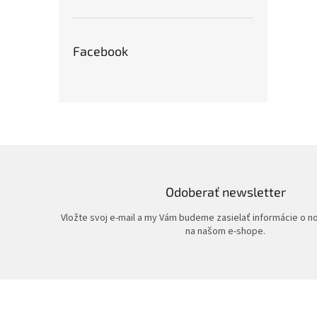
Facebook
Odoberať newsletter
Vložte svoj e-mail a my Vám budeme zasielať informácie o 
na našom e-shope.
Z
á
p