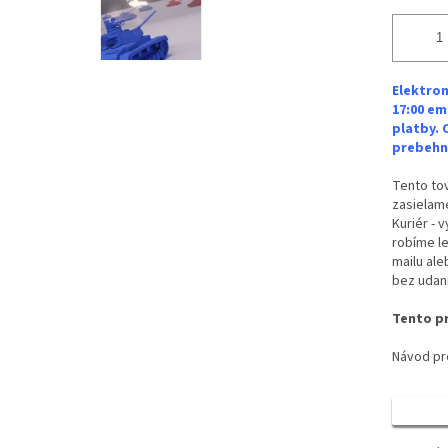
Elektron
17:00 em
platby. 
prebehne
Tento tov
zasielame
Kuriér - 
robíme le
mailu ale
bez udan
Tento pr
Návod pre