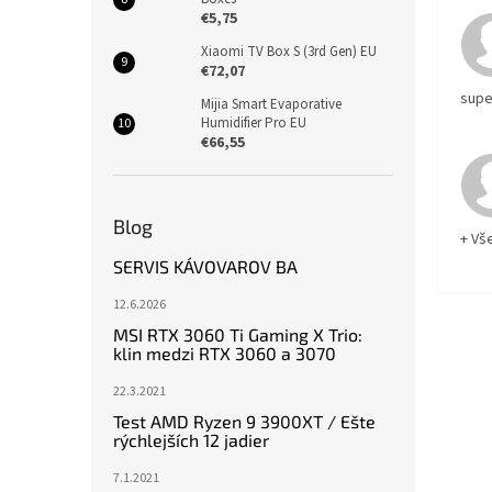
€5,75
Xiaomi TV Box S (3rd Gen) EU
€72,07
supe
Mijia Smart Evaporative
Humidifier Pro EU
€66,55
Blog
+ Vš
SERVIS KÁVOVAROV BA
12.6.2026
MSI RTX 3060 Ti Gaming X Trio:
klin medzi RTX 3060 a 3070
22.3.2021
Test AMD Ryzen 9 3900XT / Ešte
rýchlejších 12 jadier
7.1.2021