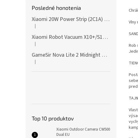
Posledné honotenia
Chrá
Xiaomi 20W Power Strip (2C1A) EU
Vlny
|
Hodnotenie produktu je 5 z 5 hviezdičiek.
SAND
Xiaomi Robot Vacuum X10+/S10+/X10/X20+ Side Brush
|
Rob s
Hodnotenie produktu je 5 z 5 hviezdičiek.
Jedi
GameSir Nova Lite 2 Midnight Gray
|
TIEN
Hodnotenie produktu je 5 z 5 hviezdičiek.
Post
sebe
pred
TAJN
Vlas
výsa
Top 10 produktov
vych
kamp
Xiaomi Outdoor Camera CW500
Dual EU