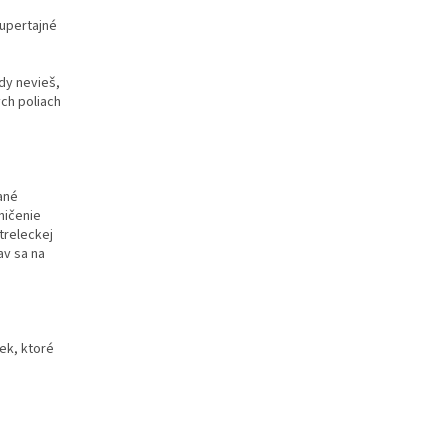
supertajné
dy nevieš,
ych poliach
ané
ničenie
treleckej
av sa na
iek, ktoré