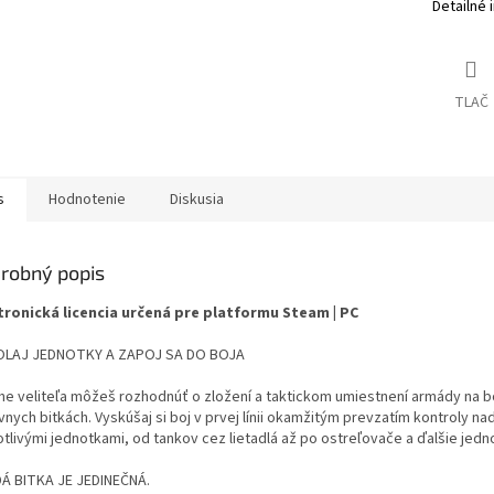
Detailné 
TLAČ
s
Hodnotenie
Diskusia
robný popis
tronická licencia určená pre platformu Steam | PC
LAJ JEDNOTKY A ZAPOJ SA DO BOJA
ohe veliteľa môžeš rozhodnúť o zložení a taktickom umiestnení armády na b
nych bitkách. Vyskúšaj si boj v prvej línii okamžitým prevzatím kontroly na
tlivými jednotkami, od tankov cez lietadlá až po ostreľovače a ďalšie jedn
Á BITKA JE JEDINEČNÁ.