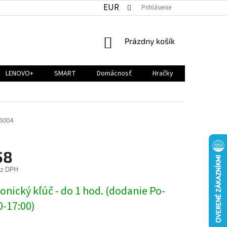
EUR
Prihlásenie
NÁKUPNÝ
Prázdny košík
KOŠÍK
LENOVO+
SMART
Domácnosť
Hračky
6004
58
ez DPH
ová
onický kľúč - do 1 hod. (dodanie Po-
0-17:00)