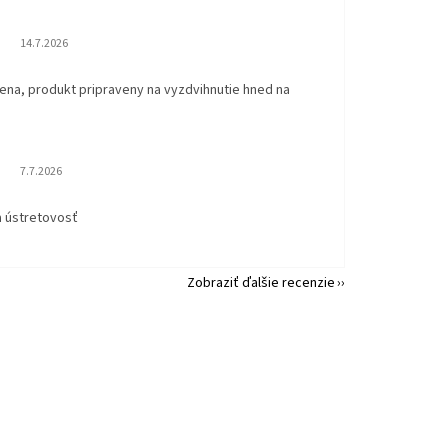
Hodnotenie obchodu je 5 z 5 hviezdičiek.
14.7.2026
ena, produkt pripraveny na vyzdvihnutie hned na
.
Hodnotenie obchodu je 5 z 5 hviezdičiek.
7.7.2026
a ústretovosť
Zobraziť ďalšie recenzie