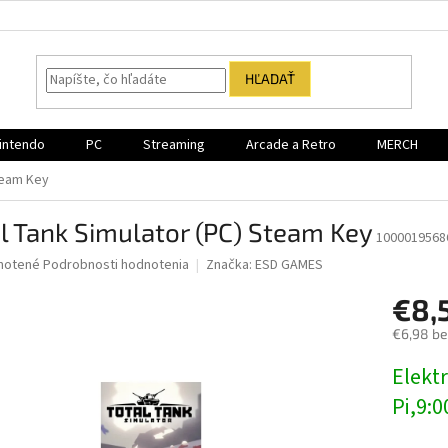
HĽADAŤ
intendo
PC
Streaming
Arcade a Retro
MERCH
team Key
l Tank Simulator (PC) Steam Key
1000019568
né
notené
Podrobnosti hodnotenia
Značka:
ESD GAMES
nie
€8,
u
€6,98 b
Jednotk
Elektr
cena:
iek.
Pi,9:0