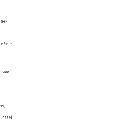
otiek
 režime.
e. Sám
by,
i našej