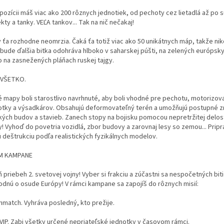
spozícii máš viac ako 200 rôznych jednotiek, od pechoty cez lietadlá až po 
kty a tanky. VEĽA tankov... Tak na nič nečakaj!
 ťa rozhodne neomrzia. Čaká ťa totiž viac ako 50 unikátnych máp, takže nik
a bude ďalšia bitka odohráva hlboko v saharskej púšti, na zelených európsk
o na zasnežených pláňach ruskej tajgy.
 VŠETKO.
é mapy boli starostlivo navrhnuté, aby boli vhodné pre pechotu, motorizov
otky a výsadkárov. Obsahujú deformovateľný terén a umožňujú postupné z
kých budov a stavieb. Zanech stopy na bojisku pomocou nepretržitej delos
y! Vyhoď do povetria vozidlá, zbor budovy a zarovnaj lesy so zemou... Pripr
ú deštrukciu podľa realistických fyzikálnych modelov.
M KAMPANE
priebeh 2. svetovej vojny! Vyber si frakciu a zúčastni sa nespočetných bit
odnú o osude Európy! V rámci kampane sa zapojíš do rôznych misií:
hmatch. Vyhráva posledný, kto prežije.
 VIP. Zabi všetky určené nepriateľské jednotky v časovom rámci.