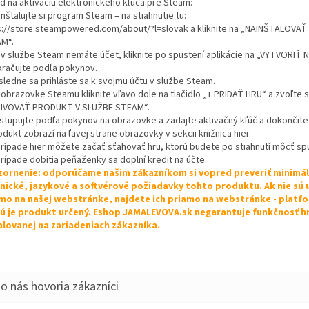
d na aktiváciu elektronického kľúča pre Steam:
inštalujte si program Steam – na stiahnutie tu:
s://store.steampowered.com/about/?l=slovak a kliknite na „NAINŠTALOVA
M“.
k v službe Steam nemáte účet, kliknite po spustení aplikácie na „VYTVORIŤ
kračujte podľa pokynov.
sledne sa prihláste sa k svojmu účtu v službe Steam.
 obrazovke Steamu kliknite vľavo dole na tlačidlo „+ PRIDAŤ HRU“ a zvoľte s
IVOVAŤ PRODUKT V SLUŽBE STEAM“.
ostupujte podľa pokynov na obrazovke a zadajte aktivačný kľúč a dokončite 
odukt zobrazí na ľavej strane obrazovky v sekcii knižnica hier.
 prípade hier môžete začať sťahovať hru, ktorú budete po stiahnutí môcť spu
prípade dobitia peňaženky sa doplní kredit na účte.
ornenie: odporúčame našim zákazníkom si vopred preveriť minimá
nické, jazykové a softvérové požiadavky tohto produktu. Ak nie sú
mo na našej webstránke, najdete ich priamo na webstránke - platf
ú je produkt určený. Eshop JAMALEVOVA.sk negarantuje funkčnosť h
alovanej na zariadeniach zákazníka.