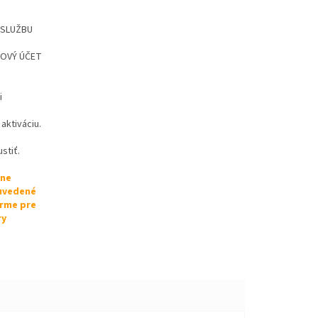
Ť SLUŽBU
 NOVÝ ÚČET
i
aktiváciu.
stiť.
lne
 uvedené
orme pre
ry