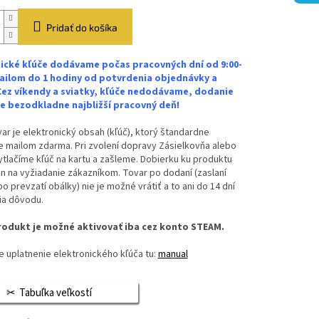
Pridať do košíka
ické kľúče dodávame počas pracovných dní od 9:00-
ailom do 1 hodiny od potvrdenia objednávky a
Cez víkendy a sviatky, kľúče nedodávame, dodanie
 bezodkladne najbližší pracovný deň!
ar je elektronický obsah (kľúč), ktorý štandardne
 mailom zdarma. Pri zvolení dopravy Zásielkovňa alebo
vytlačíme kľúč na kartu a zašleme. Dobierku ku produktu
n na vyžiadanie zákazníkom. Tovar po dodaní (zaslaní
bo prevzatí obálky) nie je možné vrátiť a to ani do 14 dní
ia dôvodu.
odukt je možné aktivovať iba cez konto STEAM.
 uplatnenie elektronického kľúča tu:
manual
Tabuľka veľkostí