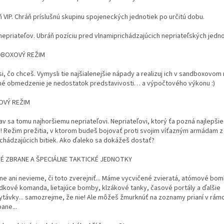
ň VIP. Chráň príslušnú skupinu spojeneckých jednotiek po určitú dobu.
 nepriateľov. Ubráň pozíciu pred vlnamiprichádzajúcich nepriateľských jedn
BOXOVÝ REŽIM
i, čo chceš. Vymysli tie najšialenejšie nápady a realizuj ich v sandboxovom
né obmedzenie je nedostatok predstavivosti… a výpočtového výkonu :)
OVÝ REŽIM
av sa tomu najhoršiemu nepriateľovi. Nepriateľovi, ktorý ťa pozná najlepši
! Režim prežitia, v ktorom budeš bojovať proti svojim víťazným armádam z
chádzajúcich bitiek. Ako ďaleko sa dokážeš dostať?
É ZBRANE A ŠPECIÁLNE TAKTICKÉ JEDNOTKY
tne ani nevieme, či toto zverejniť... Máme vycvičené zvieratá, atómové bom
dkové komanda, lietajúce bomby, klzákové tanky, časové portály a ďalšie
ytávky... samozrejme, že nie! Ale môžeš žmurknúť na zoznamy prianí v rámc
ane...