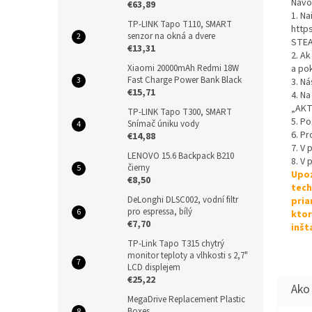
Návo
€63,89
1. Na
TP-LINK Tapo T110, SMART
http
senzor na okná a dvere
STEA
€13,31
2. A
Xiaomi 20000mAh Redmi 18W
a po
Fast Charge Power Bank Black
3. Ná
€15,71
4. Na
„AKT
TP-LINK Tapo T300, SMART
5. P
Snímač úniku vody
6. Pr
€14,88
7. V
LENOVO 15.6 Backpack B210
8. V 
čierny
Upoz
€8,50
tech
DeLonghi DLSC002, vodní filtr
pria
pro espressa, bílý
ktor
€7,70
inšt
TP-Link Tapo T315 chytrý
monitor teploty a vlhkosti s 2,7"
LCD displejem
€25,22
MegaDrive Replacement Plastic
Boxes