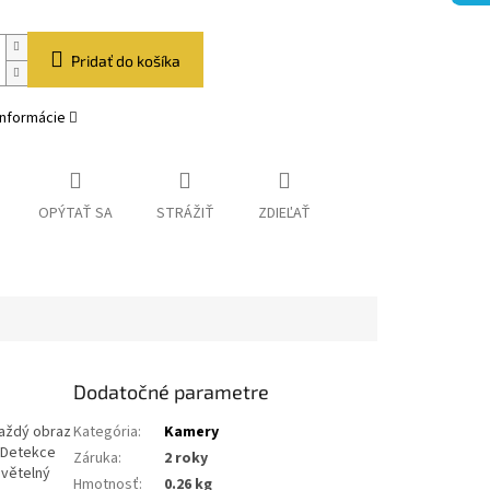
Pridať do košíka
informácie
OPÝTAŤ SA
STRÁŽIŤ
ZDIEĽAŤ
Dodatočné parametre
každý obraz
Kategória
:
Kamery
m Detekce
Záruka
:
2 roky
světelný
Hmotnosť
:
0.26 kg