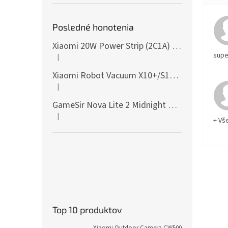
Posledné honotenia
Xiaomi 20W Power Strip (2C1A) EU
supe
|
Hodnotenie produktu je 5 z 5 hviezdičiek.
Xiaomi Robot Vacuum X10+/S10+/X10/X20+ Side Brush
|
Hodnotenie produktu je 5 z 5 hviezdičiek.
GameSir Nova Lite 2 Midnight Gray
|
Hodnotenie produktu je 5 z 5 hviezdičiek.
+ Vš
Top 10 produktov
Xiaomi Outdoor Camera CW500