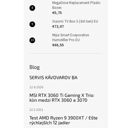
MegaDrive Replacement Plastic
Boxes
€5,75
Xiaomi TV Box S (3rd Gen) EU
€72,07
Mijia Smart Evaporative
Humidifier Pro EU
€66,55
Blog
SERVIS KÁVOVAROV BA
12.6.2026
MSI RTX 3060 Ti Gaming X Trio:
klin medzi RTX 3060 a 3070
22.3.2021
Test AMD Ryzen 9 3900XT / Ešte
rýchlejších 12 jadier