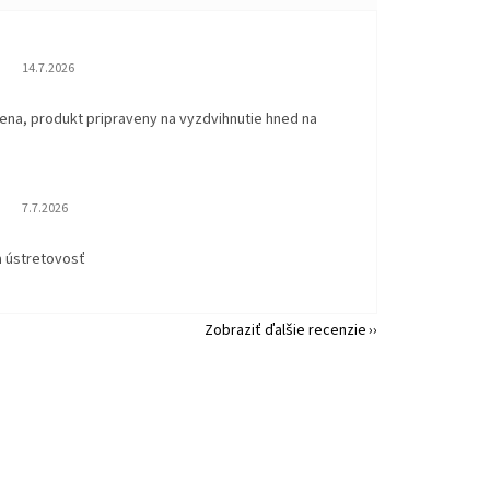
Hodnotenie obchodu je 5 z 5 hviezdičiek.
14.7.2026
ena, produkt pripraveny na vyzdvihnutie hned na
.
Hodnotenie obchodu je 5 z 5 hviezdičiek.
7.7.2026
a ústretovosť
Zobraziť ďalšie recenzie