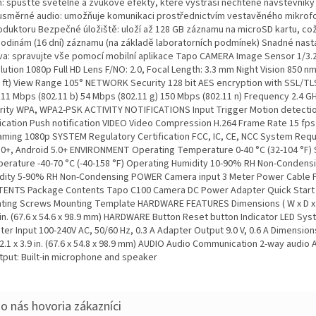
m: spusťte světelné a zvukové efekty, které vystraší nechtěné návštěvníky
směrné audio: umožňuje komunikaci prostřednictvím vestavěného mikrof
oduktoru Bezpečné úložiště: uloží až 128 GB záznamu na microSD kartu, co
hodinám (16 dní) záznamu (na základě laboratorních podmínek) Snadné nast
va: spravujte vše pomocí mobilní aplikace Tapo CAMERA Image Sensor 1/3.
ution 1080p Full HD Lens F/NO: 2.0, Focal Length: 3.3 mm Night Vision 850 nm
0 ft) View Range 105° NETWORK Security 128 bit AES encryption with SSL/TL
 11 Mbps (802.11 b) 54 Mbps (802.11 g) 150 Mbps (802.11 n) Frequency 2.4 G
rity WPA, WPA2-PSK ACTIVITY NOTIFICATIONS Input Trigger Motion detecti
fication Push notification VIDEO Video Compression H.264 Frame Rate 15 fps
aming 1080p SYSTEM Regulatory Certification FCC, IC, CE, NCC System Req
10+, Android 5.0+ ENVIRONMENT Operating Temperature 0-40 °C (32-104 °F)
erature -40-70 °C (-40-158 °F) Operating Humidity 10-90% RH Non-Condens
dity 5-90% RH Non-Condensing POWER Camera input 3 Meter Power Cable
ENTS Package Contents Tapo C100 Camera DC Power Adapter Quick Start
ting Screws Mounting Template HARDWARE FEATURES Dimensions ( W x D x H 
 in. (67.6 x 54.6 x 98.9 mm) HARDWARE Button Reset button Indicator LED Sy
er Input 100-240V AC, 50/60 Hz, 0.3 A Adapter Output 9.0 V, 0.6 A Dimensions
 2.1 x 3.9 in. (67.6 x 54.8 x 98.9 mm) AUDIO Audio Communication 2-way audio 
tput: Built-in microphone and speaker