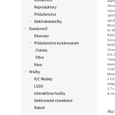
Domácnosť
alar
Obou
Reproduktory
repr
Príslušenstvo
384 
sprá
Elektrokolobežky
Resol
Domácnosť
to 3
Rate
Kávovary
Secu
Príslušenstvo ku kávovarom
Noti
Stre
Chémia
iOS 
Filtre
Temp
Humi
Káva
CONT
Hračky
Moun
x 3.9
R/C Modely
Adapt
LEGO
2.7 x
Interaktívne hračky
& Ou
Elektronické stavebnice
Roboti