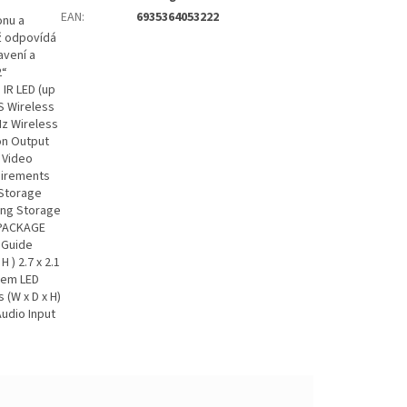
EAN
:
6935364053222
onu a
ž odpovídá
avení a
2“
 IR LED (up
S Wireless
Hz Wireless
on Output
 Video
uirements
 Storage
ing Storage
 PACKAGE
 Guide
) 2.7 x 2.1
stem LED
 (W x D x H)
Audio Input