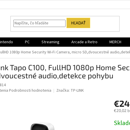
HĽADAŤ
intendo
PC
Streaming
Arcade a Retro
MERCH
 FullHD 1080p Home Security Wi-Fi Camera, micro SD,dvoucestné audio,det
ink Tapo C100, FullHD 1080p Home Sec
dvoucestné audio,detekce pohybu
814
né
tenia
Podrobnosti hodnotenia
Značka:
TP-LINK
nie
€24
u
€20,02 
Jednotk
Sklad
cena:
iek.