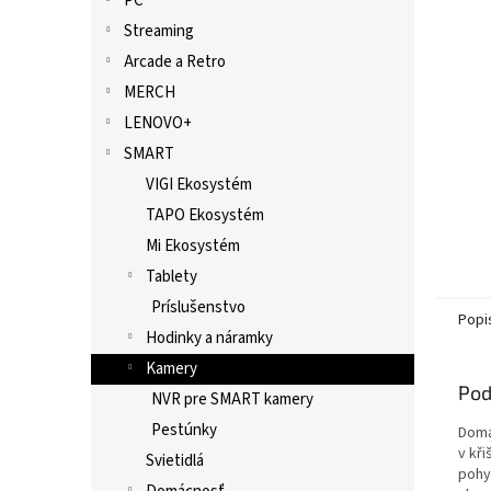
PC
Streaming
Arcade a Retro
MERCH
LENOVO+
SMART
VIGI Ekosystém
TAPO Ekosystém
Mi Ekosystém
Tablety
Príslušenstvo
Popi
Hodinky a náramky
Kamery
Pod
NVR pre SMART kamery
Pestúnky
Domá
v kř
Svietidlá
pohy