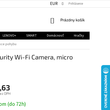
EUR
Prihlásenie
NÁKUPNÝ
Prázdny košík
KOŠÍK
LENOVO+
SMART
Domácnosť
Hračky
ekce pohybu
urity Wi-Fi Camera, micro
,63
bez DPH
ová
om (do 72h)