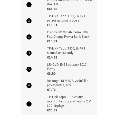
Dual EU
€63,89
TP-LINK Tapo T110, SMART
senzor na okná a dvere
€13,31
Xiaomi 20000mAh Redmi 18W
Fast Charge Power Bank Black
€15,71
TP-LINK Tapo T300, SMART
Snímač úniku vody
€14,88
LENOVO 15.6 Backpack B210
čierny
€8,50
DeLonghi DLSC002, vodní filtr
pro espressa, bílý
€7,70
TP-Link Tapo T315 chytrý
monitor teploty a vlhkosti s 2,7"
LCD displejem
€25,22