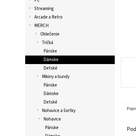
PC
Streaming
Arcade a Retro
MERCH
Oblečenie
Tričká
Pánske
Dámske
Detské
Mikiny a bundy
Pánske
Dámske
Detské
Popi
Nohavice a šortky
Nohavice
Pánske
Pod