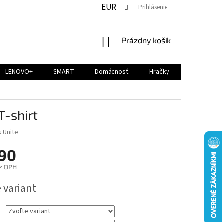
EUR
Prihlásenie
NÁKUPNÝ
Prázdny košík
KOŠÍK
LENOVO+
SMART
Domácnosť
Hračky
T-shirt
s Unite
,90
z DPH
ová
 variant