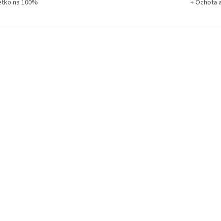
etko na 100%
+ Ochota 