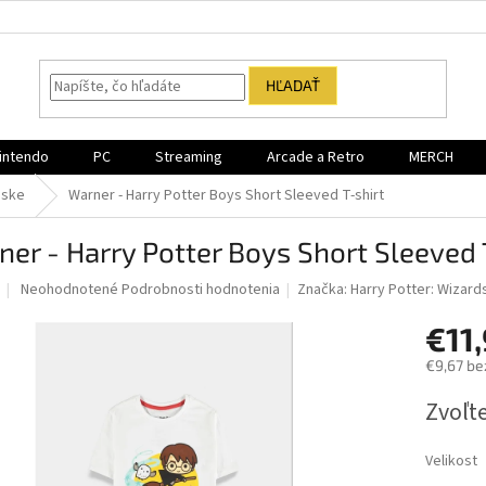
HĽADAŤ
intendo
PC
Streaming
Arcade a Retro
MERCH
ske
Warner - Harry Potter Boys Short Sleeved T-shirt
er - Harry Potter Boys Short Sleeved 
Priemerné
Neohodnotené
Podrobnosti hodnotenia
Značka:
Harry Potter: Wizard
hodnotenie
produktu
€11
je
€9,67 be
0,0
z
Jednotk
Zvoľte
5
cena:
hviezdičiek.
Velikost