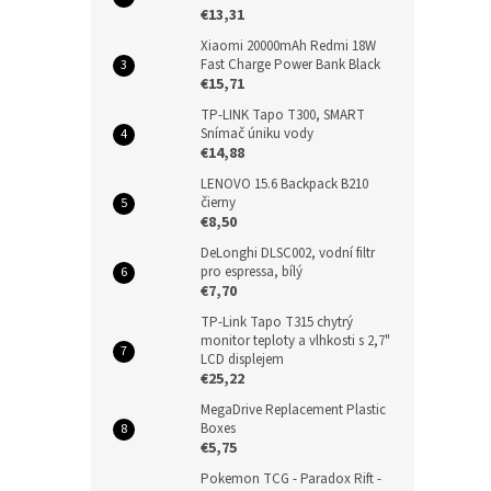
€13,31
Xiaomi 20000mAh Redmi 18W
Fast Charge Power Bank Black
€15,71
TP-LINK Tapo T300, SMART
Snímač úniku vody
€14,88
LENOVO 15.6 Backpack B210
čierny
€8,50
DeLonghi DLSC002, vodní filtr
pro espressa, bílý
€7,70
TP-Link Tapo T315 chytrý
monitor teploty a vlhkosti s 2,7"
LCD displejem
€25,22
MegaDrive Replacement Plastic
Boxes
€5,75
Pokemon TCG - Paradox Rift -