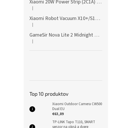
Xiaomi 20W Power Strip (2C1A) EU
|
Hodnotenie produktu je 5 z 5 hviezdičiek.
Xiaomi Robot Vacuum X10+/S10+/X10/X20+ Side Brush
|
Hodnotenie produktu je 5 z 5 hviezdičiek.
GameSir Nova Lite 2 Midnight Gray
|
Hodnotenie produktu je 5 z 5 hviezdičiek.
Top 10 produktov
Xiaomi Outdoor Camera CW500
Dual EU
€63,89
TP-LINK Tapo T110, SMART
senzor na okná a dvere