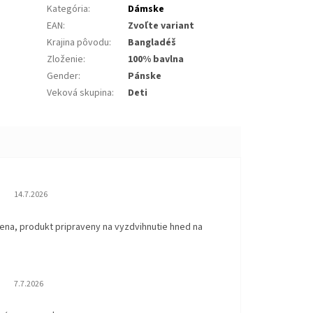
Kategória
:
Dámske
EAN
:
Zvoľte variant
Krajina pôvodu
:
Bangladéš
Zloženie
:
100% bavlna
Gender
:
Pánske
Veková skupina
:
Deti
Hodnotenie obchodu je 5 z 5 hviezdičiek.
14.7.2026
ena, produkt pripraveny na vyzdvihnutie hned na
.
Hodnotenie obchodu je 5 z 5 hviezdičiek.
7.7.2026