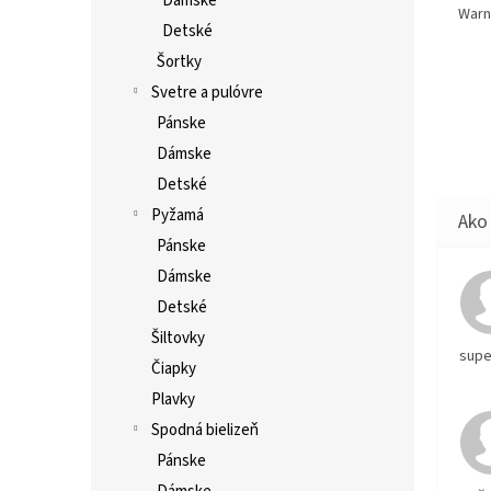
Dámske
Warne
Detské
Šortky
Svetre a pulóvre
Pánske
Dámske
Detské
Pyžamá
Pánske
Dámske
Detské
Šiltovky
supe
Čiapky
Plavky
Spodná bielizeň
Pánske