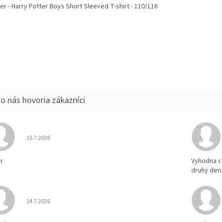
r - Harry Potter Boys Short Sleeved T-shirt - 110/116
Hodnotenie obchodu je 5 z 5 hviezdičiek.
15.7.2026
r
Vyhodna c
druhy den
Hodnotenie obchodu je 5 z 5 hviezdičiek.
14.7.2026