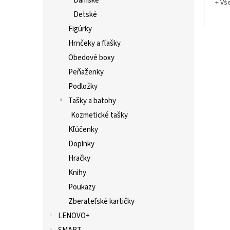
Dámske
+ Vš
Detské
Figúrky
Hrnčeky a fľašky
Obedové boxy
Peňaženky
Podložky
Tašky a batohy
Kozmetické tašky
Kľúčenky
Doplnky
Hračky
Knihy
Poukazy
Zberateľské kartičky
LENOVO+