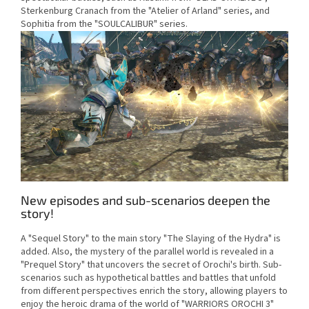
Sterkenburg Cranach from the "Atelier of Arland" series, and
Sophitia from the "SOULCALIBUR" series.
New episodes and sub-scenarios deepen the
story!
A "Sequel Story" to the main story "The Slaying of the Hydra" is
added. Also, the mystery of the parallel world is revealed in a
"Prequel Story" that uncovers the secret of Orochi's birth. Sub-
scenarios such as hypothetical battles and battles that unfold
from different perspectives enrich the story, allowing players to
enjoy the heroic drama of the world of "WARRIORS OROCHI 3"