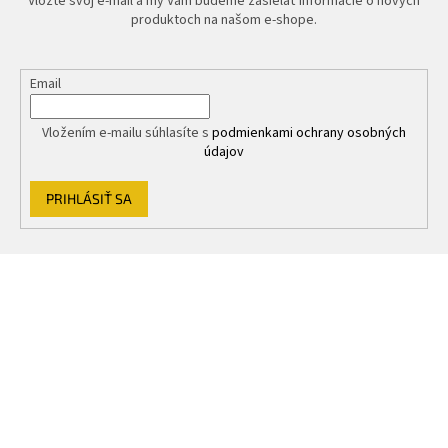
Vložte svoj e-mail a my Vám budeme zasielať informácie o nových
produktoch na našom e-shope.
Email
Vložením e-mailu súhlasíte s
podmienkami ochrany osobných
údajov
PRIHLÁSIŤ SA
Z
á
p
ä
t
i
e