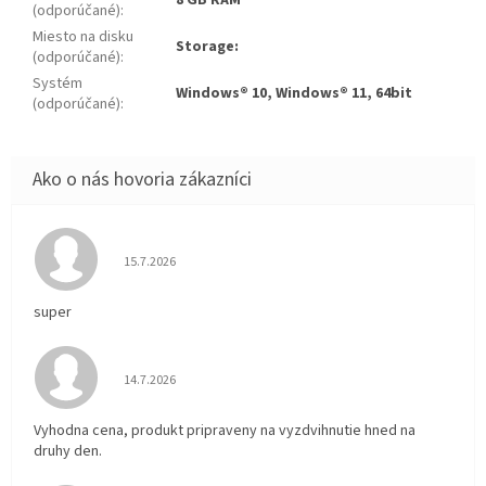
8 GB RAM
(odporúčané)
:
Miesto na disku
Storage:
(odporúčané)
:
Systém
Windows® 10, Windows® 11, 64bit
(odporúčané)
:
Hodnotenie obchodu je 5 z 5 hviezdičiek.
15.7.2026
super
Hodnotenie obchodu je 5 z 5 hviezdičiek.
14.7.2026
Vyhodna cena, produkt pripraveny na vyzdvihnutie hned na
druhy den.