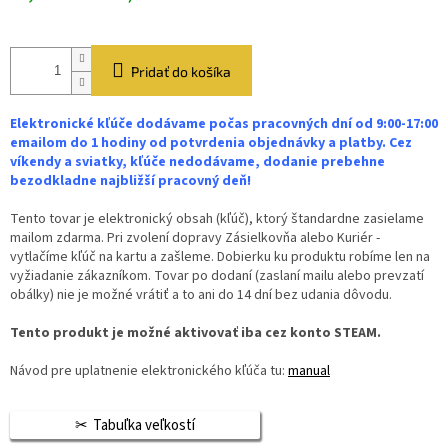
Pridať do košíka
Elektronické kľúče dodávame počas pracovných dní od 9:00-17:00
emailom do 1 hodiny od potvrdenia objednávky a platby. Cez
víkendy a sviatky, kľúče nedodávame, dodanie prebehne
bezodkladne najbližší pracovný deň!
Tento tovar je elektronický obsah (kľúč), ktorý štandardne zasielame
mailom zdarma. Pri zvolení dopravy Zásielkovňa alebo Kuriér -
vytlačíme kľúč na kartu a zašleme. Dobierku ku produktu robíme len na
vyžiadanie zákazníkom. Tovar po dodaní (zaslaní mailu alebo prevzatí
obálky) nie je možné vrátiť a to ani do 14 dní bez udania dôvodu.
Tento produkt je možné aktivovať iba cez konto STEAM.
Návod pre uplatnenie elektronického kľúča tu:
manual
Tabuľka veľkostí