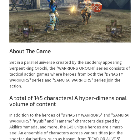
About The Game
Set in a parallel universe created by the suddenly appearing
Serpent King Orochi, the "WARRIORS OROCHI" series consists of
tactical action games where heroes from both the "DYNASTY
WARRIORS" series and "SAMURAI WARRIORS" series join the
action.
A total of 145 characters! A hyper-dimensional
volume of content
In addition to the heroes of "DYNASTY WARRIORS" and "SAMURAI
WARRIORS", "Kyūbi" and "Tamamo" characters designed by
Akihiro Yamada, and more, the 145 unique heroes are a must-
see! An ensemble of characters across various titles join the
spectacular battles, such as Kasumi from "DEAD OR ALIVE 5",