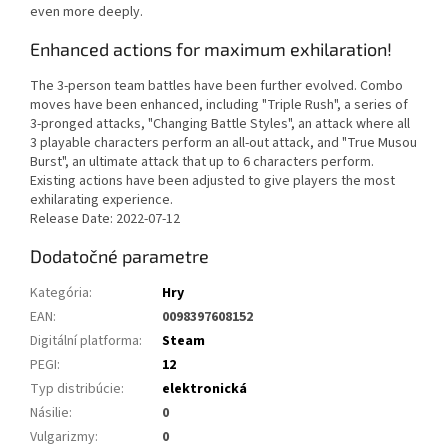
even more deeply.
Enhanced actions for maximum exhilaration!
The 3-person team battles have been further evolved. Combo
moves have been enhanced, including "Triple Rush", a series of
3-pronged attacks, "Changing Battle Styles", an attack where all
3 playable characters perform an all-out attack, and "True Musou
Burst", an ultimate attack that up to 6 characters perform.
Existing actions have been adjusted to give players the most
exhilarating experience.
Release Date: 2022-07-12
Dodatočné parametre
Kategória
:
Hry
EAN
:
0098397608152
Digitální platforma
:
Steam
PEGI
:
12
Typ distribúcie
:
elektronická
Násilie
:
0
Vulgarizmy
:
0