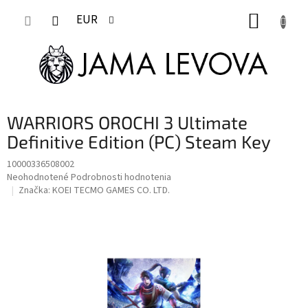
Prejsť
NÁKUP
na
EUR
obsah
KOŠÍK
WARRIORS OROCHI 3 Ultimate
Definitive Edition (PC) Steam Key
10000336508002
Priemerné
Neohodnotené
Podrobnosti hodnotenia
hodnotenie
Značka:
KOEI TECMO GAMES CO. LTD.
produktu
je
0,0
z
5
hviezdičiek.