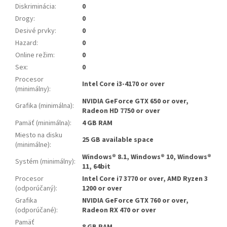
Diskriminácia
:
0
Drogy
:
0
Desivé prvky
:
0
Hazard
:
0
Online režim
:
0
Sex
:
0
Procesor
Intel Core i3-4170 or over
(minimálny)
:
NVIDIA GeForce GTX 650 or over,
Grafika (minimálna)
:
Radeon HD 7750 or over
Pamäť (minimálna)
:
4 GB RAM
Miesto na disku
25 GB available space
(minimálne)
:
Windows® 8.1, Windows® 10, Windows®
Systém (minimálny)
:
11, 64bit
Procesor
Intel Core i7 3770 or over, AMD Ryzen 3
(odporúčaný)
:
1200 or over
Grafika
NVIDIA GeForce GTX 760 or over,
(odporúčané)
:
Radeon RX 470 or over
Pamäť