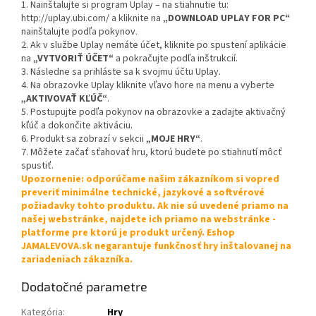
1. Nainštalujte si program Uplay – na stiahnutie tu:
http://uplay.ubi.com/ a kliknite na
„DOWNLOAD UPLAY FOR PC“
nainštalujte podľa pokynov.
2. Ak v službe Uplay nemáte účet, kliknite po spustení aplikácie
na
„VYTVORIŤ ÚČET“
a pokračujte podľa inštrukcií.
3. Následne sa prihláste sa k svojmu účtu Uplay.
4. Na obrazovke Uplay kliknite vľavo hore na menu a vyberte
„AKTIVOVAŤ KĽÚČ“
.
5. Postupujte podľa pokynov na obrazovke a zadajte aktivačný
kľúč a dokončite aktiváciu.
6. Produkt sa zobrazí v sekcii
„MOJE HRY“
.
7. Môžete začať sťahovať hru, ktorú budete po stiahnutí môcť
spustiť.
Upozornenie: odporúčame našim zákazníkom si vopred
preveriť minimálne technické, jazykové a softvérové
požiadavky tohto produktu. Ak nie sú uvedené priamo na
našej webstránke, najdete ich priamo na webstránke -
platforme pre ktorú je produkt určený. Eshop
JAMALEVOVA.sk negarantuje funkčnosť hry inštalovanej na
zariadeniach zákazníka.
Dodatočné parametre
Kategória
:
Hry