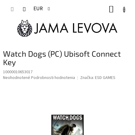
Prejsť
NÁKUP
na
EUR
obsah
KOŠÍK
Watch Dogs (PC) Ubisoft Connect
Key
10000010653017
Priemerné
Neohodnotené
Podrobnosti hodnotenia
Značka:
ESD GAMES
hodnotenie
produktu
je
0,0
z
5
hviezdičiek.