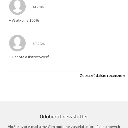
Hodnotenie obchodu je 5 z 5 hviezdičiek.
14.7.2026
+ Všetko na 100%
Hodnotenie obchodu je 5 z 5 hviezdičiek.
7.7.2026
+ Ochota a ústretovosť
Zobraziť ďalšie recenzie
Odoberať newsletter
Vložte svoj e-mail a my Vám budeme zasielať informácie o nových