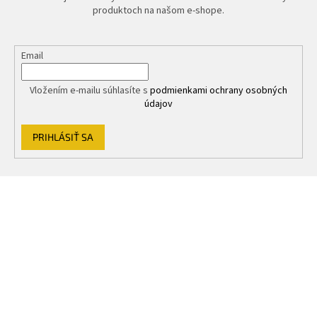
produktoch na našom e-shope.
Email
Vložením e-mailu súhlasíte s
podmienkami ochrany osobných
údajov
PRIHLÁSIŤ SA
Z
á
p
ä
t
i
e