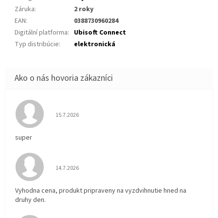
Záruka
:
2 roky
EAN
:
0388730960284
Digitální platforma
:
Ubisoft Connect
Typ distribúcie
:
elektronická
Hodnotenie obchodu je 5 z 5 hviezdičiek.
15.7.2026
super
Hodnotenie obchodu je 5 z 5 hviezdičiek.
14.7.2026
Vyhodna cena, produkt pripraveny na vyzdvihnutie hned na
druhy den.