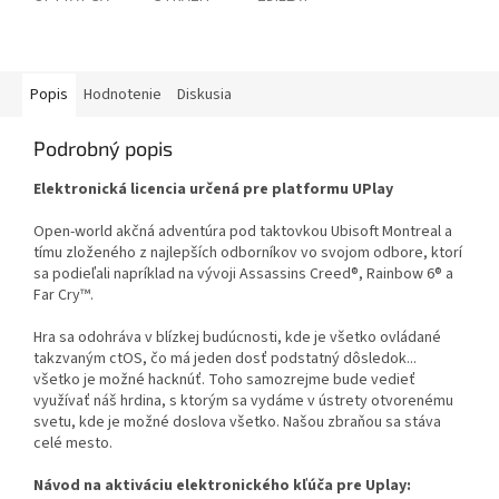
Popis
Hodnotenie
Diskusia
Podrobný popis
Elektronická licencia určená pre platformu UPlay
Open-world akčná adventúra pod taktovkou Ubisoft Montreal a
tímu zloženého z najlepších odborníkov vo svojom odbore, ktorí
sa podieľali napríklad na vývoji Assassins Creed®, Rainbow 6® a
Far Cry™.
Hra sa odohráva v blízkej budúcnosti, kde je všetko ovládané
takzvaným ctOS, čo má jeden dosť podstatný dôsledok...
všetko je možné hacknúť. Toho samozrejme bude vedieť
využívať náš hrdina, s ktorým sa vydáme v ústrety otvorenému
svetu, kde je možné doslova všetko. Našou zbraňou sa stáva
celé mesto.
Návod na aktiváciu elektronického kľúča pre Uplay: