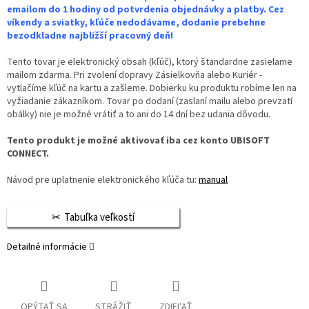
emailom do 1 hodiny od potvrdenia objednávky a platby. Cez
víkendy a sviatky, kľúče nedodávame, dodanie prebehne
bezodkladne najbližší pracovný deň!
Tento tovar je elektronický obsah (kľúč), ktorý štandardne zasielame
mailom zdarma. Pri zvolení dopravy Zásielkovňa alebo Kuriér -
vytlačíme kľúč na kartu a zašleme. Dobierku ku produktu robíme len na
vyžiadanie zákazníkom. Tovar po dodaní (zaslaní mailu alebo prevzatí
obálky) nie je možné vrátiť a to ani do 14 dní bez udania dôvodu.
Tento produkt je možné aktivovať iba cez konto UBISOFT
CONNECT.
Návod pre uplatnenie elektronického kľúča tu:
manual
Tabuľka veľkostí
Detailné informácie
OPÝTAŤ SA
STRÁŽIŤ
ZDIEĽAŤ