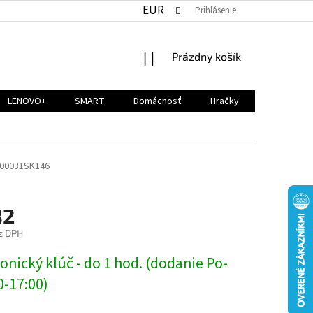
EUR
Prihlásenie
NÁKUPNÝ
Prázdny košík
KOŠÍK
LENOVO+
SMART
Domácnosť
Hračky
00031SK146
32
z DPH
ová
onický kľúč - do 1 hod. (dodanie Po-
0-17:00)