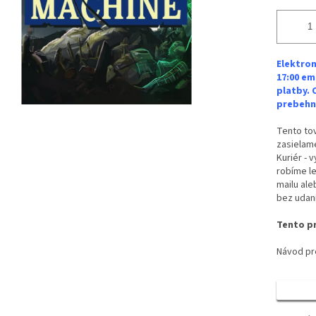
Elektron
17:00 em
platby. 
prebehne
Tento tov
zasielame
Kuriér - 
robíme le
mailu ale
bez udan
Tento pr
Návod pre