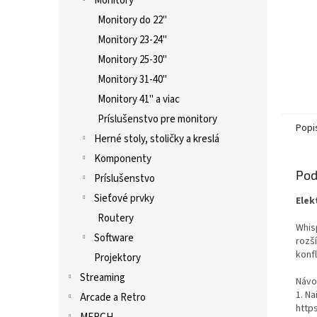
Monitory
Monitory do 22"
Monitory 23-24"
Monitory 25-30"
Monitory 31-40"
Monitory 41" a viac
Príslušenstvo pre monitory
Popi
Herné stoly, stoličky a kreslá
Komponenty
Pod
Príslušenstvo
Sieťové prvky
Elek
Routery
Whisp
Software
rozš
konf
Projektory
Streaming
Návo
1. Na
Arcade a Retro
http