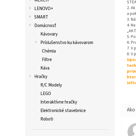
MERCH
STEA
2. A
LENOVO+
a po
SMART
3. Ná
4. Na
Domácnosť
„AKT
Kávovary
5. P
Príslušenstvo ku kávovarom
6. Pr
7. V
Chémia
8. V 
Filtre
Upoz
tech
Káva
pria
Hračky
ktor
inšt
R/C Modely
LEGO
Interaktívne hračky
Elektronické stavebnice
Roboti