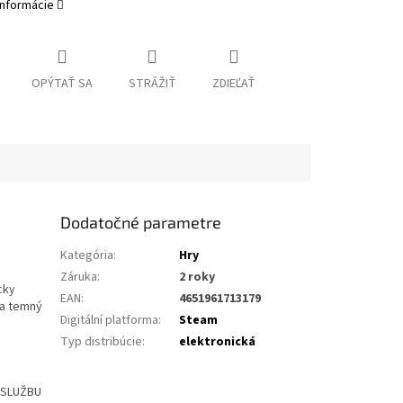
informácie
OPÝTAŤ SA
STRÁŽIŤ
ZDIEĽAŤ
Dodatočné parametre
Kategória
:
Hry
Záruka
:
2 roky
cky
EAN
:
4651961713179
va temný
Digitální platforma
:
Steam
Typ distribúcie
:
elektronická
Ť SLUŽBU