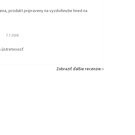
ena, produkt pripraveny na vyzdvihnutie hned na
.
Hodnotenie obchodu je 5 z 5 hviezdičiek.
7.7.2026
a ústretovosť
Zobraziť ďalšie recenzie