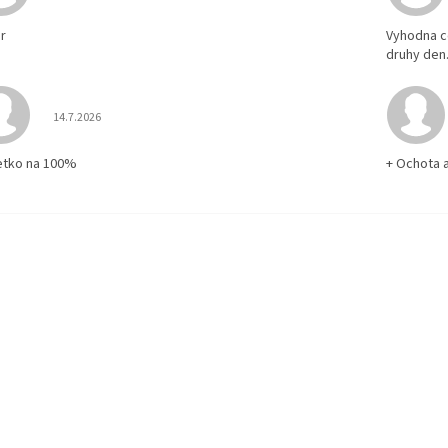
r
Vyhodna c
druhy den
Hodnotenie obchodu je 5 z 5 hviezdičiek.
14.7.2026
etko na 100%
+ Ochota 