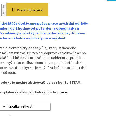
Pridať do košíka
ické kľúče dodávame počas pracovných dní od 9:00-
ailom do 1 hodiny od potvrdenia objednávky a
Cez víkendy a sviatky, kľúče nedodávame, dodanie
 bezodkladne najbližší pracovný deň!
ar je elektronický obsah (kľúč), ktorý štandardne
 mailom zdarma. Pri zvolení dopravy Zásielkovňa alebo
vytlačíme kľúč na kartu a zašleme. Dobierku ku produktu
n na vyžiadanie zákazníkom. Tovar po dodaní (zaslaní
bo prevzatí obálky) nie je možné vrátiť a to ani do 14 dní
ia dôvodu.
odukt je možné aktivovať iba cez konto STEAM.
 uplatnenie elektronického kľúča tu:
manual
Tabuľka veľkostí