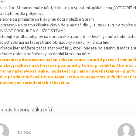
M“.
k v službe Steam nemáte účet, kliknite po spustení aplikácie na „VYTVORIŤ
kračujte podľa pokynov.
sledne sa prihláste sa k svojmu účtu v službe Steam.
 obrazovke Steamu kliknite vľavo dole na tlačidlo „+ PRIDAŤ HRU“ a zvoľte s
IVOVAŤ PRODUKT V SLUŽBE STEAM“.
ostupujte podľa pokynov na obrazovke a zadajte aktivačný kľúč a dokončite 
odukt zobrazí na ľavej strane obrazovky v sekcii knižnica hier.
 prípade hier môžete začať sťahovať hru, ktorú budete po stiahnutí môcť spu
prípade dobitia peňaženky sa doplní kredit na účte.
ornenie: odporúčame našim zákazníkom si vopred preveriť minimá
nické, jazykové a softvérové požiadavky tohto produktu. Ak nie sú
mo na našej webstránke, najdete ich priamo na webstránke - platf
ú je produkt určený. Eshop JAMALEVOVA.sk negarantuje funkčnosť h
alovanej na zariadeniach zákazníka.
Hodnotenie obchodu je 5 z 5 hviezdičiek.
15.7.2026