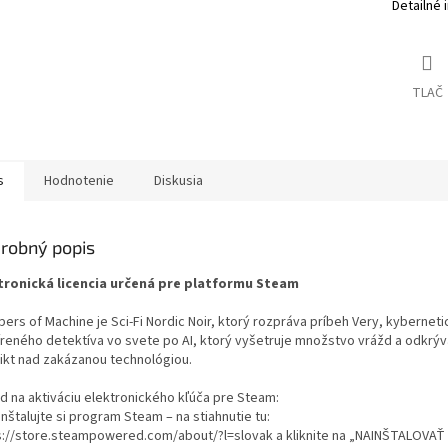
Detailné 
TLAČ
s
Hodnotenie
Diskusia
robný popis
tronická licencia určená pre platformu Steam
ers of Machine je Sci-Fi Nordic Noir, ktorý rozpráva príbeh Very, kyberneti
íreného detektíva vo svete po AI, ktorý vyšetruje množstvo vrážd a odkrý
likt nad zakázanou technológiou.
d na aktiváciu elektronického kľúča pre Steam:
inštalujte si program Steam – na stiahnutie tu:
s://store.steampowered.com/about/?l=slovak a kliknite na „NAINŠTALOVA