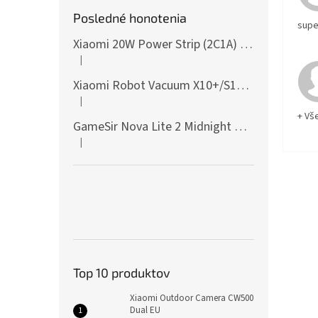
Posledné honotenia
supe
Xiaomi 20W Power Strip (2C1A) EU
|
Hodnotenie produktu je 5 z 5 hviezdičiek.
Xiaomi Robot Vacuum X10+/S10+/X10/X20+ Side Brush
|
Hodnotenie produktu je 5 z 5 hviezdičiek.
+ Vš
GameSir Nova Lite 2 Midnight Gray
|
Hodnotenie produktu je 5 z 5 hviezdičiek.
Top 10 produktov
Xiaomi Outdoor Camera CW500
Dual EU