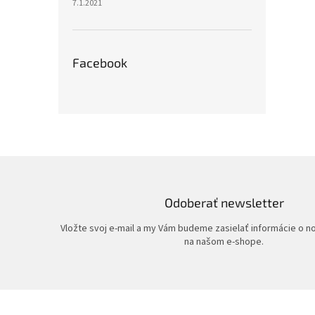
7.1.2021
Facebook
Odoberať newsletter
Vložte svoj e-mail a my Vám budeme zasielať informácie o 
na našom e-shope.
Z
á