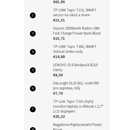
€63,89
TP-LINK Tapo T110, SMART
senzor na okná a dvere
€13,31
Xiaomi 20000mAh Redmi 18W
Fast Charge Power Bank Black
€15,71
TP-LINK Tapo T300, SMART
Snímač úniku vody
€14,88
LENOVO 15.6 Backpack B210
čierny
€8,50
DeLonghi DLSC002, vodní filtr
pro espressa, bílý
€7,70
TP-Link Tapo T315 chytrý
monitor teploty a vlhkosti s 2,7"
LCD displejem
€25,22
MegaDrive Replacement Plastic
Boxes