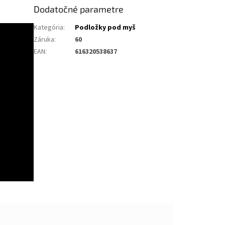
Dodatočné parametre
Kategória
:
Podložky pod myš
Záruka
:
60
EAN
:
616320538637