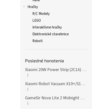
Káva
Hračky
R/C Modely
LEGO
Interaktívne hračky
Elektronické stavebnice
Roboti
Posledné honotenia
Xiaomi 20W Power Strip (2C1A) EU
|
Hodnotenie produktu je 5 z 5 hviezdičiek.
Xiaomi Robot Vacuum X10+/S10+/X10/X20+ Side Brush
|
Hodnotenie produktu je 5 z 5 hviezdičiek.
GameSir Nova Lite 2 Midnight Gray
|
Hodnotenie produktu je 5 z 5 hviezdičiek.