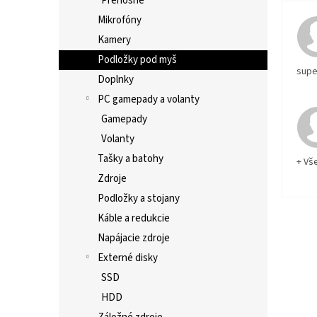
Prenosné
Mikrofóny
Kamery
Podložky pod myš
supe
Doplnky
PC gamepady a volanty
Gamepady
Volanty
Tašky a batohy
+ Vš
Zdroje
Podložky a stojany
Káble a redukcie
Napájacie zdroje
Externé disky
SSD
HDD