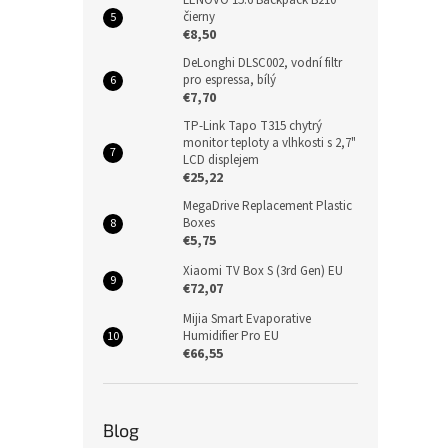
čierny
€8,50
DeLonghi DLSC002, vodní filtr
pro espressa, bílý
€7,70
TP-Link Tapo T315 chytrý
monitor teploty a vlhkosti s 2,7"
LCD displejem
€25,22
MegaDrive Replacement Plastic
Boxes
€5,75
Xiaomi TV Box S (3rd Gen) EU
€72,07
Mijia Smart Evaporative
Humidifier Pro EU
€66,55
Blog