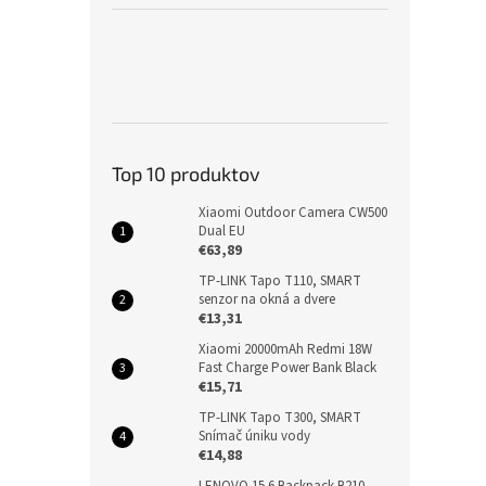
Top 10 produktov
Xiaomi Outdoor Camera CW500
Dual EU
€63,89
TP-LINK Tapo T110, SMART
senzor na okná a dvere
€13,31
Xiaomi 20000mAh Redmi 18W
Fast Charge Power Bank Black
€15,71
TP-LINK Tapo T300, SMART
Snímač úniku vody
€14,88
LENOVO 15.6 Backpack B210