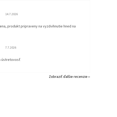
Hodnotenie obchodu je 5 z 5 hviezdičiek.
14.7.2026
ena, produkt pripraveny na vyzdvihnutie hned na
.
Hodnotenie obchodu je 5 z 5 hviezdičiek.
7.7.2026
a ústretovosť
Zobraziť ďalšie recenzie