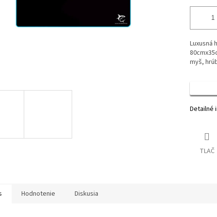
Luxusná 
80cmx35c
myš, hrúb
Detailné 
TLAČ
s
Hodnotenie
Diskusia