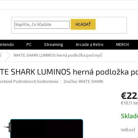
HĽADAŤ
intendo
PC
Streaming
Arcade a Retro
MERCH
š
WHITE SHARK LUMINOS herná podložka pod myš
TE SHARK LUMINOS herná podložka p
né
notené
Podrobnosti hodnotenia
Značka:
WHITE SHARK
nie
€22
u
€18,11 b
Jednotk
Sklad
cena:
iek.
Veľkosť