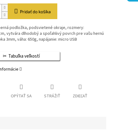
Pridať do košíka
herná podložka, podsvietené okraje, rozmery:
m, vytvára dlhodobý a spoľahlivý povrch pre vašu hernú
ka 3mm, váha: 650g, napájanie: micro USB
Tabuľka veľkostí
informácie
OPÝTAŤ SA
STRÁŽIŤ
ZDIEĽAŤ