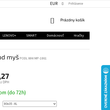
EUR
Prihlásenie
NÁKUPNÝ
Prázdny košík
KOŠÍK
LENOVO+
SMART
Domácnosť
Hračky
od myš
PODL WHI MP-1861
,27
ez DPH
ová
om (do 72h)