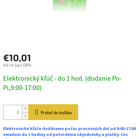
€10,01
€8,14 bez DPH
Jednotková
Elektronický kľúč - do 1 hod. (dodanie Po-
cena:
Pi,9:00-17:00)
Pridať do košíka
Elektronické kľúče dodávame počas pracovných dní od 9:00-17:00
emailom do 1 hodiny od potvrdenia objednávky a platby. Cez