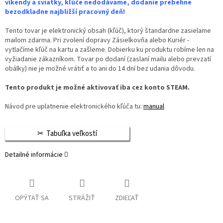
víkendy a sviatky, kľúče nedodávame, dodanie prebehne
bezodkladne najbližší pracovný deň!
Tento tovar je elektronický obsah (kľúč), ktorý štandardne zasielame
mailom zdarma. Pri zvolení dopravy Zásielkovňa alebo Kuriér -
vytlačíme kľúč na kartu a zašleme. Dobierku ku produktu robíme len na
vyžiadanie zákazníkom. Tovar po dodaní (zaslaní mailu alebo prevzatí
obálky) nie je možné vrátiť a to ani do 14 dní bez udania dôvodu.
Tento produkt je možné aktivovať iba cez konto STEAM.
Návod pre uplatnenie elektronického kľúča tu:
manual
Tabuľka veľkostí
Detailné informácie
OPÝTAŤ SA
STRÁŽIŤ
ZDIEĽAŤ