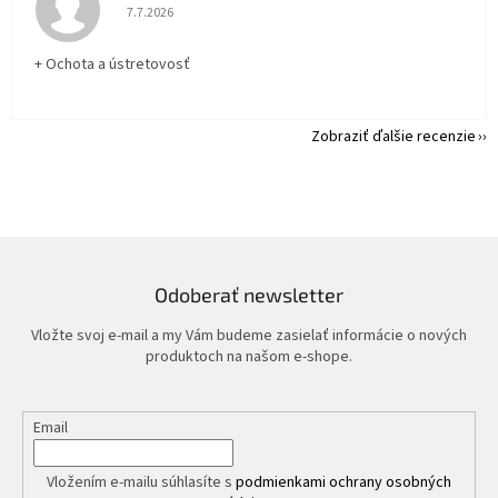
Hodnotenie obchodu je 5 z 5 hviezdičiek.
7.7.2026
+ Ochota a ústretovosť
Zobraziť ďalšie recenzie
Odoberať newsletter
Vložte svoj e-mail a my Vám budeme zasielať informácie o nových
produktoch na našom e-shope.
Email
Vložením e-mailu súhlasíte s
podmienkami ochrany osobných