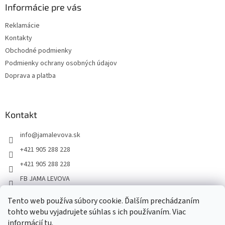
Informácie pre vás
Reklamácie
Kontakty
Obchodné podmienky
Podmienky ochrany osobných údajov
Doprava a platba
Kontakt
info
@
jamalevova.sk
+421 905 288 228
+421 905 288 228
FB JAMA LEVOVA
jama_levova
Tento web používa súbory cookie. Ďalším prechádzaním
JamaLevova
tohto webu vyjadrujete súhlas s ich používaním. Viac
+421905288228
informácií
tu
.