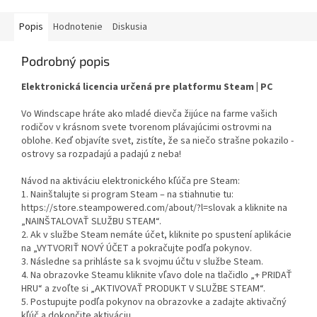
Popis
Hodnotenie
Diskusia
Podrobný popis
Elektronická licencia určená pre platformu Steam | PC
Vo Windscape hráte ako mladé dievča žijúce na farme vašich
rodičov v krásnom svete tvorenom plávajúcimi ostrovmi na
oblohe. Keď objavíte svet, zistíte, že sa niečo strašne pokazilo -
ostrovy sa rozpadajú a padajú z neba!
Návod na aktiváciu elektronického kľúča pre Steam:
1. Nainštalujte si program Steam – na stiahnutie tu:
https://store.steampowered.com/about/?l=slovak a kliknite na
„NAINŠTALOVAŤ SLUŽBU STEAM“.
2. Ak v službe Steam nemáte účet, kliknite po spustení aplikácie
na „VYTVORIŤ NOVÝ ÚČET a pokračujte podľa pokynov.
3. Následne sa prihláste sa k svojmu účtu v službe Steam.
4. Na obrazovke Steamu kliknite vľavo dole na tlačidlo „+ PRIDAŤ
HRU“ a zvoľte si „AKTIVOVAŤ PRODUKT V SLUŽBE STEAM“.
5. Postupujte podľa pokynov na obrazovke a zadajte aktivačný
kľúč a dokončite aktiváciu.