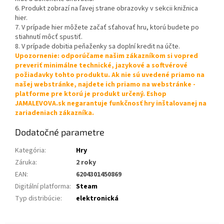
6. Produkt zobrazí na ľavej strane obrazovky v sekcii knižnica
hier.
7. V prípade hier môžete začať sťahovať hru, ktorú budete po
stiahnutí môcť spustiť.
8. V prípade dobitia peňaženky sa doplní kredit na účte.
Upozornenie: odporúčame našim zákazníkom si vopred
preveriť minimálne technické, jazykové a softvérové
požiadavky tohto produktu. Ak nie sú uvedené priamo na
našej webstránke, najdete ich priamo na webstránke -
platforme pre ktorú je produkt určený. Eshop
JAMALEVOVA.sk negarantuje funkčnosť hry inštalovanej na
zariadeniach zákazníka.
Dodatočné parametre
Kategória
:
Hry
Záruka
:
2 roky
EAN
:
6204301450869
Digitální platforma
:
Steam
Typ distribúcie
:
elektronická