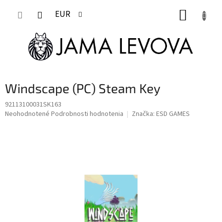
Prejsť
NÁKUP
na
EUR
obsah
KOŠÍK
Windscape (PC) Steam Key
92113100031SK163
Priemerné
Neohodnotené
Podrobnosti hodnotenia
Značka:
ESD GAMES
hodnotenie
produktu
je
0,0
z
5
hviezdičiek.