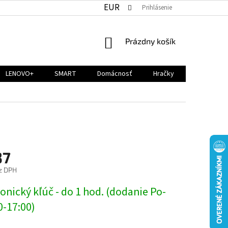
EUR
Prihlásenie
NÁKUPNÝ
Prázdny košík
KOŠÍK
LENOVO+
SMART
Domácnosť
Hračky
37
z DPH
ová
onický kľúč - do 1 hod. (dodanie Po-
0-17:00)