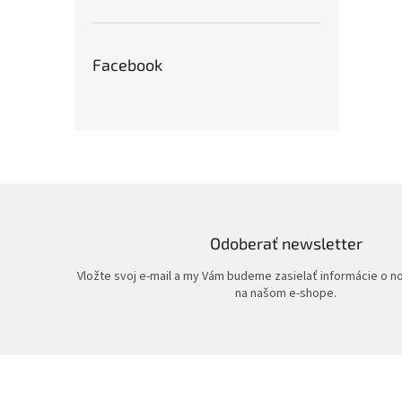
Facebook
Odoberať newsletter
Vložte svoj e-mail a my Vám budeme zasielať informácie o 
na našom e-shope.
Z
á
p