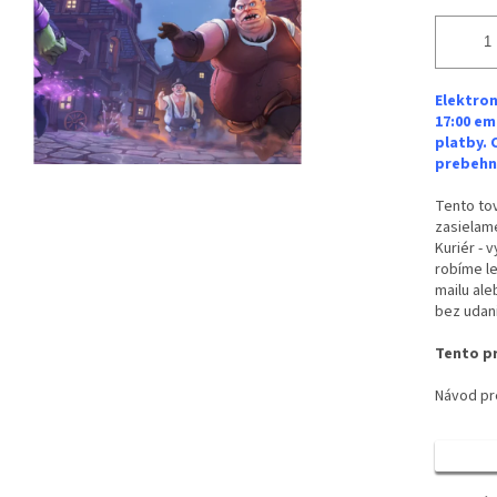
Elektron
17:00 em
platby. 
prebehne
Tento tov
zasielame
Kuriér - 
robíme le
mailu ale
bez udan
Tento pr
Návod pre