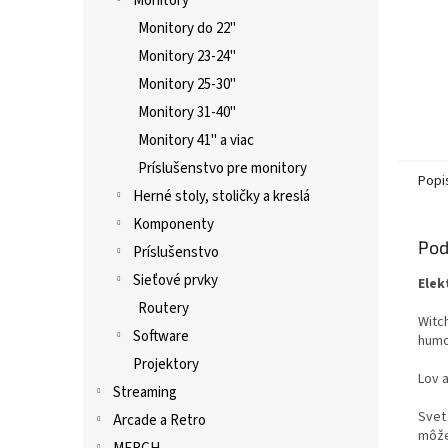
Monitory
Monitory do 22"
Monitory 23-24"
Monitory 25-30"
Monitory 31-40"
Monitory 41" a viac
Príslušenstvo pre monitory
Popi
Herné stoly, stoličky a kreslá
Komponenty
Pod
Príslušenstvo
Sieťové prvky
Elek
Routery
Witch
Software
humo
Projektory
Lov 
Streaming
Svet 
Arcade a Retro
môže