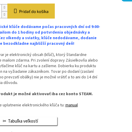
Pridať do košíka
ické kľúče dodávame počas pracovných dní od 9:00-
ailom do 1 hodiny od potvrdenia objednávky a
Cez víkendy a sviatky, kľúče nedodávame, dodanie
 bezodkladne najbližší pracovný deň!
ar je elektronický obsah (kľúč), ktorý štandardne
 mailom zdarma. Pri zvolení dopravy Zásielkovňa alebo
vytlačíme kľúč na kartu a zašleme. Dobierku ku produktu
n na vyžiadanie zákazníkom. Tovar po dodaní (zaslaní
bo prevzatí obálky) nie je možné vrátiť a to ani do 14 dní
ia dôvodu.
odukt je možné aktivovať iba cez konto STEAM.
 uplatnenie elektronického kľúča tu:
manual
Tabuľka veľkostí