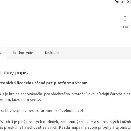
Detailné 
TLAČ
s
Hodnotenie
Diskusia
robný popis
tronická licencia určená pre platformu Steam
 It je hra na schovávačku pre viachráčov. Statoční lovci hľadajú čarodejnice
rnom, kúzelnom svete.
a schovávaj sa v pestrofarebnom kúzelnom svete
Witch It je plný prostých dediniek, zamrznutých jazier a starovekých knižní
š preskúmať a schovať sa v nich. Každá mapa má svoje príbehy a tajomstv