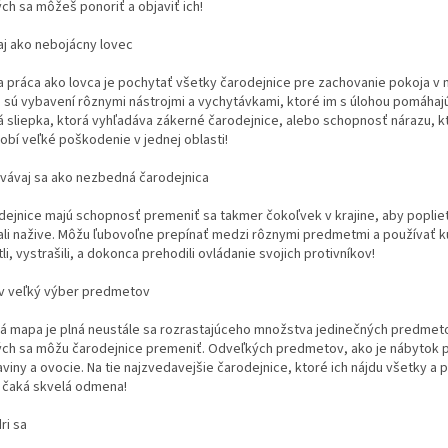
ch sa môžeš ponoriť a objaviť ich!
aj ako nebojácny lovec
a práca ako lovca je pochytať všetky čarodejnice pre zachovanie pokoja v
 sú vybavení rôznymi nástrojmi a vychytávkami, ktoré im s úlohou pomáhajú,
á sliepka, ktorá vyhľadáva zákerné čarodejnice, alebo schopnosť nárazu, k
obí veľké poškodenie v jednej oblasti!
vávaj sa ako nezbedná čarodejnica
dejnice majú schopnosť premeniť sa takmer čokoľvek v krajine, aby poplietl
ali nažive. Môžu ľubovoľne prepínať medzi rôznymi predmetmi a používať k
li, vystrašili, a dokonca prehodili ovládanie svojich protivníkov!
v veľký výber predmetov
á mapa je plná neustále sa rozrastajúceho množstva jedinečných predmeto
ých sa môžu čarodejnice premeniť. Odveľkých predmetov, ako je nábytok 
viny a ovocie. Na tie najzvedavejšie čarodejnice, ktoré ich nájdu všetky a
, čaká skvelá odmena!
ri sa