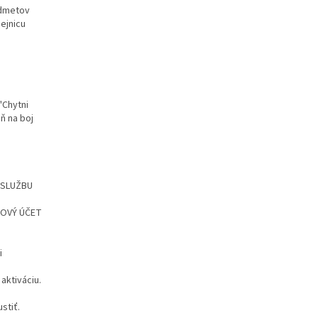
edmetov
dejnicu
'Chytni
ň na boj
Ť SLUŽBU
 NOVÝ ÚČET
i
aktiváciu.
stiť.