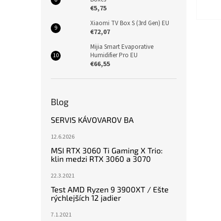
€5,75
Xiaomi TV Box S (3rd Gen) EU
€72,07
Mijia Smart Evaporative
Humidifier Pro EU
€66,55
Blog
SERVIS KÁVOVAROV BA
12.6.2026
MSI RTX 3060 Ti Gaming X Trio:
klin medzi RTX 3060 a 3070
22.3.2021
Test AMD Ryzen 9 3900XT / Ešte
rýchlejších 12 jadier
7.1.2021