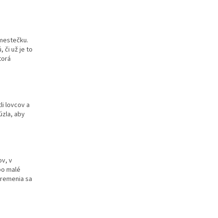
 mestečku.
 či už je to
torá
i lovcov a
úzla, aby
v, v
po malé
 premenia sa