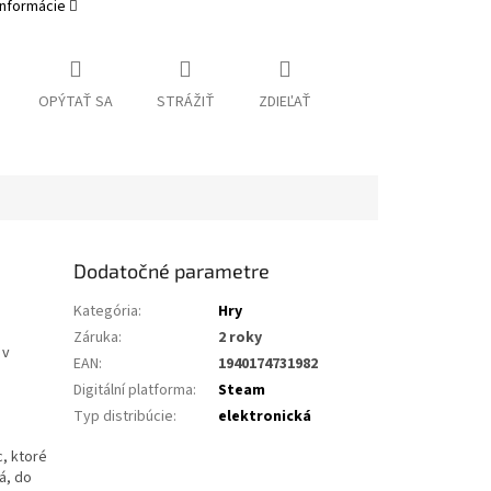
informácie
OPÝTAŤ SA
STRÁŽIŤ
ZDIEĽAŤ
Dodatočné parametre
Kategória
:
Hry
Záruka
:
2 roky
 v
EAN
:
1940174731982
Digitální platforma
:
Steam
Typ distribúcie
:
elektronická
c, ktoré
á, do