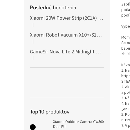
Zapl
Posledné honotenia
počas
podľ
Xiaomi 20W Power Strip (2C1A) EU
|
Hodnotenie produktu je 5 z 5 hviezdičiek.
Vybe
Xiaomi Robot Vacuum X10+/S10+/X10/X20+ Side Brush
Mome
|
čarod
Hodnotenie produktu je 5 z 5 hviezdičiek.
babu
GameSir Nova Lite 2 Midnight Gray
zblíz
|
Hodnotenie produktu je 5 z 5 hviezdičiek.
Návo
1. Na
http
STEA
2. A
a po
3. Ná
4. Na
„AKT
Top 10 produktov
5. P
6. Pr
Xiaomi Outdoor Camera CW500
7. V
Dual EU