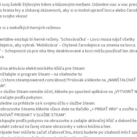
ň svoj šatník štýlovými trikmi a bláznivými metlami. Odomkni viac a viac pr
 hrania hry a získavaj skúsenosti, aby si si mohol upraviť lovca alebo čaro
a svojho vkusu!
r si z niekoľkých herných režimov
ntálne existujú tri herné režimy. 'Schovávačka' – Lovci musia nájsť všetky
ejnice, aby vyhrali. 'Mobilizácia' – Chytené čarodejnice sa zmenia na lovca. 
' – Schopnosti sú pre oba tímy deaktivované a lovci môžu používať len zbra
ka.
d na aktiváciu elektronického kľúča pre Steam:
inštalujte si program Steam – na stiahnutie tu:
s://store.steampowered.com/about/?l=slovak a kliknite na „NAINŠTALOVA
M“.
k v službe Steam nemáte účet, kliknite po spustení aplikácie na „VYTVORIŤ
kračujte podľa pokynov.
sledne sa prihláste sa k svojmu účtu v službe Steam.
 obrazovke Steamu kliknite vľavo dole na tlačidlo „+ PRIDAŤ HRU“ a zvoľte s
IVOVAŤ PRODUKT V SLUŽBE STEAM“.
ostupujte podľa pokynov na obrazovke a zadajte aktivačný kľúč a dokončite 
odukt zobrazí na ľavej strane obrazovky v sekcii knižnica hier.
 prípade hier môžete začať sťahovať hru, ktorú budete po stiahnutí môcť spu