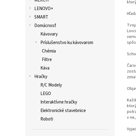
MERCH
ktorý
LENOVO+
Hľad
SMART
Tvoj
Domácnosť
Lovci
Kávovary
vern
Príslušenstvo ku kávovarom
spôs
Chémia
Scho
Filtre
Čaro
Káva
zost
Hračky
zmiat
R/C Modely
Obja
LEGO
Každ
Interaktívne hračky
ktor
Elektronické stavebnice
potra
v ne
Roboti
Vyjad