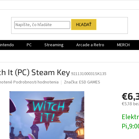
HĽADAŤ
intendo
PC
Streaming
Arcade a Retro
MERCH
h It (PC) Steam Key
92113100031SK135
né
notené
Podrobnosti hodnotenia
Značka:
ESD GAMES
nie
€6,
u
€5,18 be
Jednotk
Elektr
cena:
iek.
Pi,9:0