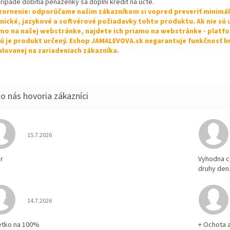
prípade dobitia peňaženky sa doplní kredit na účte.
ornenie: odporúčame našim zákazníkom si vopred preveriť minimá
nické, jazykové a softvérové požiadavky tohto produktu. Ak nie sú
mo na našej webstránke, najdete ich priamo na webstránke - platf
ú je produkt určený. Eshop JAMALEVOVA.sk negarantuje funkčnosť h
alovanej na zariadeniach zákazníka.
Hodnotenie obchodu je 5 z 5 hviezdičiek.
15.7.2026
r
Vyhodna c
druhy den
Hodnotenie obchodu je 5 z 5 hviezdičiek.
14.7.2026
etko na 100%
+ Ochota 