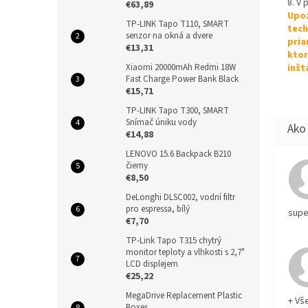
8. V 
€63,89
Upoz
TP-LINK Tapo T110, SMART
tech
senzor na okná a dvere
pria
€13,31
ktor
Xiaomi 20000mAh Redmi 18W
inšt
Fast Charge Power Bank Black
€15,71
TP-LINK Tapo T300, SMART
Snímač úniku vody
€14,88
LENOVO 15.6 Backpack B210
čierny
€8,50
DeLonghi DLSC002, vodní filtr
pro espressa, bílý
supe
€7,70
TP-Link Tapo T315 chytrý
monitor teploty a vlhkosti s 2,7"
LCD displejem
€25,22
MegaDrive Replacement Plastic
+ Vš
Boxes