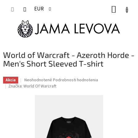
Prejsť
NÁKUP
na
EUR
obsah
KOŠÍK
World of Warcraft - Azeroth Horde -
Men's Short Sleeved T-shirt
Priemerné
Neohodnotené
Podrobnosti hodnotenia
Akcia
hodnotenie
Značka:
World Of Warcraft
produktu
je
0,0
z
5
hviezdičiek.