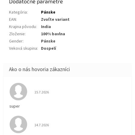
Dodatočné parametre
Kategória
:
Pánske
EAN
:
Zvoľte variant
Krajina pôvodu
:
India
Zloženie
:
100% bavlna
Gender
:
Pánske
Veková skupina
:
Dospelí
Hodnotenie obchodu je 5 z 5 hviezdičiek.
15.7.2026
super
Hodnotenie obchodu je 5 z 5 hviezdičiek.
14.7.2026