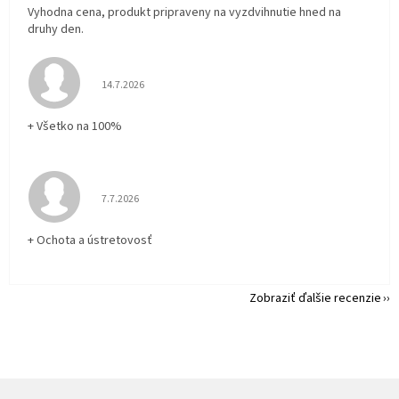
Vyhodna cena, produkt pripraveny na vyzdvihnutie hned na
druhy den.
Hodnotenie obchodu je 5 z 5 hviezdičiek.
14.7.2026
+ Všetko na 100%
Hodnotenie obchodu je 5 z 5 hviezdičiek.
7.7.2026
+ Ochota a ústretovosť
Zobraziť ďalšie recenzie