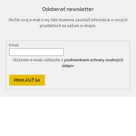
Odoberať newsletter
Vložte svoj e-mail a my Vám budeme zasielať informácie o nových
produktoch na našom e-shope.
Email
Vložením e-mailu súhlasíte s
podmienkami ochrany osobných
údajov
PRIHLÁSIŤ SA
Z
á
p
ä
t
i