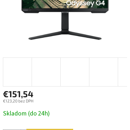
€151,54
€123,20 bez DPH
Jednotková
Skladom (do 24h)
cena: