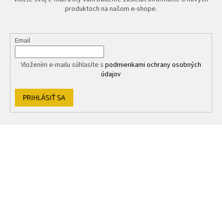
produktoch na našom e-shope.
Email
Vložením e-mailu súhlasíte s
podmienkami ochrany osobných
údajov
PRIHLÁSIŤ SA
Z
á
p
ä
t
i
e