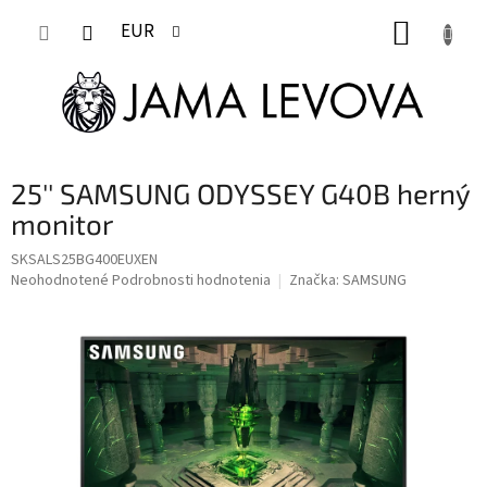
Prejsť
NÁKUP
na
EUR
obsah
KOŠÍK
25'' SAMSUNG ODYSSEY G40B herný
monitor
SKSALS25BG400EUXEN
Priemerné
Neohodnotené
Podrobnosti hodnotenia
Značka:
SAMSUNG
hodnotenie
produktu
je
0,0
z
5
hviezdičiek.