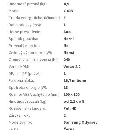
Hmotnosť presná (kg)
:
4,5
Model
:
G40B
Trieda energetickej účinnosti
:
E
Doba odozvy (ms)
:
1
Herné prevedenie
:
Ano
Spôsob použitia
:
Herní
Prehnutý monitor
:
Ne
Celkový výkon repro (W)
:
Nemá
Obnovovacia frekvencia (Hz)
:
240
Verzia HDMI
:
Verze 2.0
DP/mini DP (počet)
:
1
Farebná hĺbka
:
16,7 milionu
Spotreba energie (W)
:
18
Rozmer VESA uchytenie (mm)
:
100 x 100
Hmotnosť rozsah (kg)
:
od 2,1 do 5
Rozlíšenie - štandard
:
Full HD
Záruka (roky)
:
2
Modelový rad
:
Samsung Odyssey
Farba
:
Černá