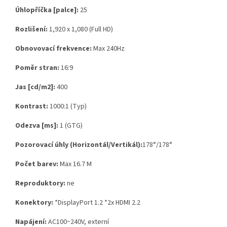
Úhlopříčka [palce]:
25
Rozlišení:
1,920 x 1,080 (Full HD)
Obnovovací frekvence:
Max 240Hz
Poměr stran:
16:9
Jas [cd/m2]:
400
Kontrast:
1000:1 (Typ)
Odezva [ms]:
1 (GTG)
Pozorovací úhly (Horizontál/Vertikál):
178°/178°
Počet barev:
Max 16.7 M
Reproduktory:
ne
Konektory:
*DisplayPort 1.2 *2x HDMI 2.2
Napájení:
AC100~240V, externí