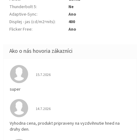
Thunderbolt 5
:
Ne
Adaptive-Sync
:
Ano
Displej - jas (cd/m2=nits)
:
400
Flicker Free
:
Ano
Hodnotenie obchodu je 5 z 5 hviezdičiek.
15.7.2026
super
Hodnotenie obchodu je 5 z 5 hviezdičiek.
14.7.2026
Vyhodna cena, produkt pripraveny na vyzdvihnutie hned na
druhy den.