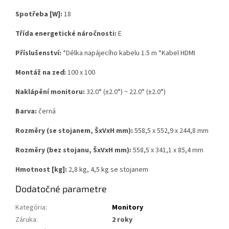
Spotřeba [W]:
18
Třída energetické náročnosti:
E
Příslušenství:
*Délka napájecího kabelu 1.5 m *Kabel HDMI
Montáž na zeď:
100 x 100
Naklápění monitoru:
32.0° (±2.0°) ~ 22.0° (±2.0°)
Barva:
černá
Rozměry (se stojanem, ŠxVxH mm):
558,5 x 552,9 x 244,8 mm
Rozměry (bez stojanu, ŠxVxH mm):
558,5 x 341,1 x 85,4 mm
Hmotnost [kg]:
2,8 kg, 4,5 kg se stojanem
Dodatočné parametre
Kategória
:
Monitory
Záruka
:
2 roky