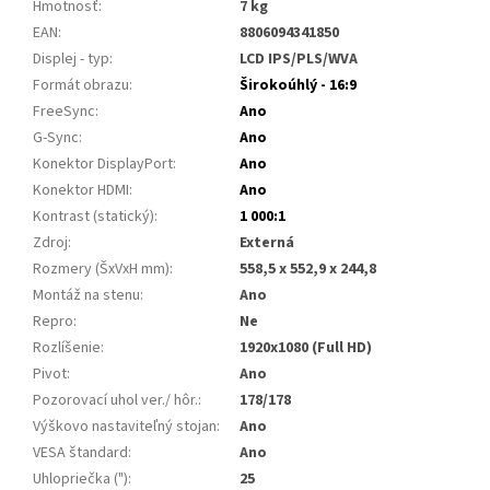
Hmotnosť
:
7 kg
EAN
:
8806094341850
Displej - typ
:
LCD IPS/PLS/WVA
Formát obrazu
:
Širokoúhlý - 16:9
FreeSync
:
Ano
G-Sync
:
Ano
Konektor DisplayPort
:
Ano
Konektor HDMI
:
Ano
Kontrast (statický)
:
1 000:1
Zdroj
:
Externá
Rozmery (ŠxVxH mm)
:
558,5 x 552,9 x 244,8
Montáž na stenu
:
Ano
Repro
:
Ne
Rozlíšenie
:
1920x1080 (Full HD)
Pivot
:
Ano
Pozorovací uhol ver./ hôr.
:
178/178
Výškovo nastaviteľný stojan
:
Ano
VESA štandard
:
Ano
Uhlopriečka (")
:
25