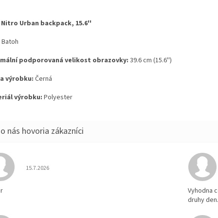
 Nitro Urban backpack, 15.6''
Batoh
mální podporovaná velikost obrazovky:
39.6 cm (15.6'')
a výrobku:
Černá
riál výrobku:
Polyester
Hodnotenie obchodu je 5 z 5 hviezdičiek.
15.7.2026
r
Vyhodna c
druhy den