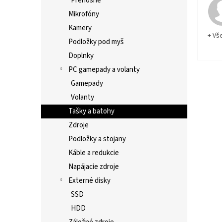
Prenosné
Mikrofóny
Kamery
+ Vš
Podložky pod myš
Doplnky
PC gamepady a volanty
Gamepady
Volanty
Tašky a batohy
Zdroje
Podložky a stojany
Káble a redukcie
Napájacie zdroje
Externé disky
SSD
HDD