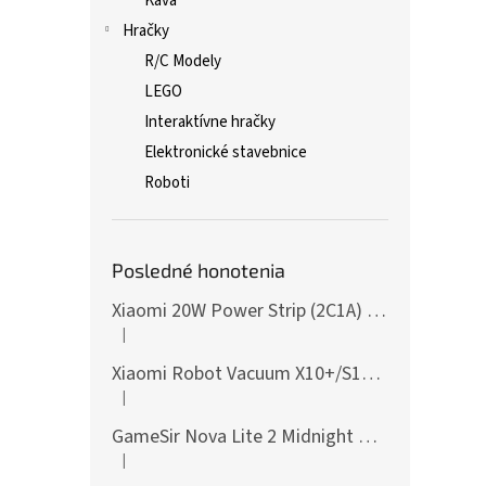
Káva
Hračky
R/C Modely
LEGO
Interaktívne hračky
Elektronické stavebnice
Roboti
Posledné honotenia
Xiaomi 20W Power Strip (2C1A) EU
|
Hodnotenie produktu je 5 z 5 hviezdičiek.
Xiaomi Robot Vacuum X10+/S10+/X10/X20+ Side Brush
|
Hodnotenie produktu je 5 z 5 hviezdičiek.
GameSir Nova Lite 2 Midnight Gray
|
Hodnotenie produktu je 5 z 5 hviezdičiek.