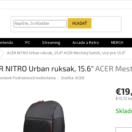
HĽADAŤ
intendo
PC
Streaming
Arcade a Retro
MERCH
ACER NITRO Urban ruksak, 15.6"
ACER Mestský batoh, sivý pre 15.6"
 NITRO Urban ruksak, 15.6"
ACER Mests
né
notené
Podrobnosti hodnotenia
Značka:
ACER
nie
€19
u
€15,72 b
Jednotk
Sklad
cena:
iek.