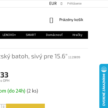
EUR
Prihlásenie
NÁKUPNÝ
Prázdny košík
KOŠÍK
LENOVO+
SMART
Domácnosť
Hračky
ký batoh, sivý pre 15.6"
1129899
,33
ez DPH
ová
om (do 24h)
(2 ks)