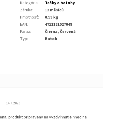
Kategória
:
Tašky a batohy
Záruka
:
12 měsíců
Hmotnosť
:
0.59 kg
EAN
:
4711121027048
Farba
:
Čierna, Červená
Typ
:
Batoh
Hodnotenie obchodu je 5 z 5 hviezdičiek.
14.7.2026
ena, produkt pripraveny na vyzdvihnutie hned na
.