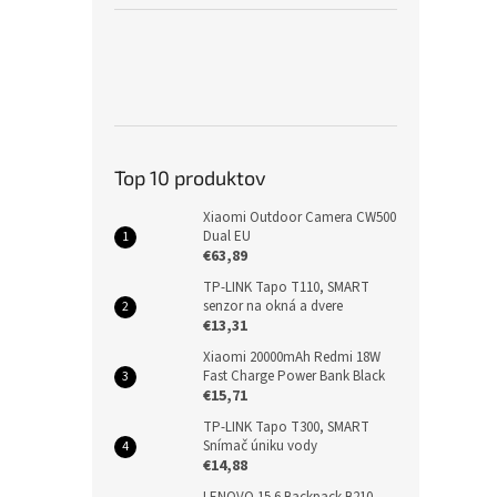
Top 10 produktov
Xiaomi Outdoor Camera CW500
Dual EU
€63,89
TP-LINK Tapo T110, SMART
senzor na okná a dvere
€13,31
Xiaomi 20000mAh Redmi 18W
Fast Charge Power Bank Black
€15,71
TP-LINK Tapo T300, SMART
Snímač úniku vody
€14,88
LENOVO 15.6 Backpack B210