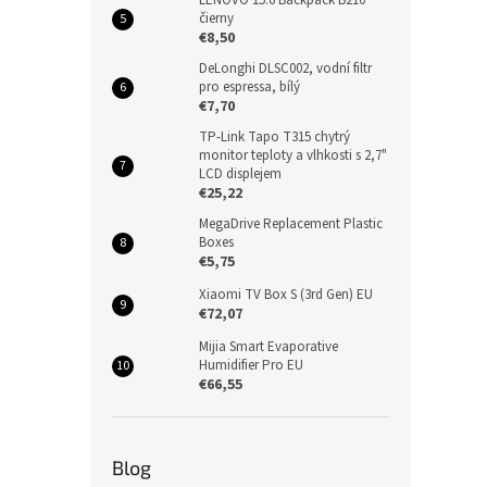
čierny
€8,50
DeLonghi DLSC002, vodní filtr
pro espressa, bílý
€7,70
TP-Link Tapo T315 chytrý
monitor teploty a vlhkosti s 2,7"
LCD displejem
€25,22
MegaDrive Replacement Plastic
Boxes
€5,75
Xiaomi TV Box S (3rd Gen) EU
€72,07
Mijia Smart Evaporative
Humidifier Pro EU
€66,55
Blog