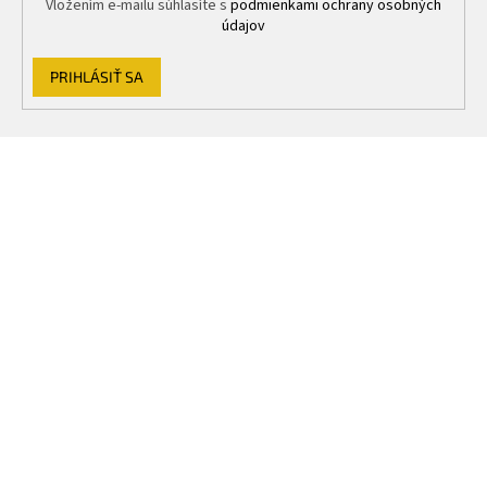
Vložením e-mailu súhlasíte s
podmienkami ochrany osobných
údajov
PRIHLÁSIŤ SA
Z
á
p
ä
t
i
e