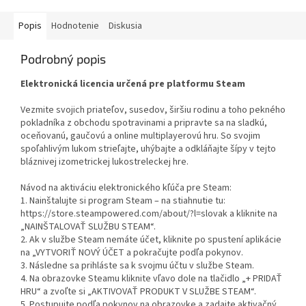
Popis
Hodnotenie
Diskusia
Podrobný popis
Elektronická licencia určená pre platformu Steam
Vezmite svojich priateľov, susedov, širšiu rodinu a toho pekného
pokladníka z obchodu spotravinami a pripravte sa na sladkú,
oceňovanú, gaučovú a online multiplayerovú hru. So svojim
spoľahlivým lukom strieľajte, uhýbajte a odkláňajte šípy v tejto
bláznivej izometrickej lukostreleckej hre.
Návod na aktiváciu elektronického kľúča pre Steam:
1. Nainštalujte si program Steam – na stiahnutie tu:
https://store.steampowered.com/about/?l=slovak a kliknite na
„NAINŠTALOVAŤ SLUŽBU STEAM“.
2. Ak v službe Steam nemáte účet, kliknite po spustení aplikácie
na „VYTVORIŤ NOVÝ ÚČET a pokračujte podľa pokynov.
3. Následne sa prihláste sa k svojmu účtu v službe Steam.
4. Na obrazovke Steamu kliknite vľavo dole na tlačidlo „+ PRIDAŤ
HRU“ a zvoľte si „AKTIVOVAŤ PRODUKT V SLUŽBE STEAM“.
5. Postupujte podľa pokynov na obrazovke a zadajte aktivačný