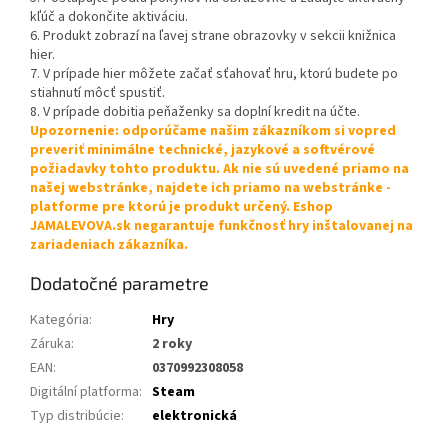
kľúč a dokončite aktiváciu.
6. Produkt zobrazí na ľavej strane obrazovky v sekcii knižnica
hier.
7. V prípade hier môžete začať sťahovať hru, ktorú budete po
stiahnutí môcť spustiť.
8. V prípade dobitia peňaženky sa doplní kredit na účte.
Upozornenie: odporúčame našim zákazníkom si vopred
preveriť minimálne technické, jazykové a softvérové
požiadavky tohto produktu. Ak nie sú uvedené priamo na
našej webstránke, najdete ich priamo na webstránke -
platforme pre ktorú je produkt určený. Eshop
JAMALEVOVA.sk negarantuje funkčnosť hry inštalovanej na
zariadeniach zákazníka.
Dodatočné parametre
Kategória
:
Hry
Záruka
:
2 roky
EAN
:
0370992308058
Digitální platforma
:
Steam
Typ distribúcie
:
elektronická