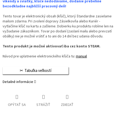
víkendy a sviatky, kľúče nedodávame, dodanie prebehne
bezodkladne najbližší pracovný deň!
Tento tovar je elektronický obsah (kľúč), ktorý štandardne zasielame
mailom zdarma. Pri zvolení dopravy Zásielkovňa alebo Kuriér -
vytlačíme kľúč na kartu a zašleme. Dobierku ku produktu robíme len na
vyžiadanie zákazníkom. Tovar po dodaní (zaslaní mailu alebo prevzatí
obálky) nie je možné vrátiť a to ani do 14 dní bez udania dôvodu.
Tento produkt je možné aktivovať iba cez konto STEAM.
Návod pre uplatnenie elektronického kľúča tu:
manual
Tabuľka veľkostí
Detailné informácie
OPÝTAŤ SA
STRÁŽIŤ
ZDIEĽAŤ