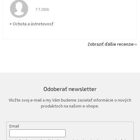
Hodnotenie obchodu je 5 z 5 hviezdičiek.
7.7.2026
+ Ochota a ústretovosť
Zobraziť ďalšie recenzie
Odoberať newsletter
Vložte svoj e-mail a my Vám budeme zasielať informácie o nových
produktoch na našom e-shope.
Email