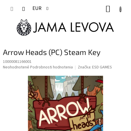
Prejsť
NÁKUP
na
EUR
obsah
KOŠÍK
Arrow Heads (PC) Steam Key
10000081166001
Priemerné
Neohodnotené
Podrobnosti hodnotenia
Značka:
ESD GAMES
hodnotenie
produktu
je
0,0
z
5
hviezdičiek.