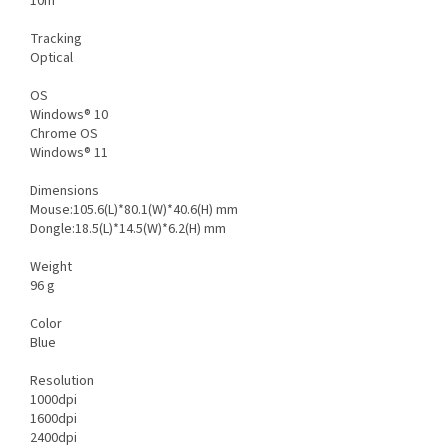
10m
Tracking
Optical
OS
Windows® 10
Chrome OS
Windows® 11
Dimensions
Mouse:105.6(L)*80.1(W)*40.6(H) mm
Dongle:18.5(L)*14.5(W)*6.2(H) mm
Weight
96 g
Color
Blue
Resolution
1000dpi
1600dpi
2400dpi