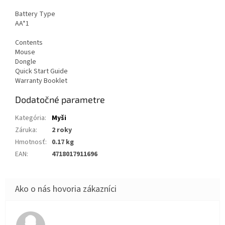
Battery Type
AA*1
Contents
Mouse
Dongle
Quick Start Guide
Warranty Booklet
Dodatočné parametre
Kategória
:
Myši
Záruka
:
2 roky
Hmotnosť
:
0.17 kg
EAN
:
4718017911696
Hodnotenie obchodu je 5 z 5 hviezdičiek.