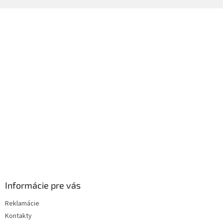
Z
á
p
ä
t
i
e
Informácie pre vás
Reklamácie
Kontakty