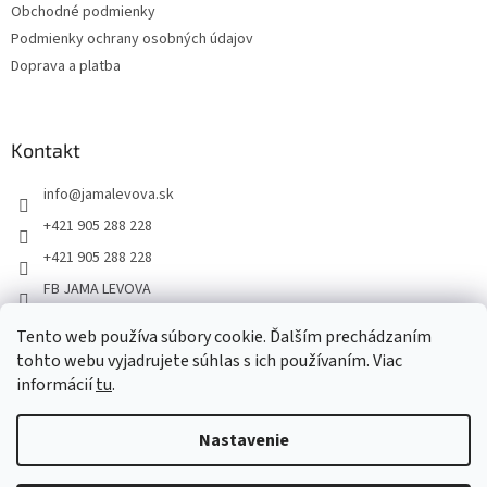
Obchodné podmienky
Podmienky ochrany osobných údajov
Doprava a platba
Kontakt
info
@
jamalevova.sk
+421 905 288 228
+421 905 288 228
FB JAMA LEVOVA
jama_levova
Tento web používa súbory cookie. Ďalším prechádzaním
JamaLevova
tohto webu vyjadrujete súhlas s ich používaním. Viac
+421905288228
informácií
tu
.
Nastavenie
Vážení zákazníci, z dôvodu dovoleniek môže v tomto období
dochádzať ku predĺženiu dodacích lehôt. Od 30.7. do 10.8. bude