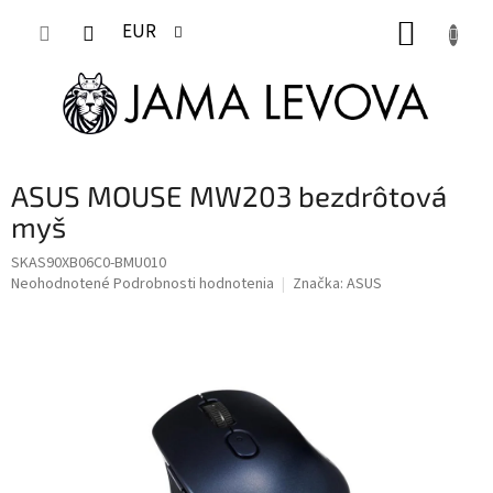
Prejsť
NÁKUP
na
EUR
obsah
KOŠÍK
ASUS MOUSE MW203 bezdrôtová
myš
SKAS90XB06C0-BMU010
Priemerné
Neohodnotené
Podrobnosti hodnotenia
Značka:
ASUS
hodnotenie
produktu
je
0,0
z
5
hviezdičiek.