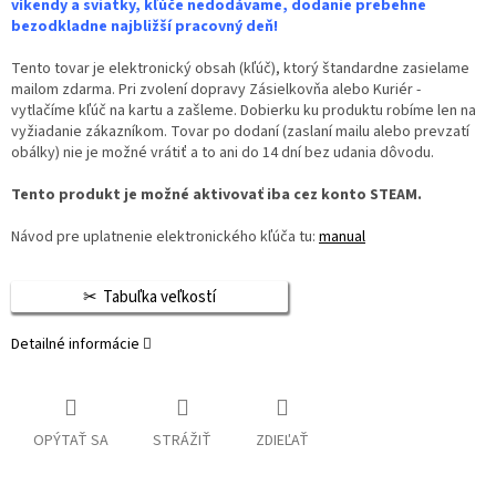
víkendy a sviatky, kľúče nedodávame, dodanie prebehne
bezodkladne najbližší pracovný deň!
Tento tovar je elektronický obsah (kľúč), ktorý štandardne zasielame
mailom zdarma. Pri zvolení dopravy Zásielkovňa alebo Kuriér -
vytlačíme kľúč na kartu a zašleme. Dobierku ku produktu robíme len na
vyžiadanie zákazníkom. Tovar po dodaní (zaslaní mailu alebo prevzatí
obálky) nie je možné vrátiť a to ani do 14 dní bez udania dôvodu.
Tento produkt je možné aktivovať iba cez konto STEAM.
Návod pre uplatnenie elektronického kľúča tu:
manual
Tabuľka veľkostí
Detailné informácie
OPÝTAŤ SA
STRÁŽIŤ
ZDIEĽAŤ