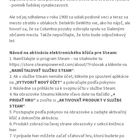
- pomník ľudskej vynaliezavosti.
Ale od jej odhalenia v roku 1900 sa udiali podivné veci a teraz sa
mesto stratilo v oblakoch. Detektív DeWitto vie, ako ho nájsť, ale
hovorí sa, že sa Columbia pozuby ozbrojila spolu so šialenými
občanmi mesta. Takže nepočítajte, že toto bude odpočinkový
let.
Návod na aktiváciu elektronického kľúča pre Steam:
1. Nainštalujte si program Steam – na stiahnutie tu:
https://store.steampowered.com/about/?l=slovak a kliknite na
„NAINŠTALOVAŤ SLUŽBU STEAM“
.
2. Ak v službe Steam nemáte účet, kliknite po spustení aplikácie
na
„VYTVORIŤ NOVÝ ÚČET“
a pokračujte podľa pokynov.
3. Následne sa prihláste sa k svojmu účtu v službe Steam.
4. Na obrazovke Steamu kliknite vľavo dole na tlačidlo
„+
PRIDAŤ HRU“
a zvoľte si
„AKTIVOVAŤ PRODUKT V SLUŽBE
STEAM“
.
5. Postupujte podľa pokynov na obrazovke a zadajte aktivačný
kľúč a dokončite aktiváciu.
6. Produkt zobrazí na ľavej strane obrazovky v sekcii knižnica
hier.
7. V prípade hier môžete začať sťahovať hru, ktorú budete po