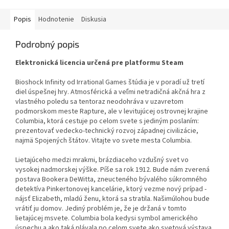
Popis
Hodnotenie
Diskusia
Podrobný popis
Elektronická licencia určená pre platformu Steam
Bioshock Infinity od Irrational Games štúdia je v poradí už tretí
diel úspešnej hry. Atmosférická a veľmi netradičná akčná hra z
vlastného poledu sa tentoraz neodohráva v uzavretom
podmorskom meste Rapture, ale v levitujúcej ostrovnej krajine
Columbia, ktorá cestuje po celom svete s jediným poslaním:
prezentovať vedecko-technický rozvoj západnej civilizácie,
najmä Spojených štátov. Vitajte vo svete mesta Columbia.
Lietajúceho medzi mrakmi, brázdiaceho vzdušný svet vo
vysokej nadmorskej výške. Píše sa rok 1912. Bude nám zverená
postava Bookera DeWitta, zneucteného bývalého súkromného
detektíva Pinkertonovej kancelárie, ktorý vezme nový prípad -
nájsť Elizabeth, mladú ženu, ktorá sa stratila. Našimúlohou bude
vrátiť ju domov. Jediný problém je, že je držaná v tomto
lietajúcej msvete. Columbia bola kedysi symbol amerického
úspechu a ako taká plávala po celom svete ako svetová výstava