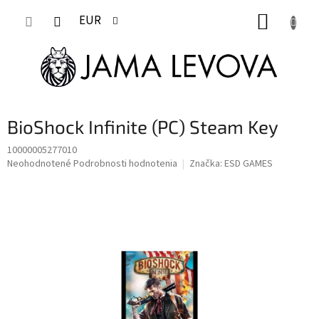
Prejsť
NÁKUP
na
EUR
obsah
KOŠÍK
BioShock Infinite (PC) Steam Key
10000005277010
Priemerné
Neohodnotené
Podrobnosti hodnotenia
Značka:
ESD GAMES
hodnotenie
produktu
je
0,0
z
5
hviezdičiek.