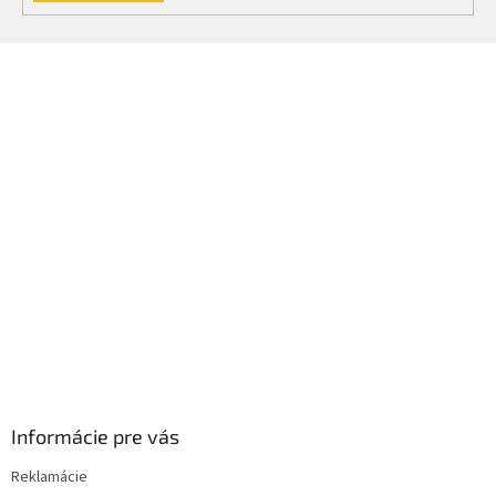
Z
á
p
ä
t
i
e
Informácie pre vás
Reklamácie