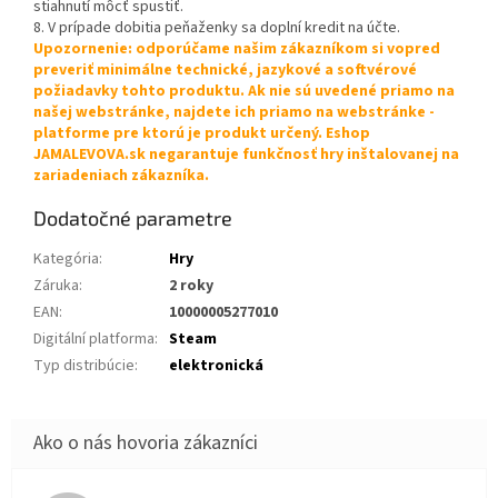
stiahnutí môcť spustiť.
8. V prípade dobitia peňaženky sa doplní kredit na účte.
Upozornenie: odporúčame našim zákazníkom si vopred
preveriť minimálne technické, jazykové a softvérové
požiadavky tohto produktu. Ak nie sú uvedené priamo na
našej webstránke, najdete ich priamo na webstránke -
platforme pre ktorú je produkt určený. Eshop
JAMALEVOVA.sk negarantuje funkčnosť hry inštalovanej na
zariadeniach zákazníka.
Dodatočné parametre
Kategória
:
Hry
Záruka
:
2 roky
EAN
:
10000005277010
Digitální platforma
:
Steam
Typ distribúcie
:
elektronická