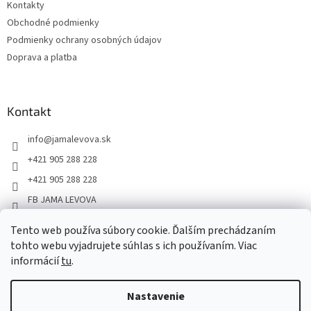
Kontakty
Obchodné podmienky
Podmienky ochrany osobných údajov
Doprava a platba
Kontakt
info
@
jamalevova.sk
+421 905 288 228
+421 905 288 228
FB JAMA LEVOVA
jama_levova
Tento web používa súbory cookie. Ďalším prechádzaním
JamaLevova
tohto webu vyjadrujete súhlas s ich používaním. Viac
+421905288228
informácií
tu
.
Nastavenie