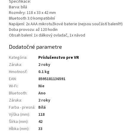
Specifikace:
Barva: bílá
Rozměry: 118 x 33 x 42 mm
Bluetooth 3.0 kompatibilní
Napájení: 2x AAA mikrotužkové baterie (nejsou součástí balení!!!)
Doba provozu: až 120 hodin
Obsah balení: 1x dálkový ovladač, 1x návod
Dodatočné parametre
Kategória
:
Príslušenstvo pre VR
Záruka
:
2 roky
Hmotnosť
:
0.1 kg
EAN
:
8595181136591
Wi-Fi
:
Nie
Bluetooth
:
Ano
Záruka
:
2 roky
Farba - presná
:
Bílá
Výška (mm)
:
118
Šírka (mm)
:
42
Hĺbka (mm)
:
33