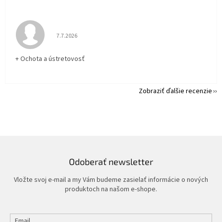
Hodnotenie obchodu je 5 z 5 hviezdičiek.
7.7.2026
+ Ochota a ústretovosť
Zobraziť ďalšie recenzie
Odoberať newsletter
Vložte svoj e-mail a my Vám budeme zasielať informácie o nových
produktoch na našom e-shope.
Email