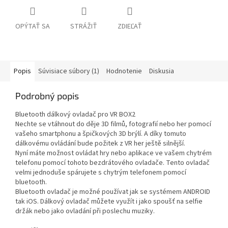
OPÝTAŤ SA
STRÁŽIŤ
ZDIEĽAŤ
Popis
Súvisiace súbory (1)
Hodnotenie
Diskusia
Podrobný popis
Bluetooth dálkový ovladač pro VR BOX2
Nechte se vtáhnout do děje 3D filmů, fotografií nebo her pomocí
vašeho smartphonu a špičkových 3D brýlí. A díky tomuto
dálkovému ovládání bude požitek z VR her ještě silnější.
Nyní máte možnost ovládat hry nebo aplikace ve vašem chytrém
telefonu pomocí tohoto bezdrátového ovladače. Tento ovladač
velmi jednoduše spárujete s chytrým telefonem pomocí
bluetooth.
Bluetooth ovladač je možné používat jak se systémem ANDROID
tak iOS. Dálkový ovladač můžete využít i jako spoušť na selfie
držák nebo jako ovladání při poslechu muziky.