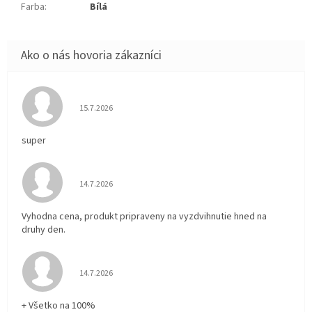
Farba
:
Bílá
Hodnotenie obchodu je 5 z 5 hviezdičiek.
15.7.2026
super
Hodnotenie obchodu je 5 z 5 hviezdičiek.
14.7.2026
Vyhodna cena, produkt pripraveny na vyzdvihnutie hned na
druhy den.
Hodnotenie obchodu je 5 z 5 hviezdičiek.
14.7.2026
+ Všetko na 100%