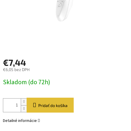
€7,44
€6,05 bez DPH
Jednotková
Skladom (do 72h)
cena:
Pridať do košíka
Detailné informácie