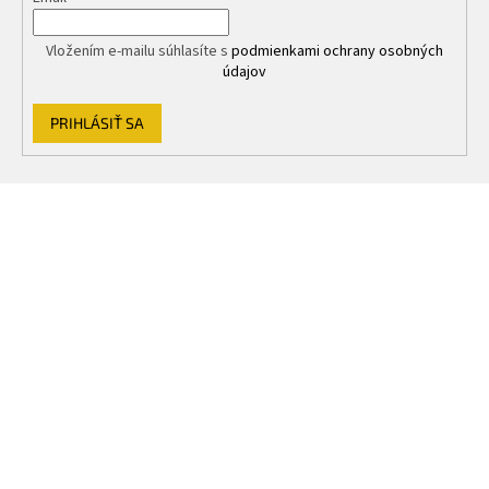
Vložením e-mailu súhlasíte s
podmienkami ochrany osobných
údajov
PRIHLÁSIŤ SA
Z
á
p
ä
t
i
e