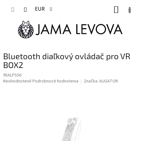
Prejsť
NÁKUP
na
EUR
obsah
KOŠÍK
Bluetooth diaľkový ovládač pro VR
BOX2
95ALPS56
Priemerné
Neohodnotené
Podrobnosti hodnotenia
Značka:
ALIGATOR
hodnotenie
produktu
je
0,0
z
5
hviezdičiek.