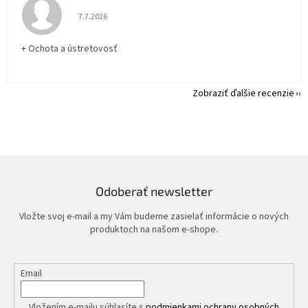
Hodnotenie obchodu je 5 z 5 hviezdičiek.
7.7.2026
+ Ochota a ústretovosť
Zobraziť ďalšie recenzie
Odoberať newsletter
Vložte svoj e-mail a my Vám budeme zasielať informácie o nových
produktoch na našom e-shope.
Email
Vložením e-mailu súhlasíte s
podmienkami ochrany osobných