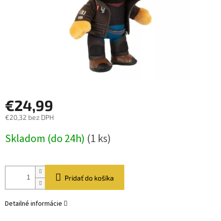
€24,99
€20,32 bez DPH
Jednotková
Skladom (do 24h)
(1 ks)
cena:
Pridať do košíka
Detailné informácie