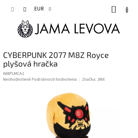
Prejsť
NÁKUP
na
EUR
obsah
KOŠÍK
CYBERPUNK 2077 M8Z Royce
plyšová hračka
668PLMCA2
Priemerné
Neohodnotené
Podrobnosti hodnotenia
Značka:
JINX
hodnotenie
produktu
je
0,0
z
5
hviezdičiek.