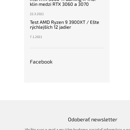
klin medzi RTX 3060 a 3070
22.3.2021
Test AMD Ryzen 9 3900XT / Ešte
rýchlejších 12 jadier
7.1.2021
Facebook
Odoberať newsletter
Vložte svoj e-mail a my Vám budeme zasielať informácie o 