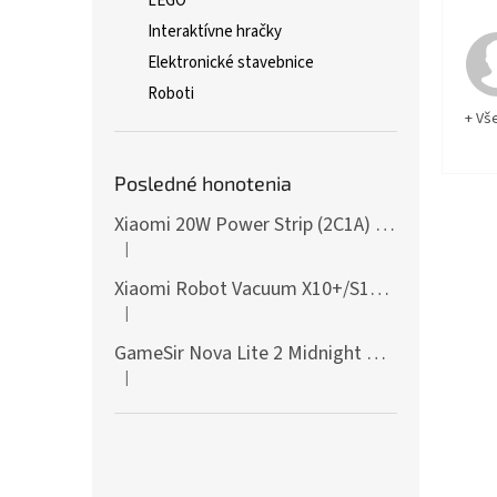
LEGO
Interaktívne hračky
Elektronické stavebnice
Roboti
+ Vš
Posledné honotenia
Xiaomi 20W Power Strip (2C1A) EU
|
Hodnotenie produktu je 5 z 5 hviezdičiek.
Xiaomi Robot Vacuum X10+/S10+/X10/X20+ Side Brush
|
Hodnotenie produktu je 5 z 5 hviezdičiek.
GameSir Nova Lite 2 Midnight Gray
|
Hodnotenie produktu je 5 z 5 hviezdičiek.