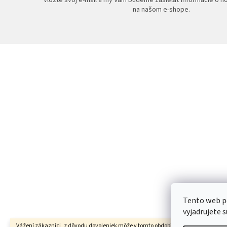
na našom e-shope.
Z
á
p
ä
t
i
e
Tento web p
vyjadrujete s
Vážení zákazníci, z dôvodu dovoleniek môže v tomto období dochádzať ku