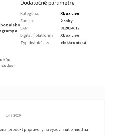
Dodatočné parametre
Kategória
:
Xbox Live
Záruka
:
2 roky
Xbox alebo
EAN
:
812014017
rogramy a
Digitální platforma
:
Xbox Live
Typ distribúcie
:
elektronická
ko kód
m-codes-
Hodnotenie obchodu je 5 z 5 hviezdičiek.
14.7.2026
ena, produkt pripraveny na vyzdvihnutie hned na
.