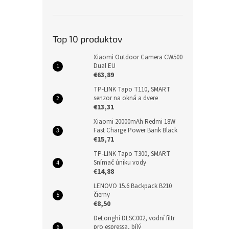
Top 10 produktov
Xiaomi Outdoor Camera CW500
Dual EU
€63,89
TP-LINK Tapo T110, SMART
senzor na okná a dvere
€13,31
Xiaomi 20000mAh Redmi 18W
Fast Charge Power Bank Black
€15,71
TP-LINK Tapo T300, SMART
Snímač úniku vody
€14,88
LENOVO 15.6 Backpack B210
čierny
€8,50
DeLonghi DLSC002, vodní filtr
pro espressa, bílý