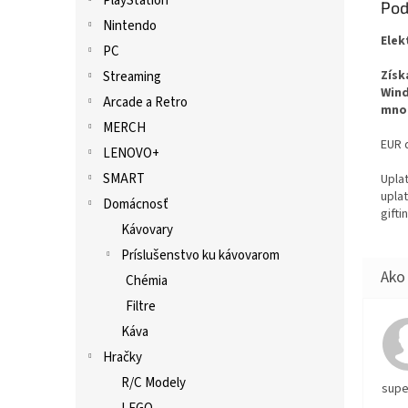
PlayStation
Pod
Nintendo
Elek
PC
Získ
Streaming
Wind
Arcade a Retro
množ
MERCH
EUR 
LENOVO+
SMART
Upla
upla
Domácnosť
gift
Kávovary
Príslušenstvo ku kávovarom
Chémia
Filtre
Káva
Hračky
R/C Modely
supe