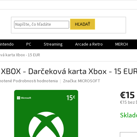
HĽADAŤ
intendo
PC
Streaming
Arcade a Retro
MERCH
vá karta Xbox - 15 EUR
 XBOX - Darčeková karta Xbox - 15 EU
né
notené
Podrobnosti hodnotenia
Značka:
MICROSOFT
nie
€15
u
€15 bez
Jednotk
Sklad
cena:
iek.