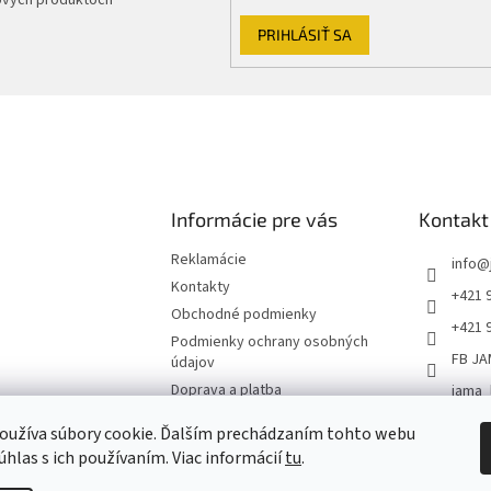
PRIHLÁSIŤ SA
Informácie pre vás
Kontakt
Reklamácie
info
@
Kontakty
+421 
Obchodné podmienky
+421 
Podmienky ochrany osobných
FB JA
údajov
Doprava a platba
jama_
Jama
oužíva súbory cookie. Ďalším prechádzaním tohto webu
+4219
úhlas s ich používaním. Viac informácií
tu
.