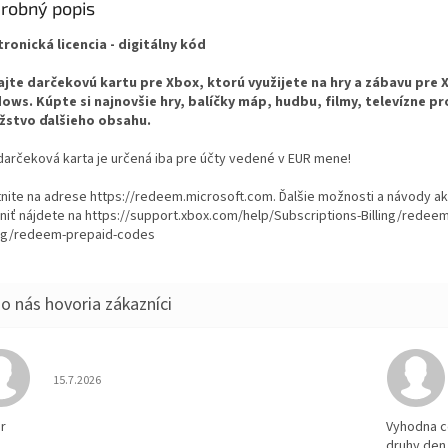
robný popis
tronická licencia - digitálny kód
ajte darčekovú kartu pre Xbox, ktorú využijete na hry a zábavu pre 
ows. Kúpte si najnovšie hry, balíčky máp, hudbu, filmy, televízne p
stvo ďalšieho obsahu.
darčeková karta je určená iba pre účty vedené v EUR mene!
tnite na adrese https://redeem.microsoft.com. Ďalšie možnosti a návody a
tniť nájdete na https://support.xbox.com/help/Subscriptions-Billing/redee
ing/redeem-prepaid-codes
Hodnotenie obchodu je 5 z 5 hviezdičiek.
15.7.2026
r
Vyhodna c
druhy den