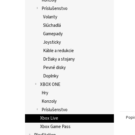
Konzoly
Príslušenstvo
Volanty
Slúchadlá
Gamepady
Joysticky
Káble a redukcie
Držiaky a stojany
Pevné disky
Doplnky
XBOX ONE
Hry
Konzoly
Príslušenstvo
Popi
Xbox Live
Xbox Game Pass