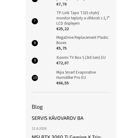
€7,70
TP-Link Tapo T315 chytrý
monitor teploty a vlhkosti s 2,7"
LCD displejem
€25,22
MegaDrive Replacement Plastic
Boxes
€5,75
Xiaomi TV Box S (3rd Gen) EU
€72,07
Mijia Smart Evaporative
Humidifier Pro EU
€66,55
Blog
SERVIS KÁVOVAROV BA
12.6.2026
MSI RTX 3060 Ti Gaming X Trio: