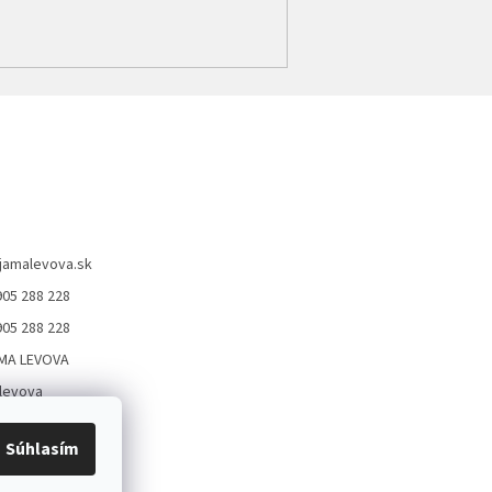
jamalevova.sk
905 288 228
905 288 228
MA LEVOVA
levova
Levova
Súhlasím
05288228