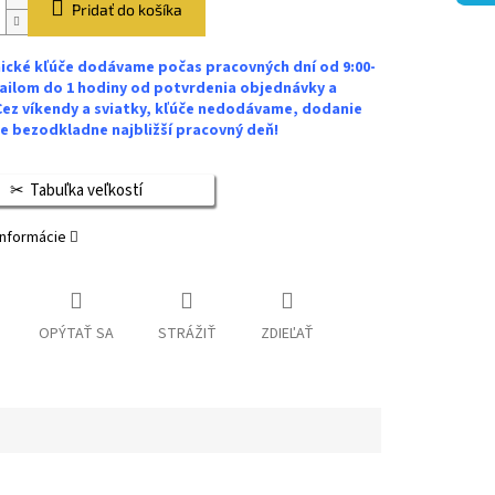
Pridať do košíka
ické kľúče dodávame počas pracovných dní od 9:00-
ailom do 1 hodiny od potvrdenia objednávky a
Cez víkendy a sviatky, kľúče nedodávame, dodanie
 bezodkladne najbližší pracovný deň!
Tabuľka veľkostí
informácie
OPÝTAŤ SA
STRÁŽIŤ
ZDIEĽAŤ