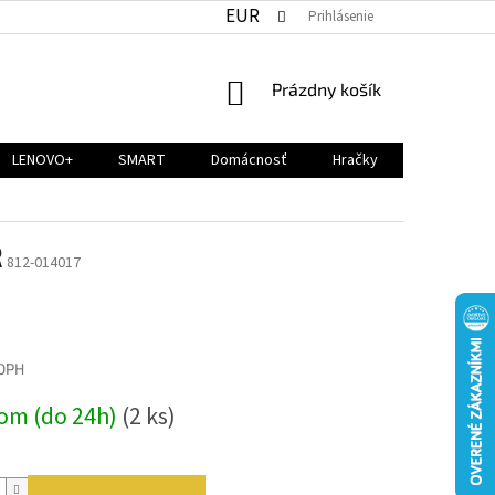
EUR
Prihlásenie
NÁKUPNÝ
Prázdny košík
KOŠÍK
LENOVO+
SMART
Domácnosť
Hračky
R
812-014017
 DPH
ová
om (do 24h)
(2 ks)