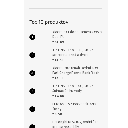
Top 10 produktov
Xiaomi Outdoor Camera CW500
Dual EU
€63,89
TP-LINK Tapo T110, SMART
senzor na okná a dvere
€13,31
Xiaomi 20000mAh Redmi 18W
Fast Charge Power Bank Black
€15,71
TP-LINK Tapo T300, SMART
Snímač úniku vody
€14,88
LENOVO 15.6 Backpack B210
čierny
€8,50
DeLonghi DLSC002, vodní filtr
pro espressa, bílý