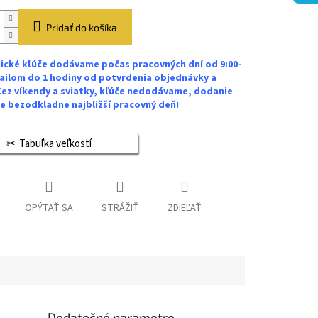
Pridať do košíka
ické kľúče dodávame počas pracovných dní od 9:00-
ailom do 1 hodiny od potvrdenia objednávky a
Cez víkendy a sviatky, kľúče nedodávame, dodanie
 bezodkladne najbližší pracovný deň!
Tabuľka veľkostí
OPÝTAŤ SA
STRÁŽIŤ
ZDIEĽAŤ
Dodatočné parametre