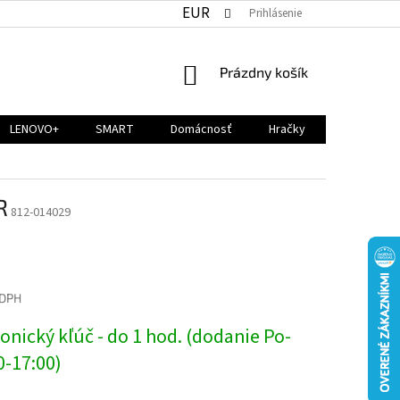
EUR
Prihlásenie
NÁKUPNÝ
Prázdny košík
KOŠÍK
LENOVO+
SMART
Domácnosť
Hračky
R
812-014029
 DPH
ová
onický kľúč - do 1 hod. (dodanie Po-
0-17:00)