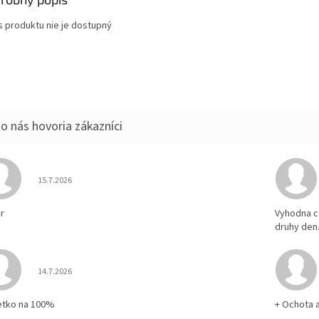
s produktu nie je dostupný
Hodnotenie obchodu je 5 z 5 hviezdičiek.
15.7.2026
r
Vyhodna c
druhy den
Hodnotenie obchodu je 5 z 5 hviezdičiek.
14.7.2026
etko na 100%
+ Ochota 