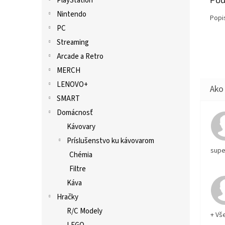
PlayStation
Nintendo
Popi
PC
Streaming
Arcade a Retro
MERCH
LENOVO+
SMART
Domácnosť
Kávovary
Príslušenstvo ku kávovarom
supe
Chémia
Filtre
Káva
Hračky
R/C Modely
+ Vš