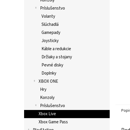
Konzoly
Príslušenstvo
Volanty
Slúchadlá
Gamepady
Joysticky
Káble a redukcie
Držiaky a stojany
Pevné disky
Doplnky
XBOX ONE
Hry
Konzoly
Príslušenstvo
Popi
Xbox Live
Xbox Game Pass
Pod