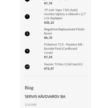
€7,70
TP-Link Tapo T315 chytrý
monitor teploty a vlhkosti s 2,7"
LCD displejem
€25,22
MegaDrive Replacement Plastic
Boxes
€5,75
Pokemon TCG - Paradox Rift -
Booster Pack (Cardboard
Cover)
€7,19
Xiaomi TV Box S (3rd Gen) EU
€72,07
Blog
SERVIS KÁVOVAROV BA
12.6.2026