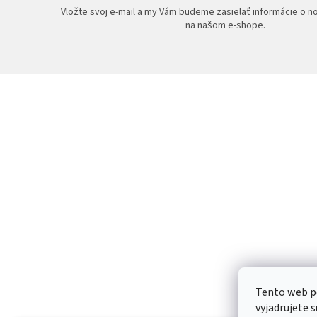
Vložte svoj e-mail a my Vám budeme zasielať informácie o 
na našom e-shope.
Z
á
p
ä
t
i
e
Tento web p
vyjadrujete s