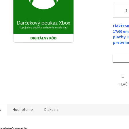
Elektron
17:00 em
platby. 
prebehne
TLAČ
s
Hodnotenie
Diskusia
robný popis