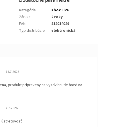
Kategória
:
Xbox Live
Záruka
:
2 roky
EAN
:
812014029
Typ distribúcie
:
elektronická
Hodnotenie obchodu je 5 z 5 hviezdičiek.
14.7.2026
ena, produkt pripraveny na vyzdvihnutie hned na
.
Hodnotenie obchodu je 5 z 5 hviezdičiek.
7.7.2026
a ústretovosť