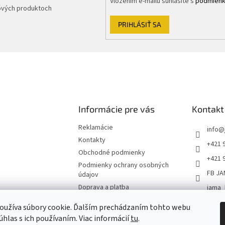
Vložením e-mailu súhlasíte s
podmienk
nových produktoch
PRIHLÁSIŤ SA
Informácie pre vás
Kontakt
Reklamácie
info
@
Kontakty
+421 
Obchodné podmienky
+421 
Podmienky ochrany osobných
FB JA
údajov
Doprava a platba
jama_
Jama
oužíva súbory cookie. Ďalším prechádzaním tohto webu
+4219
úhlas s ich používaním. Viac informácií
tu
.