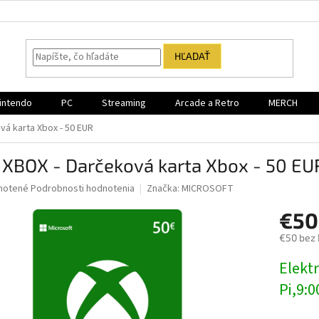
HĽADAŤ
intendo
PC
Streaming
Arcade a Retro
MERCH
vá karta Xbox - 50 EUR
 XBOX - Darčeková karta Xbox - 50 EU
né
notené
Podrobnosti hodnotenia
Značka:
MICROSOFT
nie
€50
u
€50 bez
Jednotk
Elektr
cena:
iek.
Pi,9:0