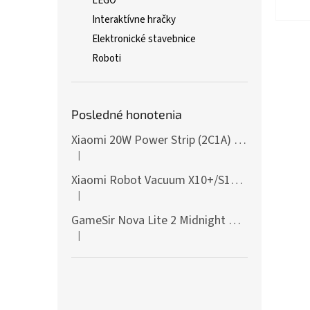
LEGO
Interaktívne hračky
Elektronické stavebnice
Roboti
Posledné honotenia
Xiaomi 20W Power Strip (2C1A) EU
|
Hodnotenie produktu je 5 z 5 hviezdičiek.
Xiaomi Robot Vacuum X10+/S10+/X10/X20+ Side Brush
|
Hodnotenie produktu je 5 z 5 hviezdičiek.
GameSir Nova Lite 2 Midnight Gray
|
Hodnotenie produktu je 5 z 5 hviezdičiek.