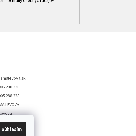
ami ochrany osobných údajov
jamalevova.sk
905 288 228
905 288 228
MA LEVOVA
levova
Levova
Súhlasím
05288228