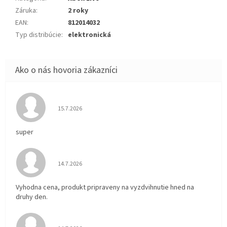
Záruka
:
2 roky
EAN
:
812014032
Typ distribúcie
:
elektronická
Hodnotenie obchodu je 5 z 5 hviezdičiek.
15.7.2026
super
Hodnotenie obchodu je 5 z 5 hviezdičiek.
14.7.2026
Vyhodna cena, produkt pripraveny na vyzdvihnutie hned na
druhy den.
Hodnotenie obchodu je 5 z 5 hviezdičiek.