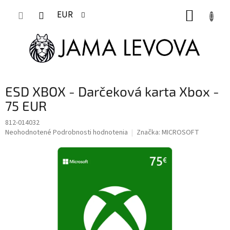
Prejsť
NÁKUP
na
EUR
obsah
KOŠÍK
ESD XBOX - Darčeková karta Xbox -
75 EUR
812-014032
Priemerné
Neohodnotené
Podrobnosti hodnotenia
Značka:
MICROSOFT
hodnotenie
produktu
je
0,0
z
5
hviezdičiek.