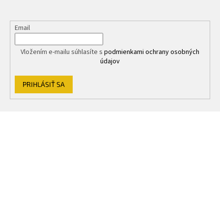
Email
Vložením e-mailu súhlasíte s
podmienkami ochrany osobných
údajov
PRIHLÁSIŤ SA
Z
á
p
ä
t
i
e