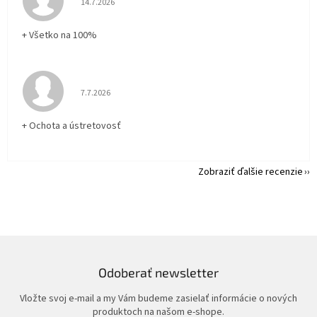
14.7.2026
+ Všetko na 100%
Hodnotenie obchodu je 5 z 5 hviezdičiek.
7.7.2026
+ Ochota a ústretovosť
Zobraziť ďalšie recenzie
Odoberať newsletter
Vložte svoj e-mail a my Vám budeme zasielať informácie o nových
produktoch na našom e-shope.