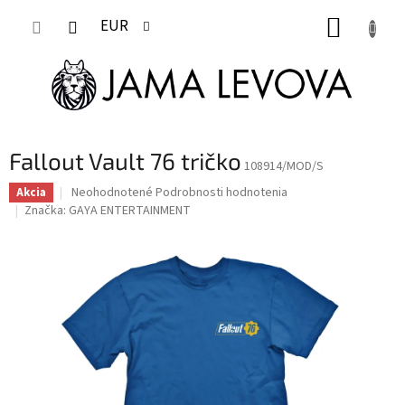
Prejsť
NÁKUP
na
EUR
obsah
KOŠÍK
Fallout Vault 76 tričko
108914/MOD/S
Priemerné
Neohodnotené
Podrobnosti hodnotenia
Akcia
hodnotenie
Značka:
GAYA ENTERTAINMENT
produktu
je
0,0
z
5
hviezdičiek.