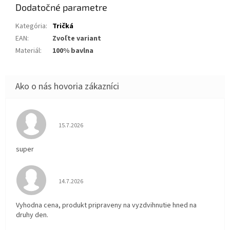
Dodatočné parametre
Kategória
:
Tričká
EAN
:
Zvoľte variant
Materiál
:
100% bavlna
Hodnotenie obchodu je 5 z 5 hviezdičiek.
15.7.2026
super
Hodnotenie obchodu je 5 z 5 hviezdičiek.
14.7.2026
Vyhodna cena, produkt pripraveny na vyzdvihnutie hned na
druhy den.