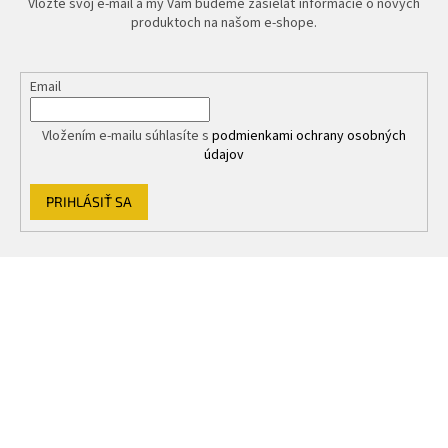
Vložte svoj e-mail a my Vám budeme zasielať informácie o nových
produktoch na našom e-shope.
Email
Vložením e-mailu súhlasíte s
podmienkami ochrany osobných
údajov
PRIHLÁSIŤ SA
Z
á
p
ä
t
i
e