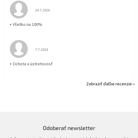
Hodnotenie obchodu je 5 z 5 hviezdičiek.
14.7.2026
+ Všetko na 100%
Hodnotenie obchodu je 5 z 5 hviezdičiek.
7.7.2026
+ Ochota a ústretovosť
Zobraziť ďalšie recenzie
Odoberať newsletter