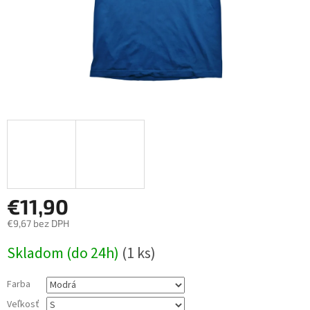
€11,90
€9,67 bez DPH
Jednotková
Skladom (do 24h)
(1 ks)
cena:
Farba
Veľkosť