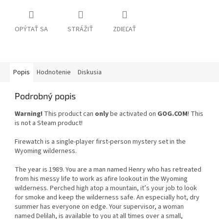
OPÝTAŤ SA
STRÁŽIŤ
ZDIEĽAŤ
Popis
Hodnotenie
Diskusia
Podrobný popis
Warning!
This product can
only
be activated on
GOG.COM
! This
is not a Steam product!
Firewatch is a single-player first-person mystery set in the
Wyoming wilderness.
The year is 1989. You are a man named Henry who has retreated
from his messy life to work as afire lookout in the Wyoming
wilderness. Perched high atop a mountain, it’s your job to look
for smoke and keep the wilderness safe. An especially hot, dry
summer has everyone on edge. Your supervisor, a woman
named Delilah, is available to you at all times over a small,