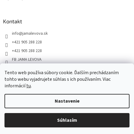
Kontakt
info
@
jamalevova.sk
+421 905 288 228
+421 905 288 228
FB JAMA LEVOVA
jama_levova
Tento web používa súbory cookie. Ďalším prechádzaním
JamaLevova
tohto webu vyjadrujete súhlas s ich používaním. Viac
+421905288228
informácií
tu
.
Nastavenie
Vážení zákazníci, z dôvodu dovoleniek môže v tomto období
dochádzať ku predĺženiu dodacích lehôt. Od 30.7. do 10.8. bude
pozastavený aj osobný odber na našom výdajnom mieste. Ďakujeme
Súhlasím
Copyright 2026
JAMA LEVOVA
. Všetky práva vyhradené.
za pochopenie.