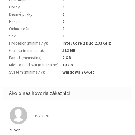
Diskriminácia
:
0
Drogy
:
0
Desivé prvky
:
0
Hazard
:
0
Online režim
:
0
Sex
:
0
Procesor (minimálny)
:
Intel Core 2 Duo 2.33 GHz
Grafika (minimálna)
:
512 MB
Pamäť (minimálna)
:
2 GB
Miesto na disku (minimálne)
:
10 GB
Systém (minimálny)
:
Windows 7 64Bit
Hodnotenie obchodu je 5 z 5 hviezdičiek.
15.7.2026
super