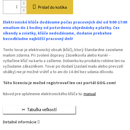
Pridať do košíka
Elektronické kľúče dodávame počas pracovných dní od 9:00-17:00
emailom do 1 hodiny od potvrdenia objednávky a platby. Cez
víkendy a sviatky, kľúče nedodávame, dodanie prebehne
bezodkladne najbližší pracovný deň!
Tento tovar je elektronický obsah (kľúč), ktorý štandardne zasielame
mailom zdarma. Pri zvolení dopravy Zásielkovňa alebo Kuriér -
vytlačíme kľúč na kartu a zašleme. Dobierku ku produktu robíme len na
vyžiadanie zákazníkom. Tovar po dodaní (zaslaní mailu alebo prevzatí
obálky) nie je možné vrátiť a to ani do 14 dní bez udania dôvodu.
Túto licenciu je možné registrovať len cez portál GOG.com!
Návod pre uplatnenie elektronického kľúča tu:
manual
Tabuľka veľkostí
Detailné informácie