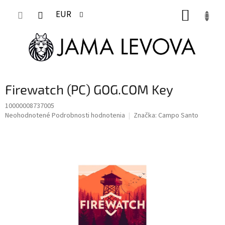
Prejsť
NÁKUP
na
EUR
obsah
KOŠÍK
Firewatch (PC) GOG.COM Key
10000008737005
Priemerné
Neohodnotené
Podrobnosti hodnotenia
Značka:
Campo Santo
hodnotenie
produktu
je
0,0
z
5
hviezdičiek.