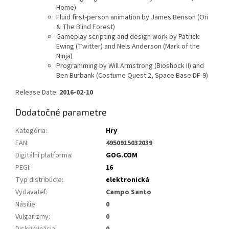
Home)
Fluid first-person animation by James Benson (Ori
& The Blind Forest)
Gameplay scripting and design work by Patrick
Ewing (Twitter) and Nels Anderson (Mark of the
Ninja)
Programming by Will Armstrong (Bioshock II) and
Ben Burbank (Costume Quest 2, Space Base DF-9)
Release Date:
2016-02-10
Dodatočné parametre
Kategória
:
Hry
EAN
:
4950915032039
Digitální platforma
:
GOG.COM
PEGI
:
16
Typ distribúcie
:
elektronická
Vydavateľ
:
Campo Santo
Násilie
:
0
Vulgarizmy
:
0