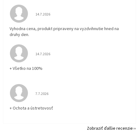
Hodnotenie obchodu je 5 z 5 hviezdičiek.
14.7.2026
Vyhodna cena, produkt pripraveny na vyzdvihnutie hned na
druhy den.
Hodnotenie obchodu je 5 z 5 hviezdičiek.
14.7.2026
+ Všetko na 100%
Hodnotenie obchodu je 5 z 5 hviezdičiek.
7.7.2026
+ Ochota a ústretovosť
Zobraziť ďalšie recenzie