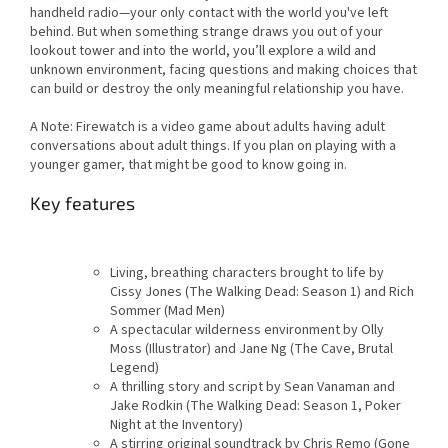
handheld radio—your only contact with the world you've left
behind. But when something strange draws you out of your
lookout tower and into the world, you’ll explore a wild and
unknown environment, facing questions and making choices that
can build or destroy the only meaningful relationship you have.
A Note: Firewatch is a video game about adults having adult
conversations about adult things. If you plan on playing with a
younger gamer, that might be good to know going in.
Key features
Living, breathing characters brought to life by
Cissy Jones (The Walking Dead: Season 1) and Rich
Sommer (Mad Men)
A spectacular wilderness environment by Olly
Moss (Illustrator) and Jane Ng (The Cave, Brutal
Legend)
A thrilling story and script by Sean Vanaman and
Jake Rodkin (The Walking Dead: Season 1, Poker
Night at the Inventory)
A stirring original soundtrack by Chris Remo (Gone