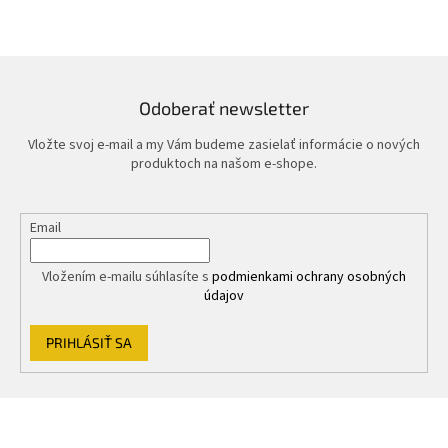
Odoberať newsletter
Vložte svoj e-mail a my Vám budeme zasielať informácie o nových
produktoch na našom e-shope.
Email
Vložením e-mailu súhlasíte s
podmienkami ochrany osobných
údajov
PRIHLÁSIŤ SA
Z
á