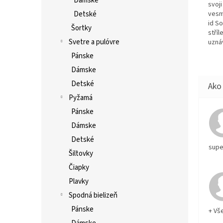
Dámske
svoji
Detské
vesm
id So
Šortky
stří
Svetre a pulóvre
uzná
Pánske
Dámske
Detské
Pyžamá
Pánske
Dámske
Detské
supe
Šiltovky
Čiapky
Plavky
Spodná bielizeň
Pánske
+ Vš