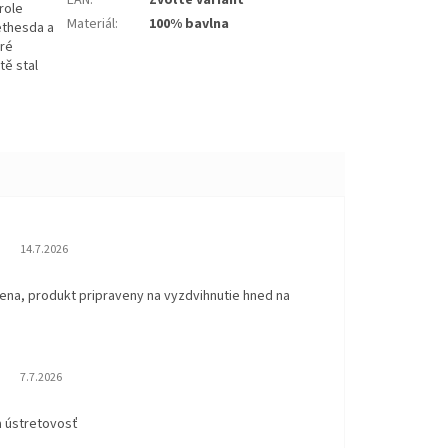
EAN
:
Zvoľte variant
role
Materiál
:
100% bavlna
ethesda a
aré
tě stal
Hodnotenie obchodu je 5 z 5 hviezdičiek.
14.7.2026
ena, produkt pripraveny na vyzdvihnutie hned na
.
Hodnotenie obchodu je 5 z 5 hviezdičiek.
7.7.2026
a ústretovosť