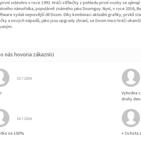
 první videohru v roce 1993. Hráči střílečky z pohledu první osoby se ujímají 
írného námořníka, populárně známého jako Doomguy. Nyní, v roce 2016, B
ftware vydali nejnovější díl Doom. Díky kombinaci aktuální grafiky, prvků st
lečky a nových nápadů, jako jsou upgrady zbraní, se Doom mezi hráči okamži
vaným.
Hodnotenie obchodu je 5 z 5 hviezdičiek.
15.7.2026
r
Vyhodna c
druhy den
Hodnotenie obchodu je 5 z 5 hviezdičiek.
14.7.2026
etko na 100%
+ Ochota 