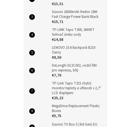
€13,31
Xiaomi 20000mAh Redmi 18W
Fast Charge Power Bank Black
€15,71
TP-LINK Tapo T300, SMART
Snímač úniku vody
€14,88
LENOVO 15.6 Backpack B210
čierny
€8,50
DeLonghi DLSC002, vodní filtr
pro espressa, bílý
€7,70
TP-Link Tapo T315 chytrý
monitor teploty a vlhkosti s 2,7"
LCD displejem
€25,22
MegaDrive Replacement Plastic
Boxes
€5,75
Xiaomi TV Box S (3rd Gen) EU