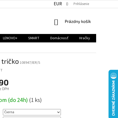
EUR
Prihlásenie
NÁKUPNÝ
Prázdny košík
KOŠÍK
LENOVO+
SMART
Domácnosť
Hračky
tričko
108947/IER/S
NT
,90
z DPH
ová
om (do 24h)
(1 ks)