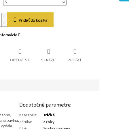
Pridať do košíka
informácie
OPÝTAŤ SA
STRÁŽIŤ
ZDIEĽAŤ
Dodatočné parametre
 osoby,
Kategória
:
Tričká
aná bavlna,
Záruka
:
2 roky
m vydala