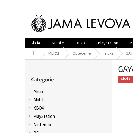
Prejsť
na
obsah
Akcia
Mobile
XBOX
PlayStation
N
Domov
MERCH
Oblečenie
Tričká
GAY
B
GAY
o
Preskočiť
č
Kategórie
kategórie
Akcia
n
ý
Akcia
p
Mobile
a
n
XBOX
e
PlayStation
l
Nintendo