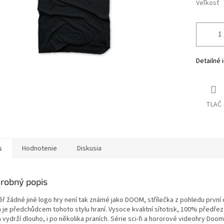
Veľkosť
Detailné 
TLAČ
s
Hodnotenie
Diskusia
robný popis
ř žádné jiné logo hry není tak známé jako DOOM, střílečka z pohledu první
á je předchůdcem tohoto stylu hraní. Vysoce kvalitní sítotisk, 100% předřez
 vydrží dlouho, i po několika praních. Série sci-fi a hororové videohry Doo