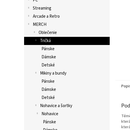
PC
Streaming
Arcade a Retro
MERCH
Oblečenie
Tričká
Pánske
Dámske
Detské
Mikiny a bundy
Pánske
Popi
Dámske
Detské
Pod
Nohavice a šortky
Nohavice
Témě
kter
Pánske
která