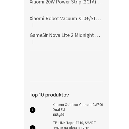
Xiaomi 20W Power Strip (2C1A) EU
|
Hodnotenie produktu je 5 z 5 hviezdičiek.
Xiaomi Robot Vacuum X10+/S10+/X10/X20+ Side Brush
|
Hodnotenie produktu je 5 z 5 hviezdičiek.
GameSir Nova Lite 2 Midnight Gray
|
Hodnotenie produktu je 5 z 5 hviezdičiek.
Top 10 produktov
Xiaomi Outdoor Camera CW500
Dual EU
€63,89
TP-LINK Tapo T110, SMART
senzor na okná a dvere