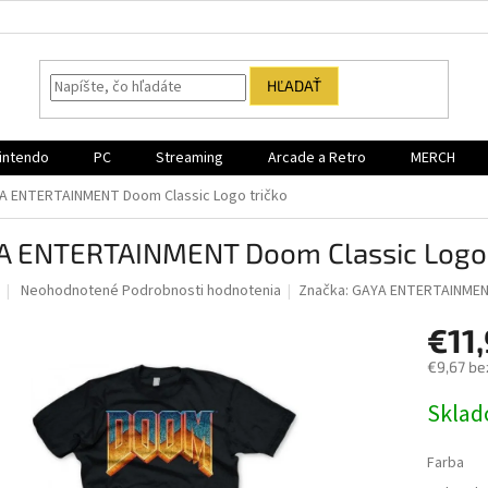
HĽADAŤ
intendo
PC
Streaming
Arcade a Retro
MERCH
A ENTERTAINMENT Doom Classic Logo tričko
A ENTERTAINMENT Doom Classic Logo 
Priemerné
Neohodnotené
Podrobnosti hodnotenia
Značka:
GAYA ENTERTAINME
hodnotenie
produktu
€11
je
€9,67 be
0,0
z
Jednotk
Sklad
5
cena:
hviezdičiek.
Farba