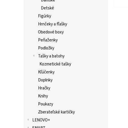
Dámske
Detské
Figúrky
Hrnčeky a fľašky
Obedové boxy
Peňaženky
Podložky
Tašky a batohy
Kozmetické tašky
Kľúčenky
Doplnky
Hračky
Knihy
Poukazy
Zberateľské kartičky
LENOVO+