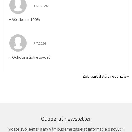
Hodnotenie obchodu je 5 z 5 hviezdičiek.
14.7.2026
+ Všetko na 100%
Hodnotenie obchodu je 5 z 5 hviezdičiek.
7.7.2026
+ Ochota a ústretovosť
Zobraziť ďalšie recenzie
Odoberať newsletter
Vložte svoj e-mail a my Vám budeme zasielať informácie o nových