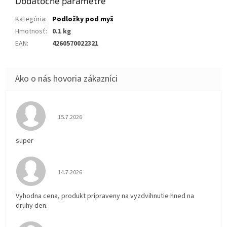
Dodatočné parametre
Kategória
:
Podložky pod myš
Hmotnosť
:
0.1 kg
EAN
:
4260570022321
Hodnotenie obchodu je 5 z 5 hviezdičiek.
15.7.2026
super
Hodnotenie obchodu je 5 z 5 hviezdičiek.
14.7.2026
Vyhodna cena, produkt pripraveny na vyzdvihnutie hned na
druhy den.