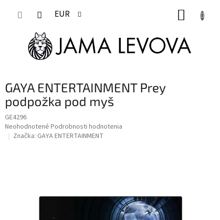
Prejsť
NÁKUP
na
EUR
obsah
KOŠÍK
GAYA ENTERTAINMENT Prey
podpožka pod myš
GE4296
Priemerné
Neohodnotené
Podrobnosti hodnotenia
hodnotenie
Značka:
GAYA ENTERTAINMENT
produktu
je
0,0
z
5
hviezdičiek.