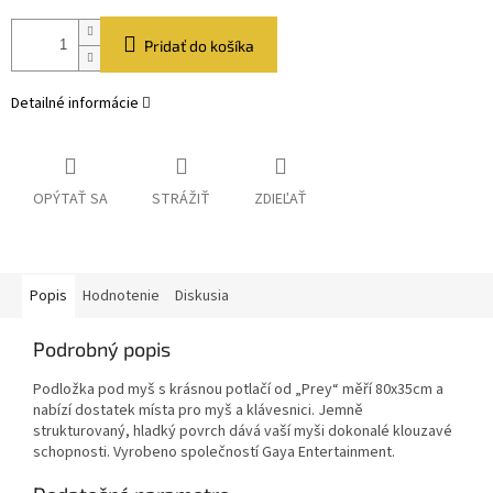
Pridať do košíka
Detailné informácie
OPÝTAŤ SA
STRÁŽIŤ
ZDIEĽAŤ
Popis
Hodnotenie
Diskusia
Podrobný popis
Podložka pod myš s krásnou potlačí od „Prey“ měří 80x35cm a
nabízí dostatek místa pro myš a klávesnici. Jemně
strukturovaný, hladký povrch dává vaší myši dokonalé klouzavé
schopnosti. Vyrobeno společností Gaya Entertainment.