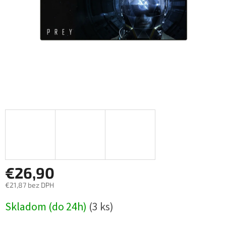
€26,90
€21,87 bez DPH
Jednotková
Skladom (do 24h)
(3 ks)
cena: