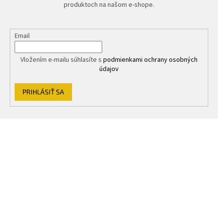
produktoch na našom e-shope.
Email
Vložením e-mailu súhlasíte s
podmienkami ochrany osobných
údajov
PRIHLÁSIŤ SA
Z
á
p
ä
t
i
e