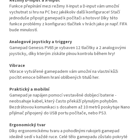
Režimy D-input a X-input
Funkce přepínání mezi režimy X-Input a D-input vám umožní
vychutnat si hru na PC bez jakékoliv další konfigurace! Stačí
jednoduše připojit gamepad k počítači a hotovo! Díky této
funkce problémy z konfiguraci tlačítek v hrách jako je např. FIFA
bude minulostí.
Analogové joysticky a triggery
Gamepad Genesis PV65 je vybaven 12 tlačítky a 2 analogovými
joysticky, díky kterým získáte plnou kontrolu během hry!
Vibrace
Vibrace vytvářené gamepadem vám umožní na vlastní kůži
pocítit emoce během hraní oblíbených titulů her.
Praktický a mobilní
Gamepad je napájen pomocí vestavěné dobíjecí baterie -
neobsahuje kabel, který často překáží plynulým pohybům.
Bezdrátovou komunikaci s dosahem až 10 metrů poskytuje Nano
přijímač připojený do USB portu počítače, nebo PS3.
Ergonomický tvar
Díky ergonomickému tvaru a pohodlnými rukojeti gamepad
ideálně sedí v každé ruce. Celé tělo gamepadu zůstalo pokryté