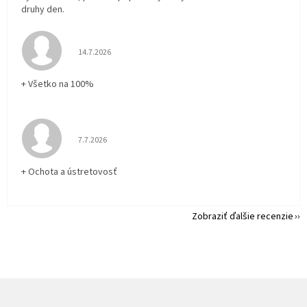
druhy den.
Hodnotenie obchodu je 5 z 5 hviezdičiek.
14.7.2026
+ Všetko na 100%
Hodnotenie obchodu je 5 z 5 hviezdičiek.
7.7.2026
+ Ochota a ústretovosť
Zobraziť ďalšie recenzie