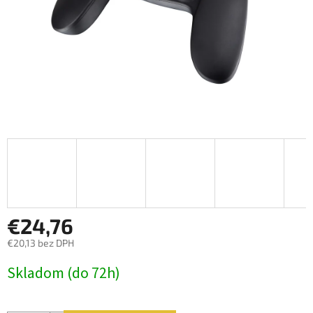
€24,76
€20,13 bez DPH
Jednotková
Skladom (do 72h)
cena: