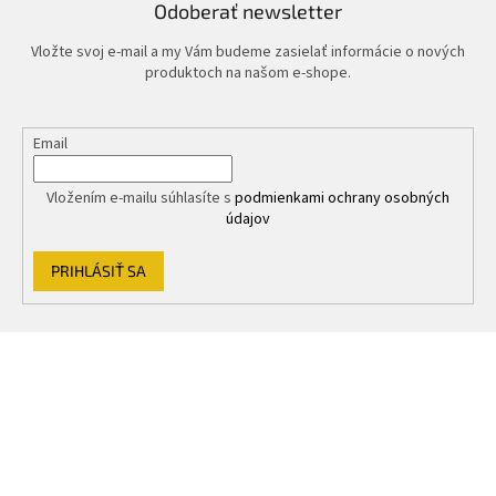
Odoberať newsletter
Vložte svoj e-mail a my Vám budeme zasielať informácie o nových
produktoch na našom e-shope.
Email
Vložením e-mailu súhlasíte s
podmienkami ochrany osobných
údajov
PRIHLÁSIŤ SA
Z
á
p
ä
t
i
e