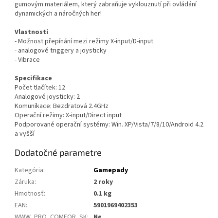
gumovým materiálem, který zabraňuje vyklouznutí při ovládání
dynamických a náročných her!
Vlastnosti
- Možnost přepínání mezi režimy X-input/D-input
- analogové triggery a joysticky
- Vibrace
Specifikace
Počet tlačítek: 12
Analogové joysticky: 2
Komunikace: Bezdratová 2.4GHz
Operační režimy: X-input/Direct input
Podporované operační systémy: Win. XP/Vista/7/8/10/Android 4.2
a vyšší
Dodatočné parametre
Kategória
:
Gamepady
Záruka
:
2 roky
Hmotnosť
:
0.1 kg
EAN
:
5901969402353
WWW_PRO_COMFOR_SK
:
Ne