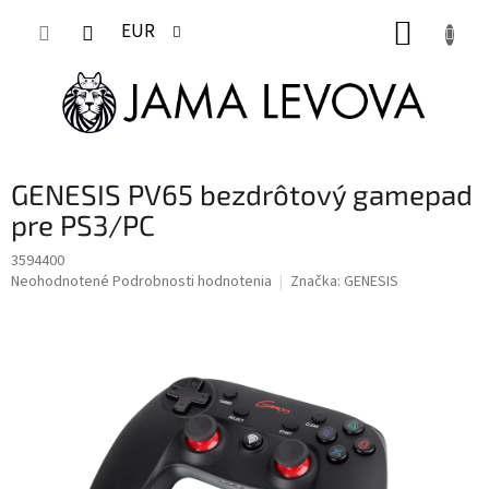
Prejsť
NÁKUP
na
EUR
obsah
KOŠÍK
GENESIS PV65 bezdrôtový gamepad
pre PS3/PC
3594400
Priemerné
Neohodnotené
Podrobnosti hodnotenia
Značka:
GENESIS
hodnotenie
produktu
je
0,0
z
5
hviezdičiek.