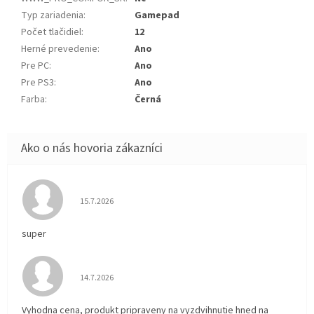
Typ zariadenia
:
Gamepad
Počet tlačidiel
:
12
Herné prevedenie
:
Ano
Pre PC
:
Ano
Pre PS3
:
Ano
Farba
:
Černá
Hodnotenie obchodu je 5 z 5 hviezdičiek.
15.7.2026
super
Hodnotenie obchodu je 5 z 5 hviezdičiek.
14.7.2026
Vyhodna cena, produkt pripraveny na vyzdvihnutie hned na