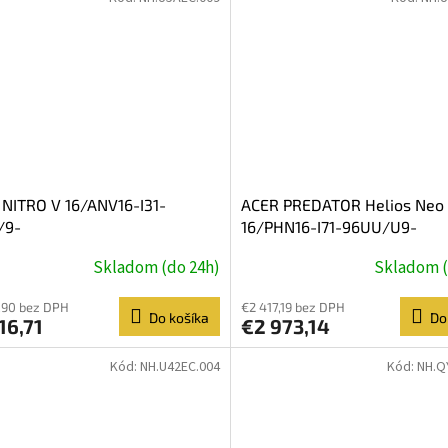
NITRO V 16/ANV16-I31-
ACER PREDATOR Helios Neo
/9-
16/PHN16-I71-96UU/U9-
/16''/WUXGA/16GB/1TB/RTX
290HXPLUS/16''/2560x1600
Skladom (do 24h)
Skladom (
/W11H/Black/2R
5070Ti/W11H/Black
,90 bez DPH
€2 417,19 bez DPH
Do košíka
Do
16,71
€2 973,14
Kód:
NH.U42EC.004
Kód:
NH.Q