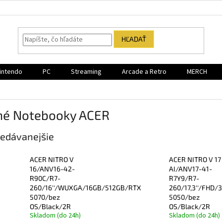
HĽADAŤ
intendo
PC
Streaming
Arcade a Retro
MERCH
né Notebooky ACER
edávanejšie
ACER NITRO V
ACER NITRO V 17
16/ANV16-42-
AI/ANV17-41-
R90C/R7-
R7Y9/R7-
260/16''/WUXGA/16GB/512GB/RTX
260/17,3''/FHD
5070/bez
5050/bez
OS/Black/2R
OS/Black/2R
Skladom (do 24h)
Skladom (do 24h)