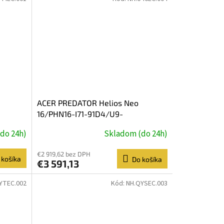
ACER PREDATOR Helios Neo
16/PHN16-I71-91D4/U9-
/32GB/1TB/RTX
290HXPLUS/16''/2560x1600/32GB/1TB/RTX
do 24h)
Skladom (do 24h)
5080/W11H/Black/2
€2 919,62 bez DPH
 košíka
Do košíka
€3 591,13
YTEC.002
Kód:
NH.QYSEC.003