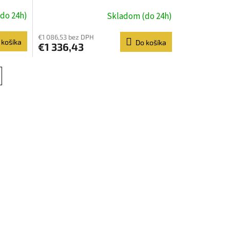
B/RTX
210H/15,6''/FHD/16GB/512GB/RTX
do 24h)
Skladom (do 24h)
5050/Linux/Black/2R
€1 086,53 bez DPH
 košíka
Do košíka
€1 336,43