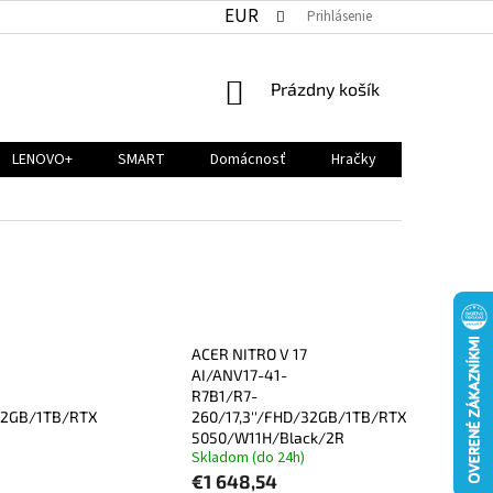
EUR
Prihlásenie
NÁKUPNÝ
Prázdny košík
KOŠÍK
LENOVO+
SMART
Domácnosť
Hračky
ACER NITRO V 17
AI/ANV17-41-
R7B1/R7-
/32GB/1TB/RTX
260/17,3''/FHD/32GB/1TB/RTX
5050/W11H/Black/2R
Skladom (do 24h)
€1 648,54