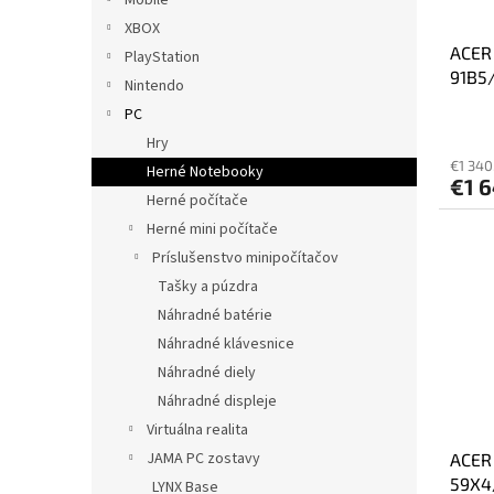
XBOX
ACER
PlayStation
91B5
Nintendo
270H/
PC
int/
Hry
€1 340
Herné Notebooky
€1 
Herné počítače
Herné mini počítače
Príslušenstvo minipočítačov
Tašky a púzdra
Náhradné batérie
Náhradné klávesnice
Náhradné diely
Náhradné displeje
Virtuálna realita
JAMA PC zostavy
ACER
59X4
LYNX Base