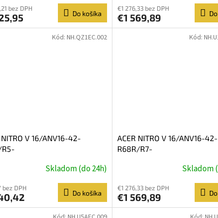
,21 bez DPH
€1 276,33 bez DPH
Do košíka
Do
25,95
€1 569,89
Kód:
NH.QZ1EC.002
Kód:
NH.U
 NITRO V 16/ANV16-42-
ACER NITRO V 16/ANV16-42-
/R5-
R68R/R7-
16''/WUXGA/16GB/512GB/RTX
260/16''/WUXGA/16GB/512
Skladom (do 24h)
Skladom (
/W11H/Black/2R
5060/bez OS/Black/2R
7 bez DPH
€1 276,33 bez DPH
Do košíka
Do
140,42
€1 569,89
Kód:
NH.U5AEC.009
Kód:
NH.U