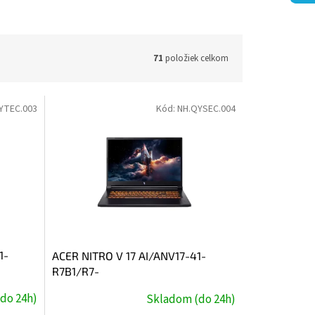
71
položiek celkom
YTEC.003
Kód:
NH.QYSEC.004
1-
ACER NITRO V 17 AI/ANV17-41-
R7B1/R7-
TX
260/17,3''/FHD/32GB/1TB/RTX
do 24h)
Skladom (do 24h)
5050/W11H/Black/2R