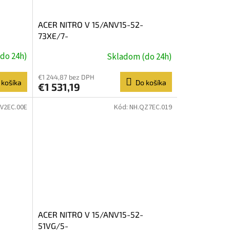
ACER NITRO V 15/ANV15-52-
73XE/7-
GB/RTX
240H/15,6''/FHD/16GB/512GB/RTX
do 24h)
Skladom (do 24h)
5060/Linux/Black/2R
€1 244,87 bez DPH
 košíka
Do košíka
€1 531,19
V2EC.00E
Kód:
NH.QZ7EC.019
ACER NITRO V 15/ANV15-52-
51VG/5-