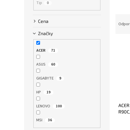
Tip
0
R
Cena
a
Odpor
d
Značky
e
V
n
ý
i
ACER
71
p
e
i
p
ASUS
60
s
r
p
o
GIGABYTE
9
r
d
o
u
HP
19
d
k
u
t
ACER
k
o
LENOVO
100
R90C
t
v
260/
o
MSI
36
5070
v