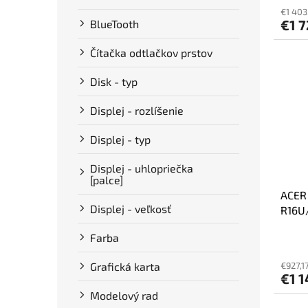
€1 403
€1 7
BlueTooth
Čítačka odtlačkov prstov
Disk - typ
Displej - rozlíšenie
Displej - typ
Displej - uhlopriečka
[palce]
ACER
Displej - veľkosť
R16U
240/
Farba
3050
Grafická karta
€927,1
€1 
Modelový rad