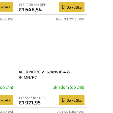
€1 340,28 bez DPH
 košíka
Do košíka
€1 648,54
1GEC.00E
Kód:
NH.QYYEC.007
ACER NITRO V 16/ANV16-42-
R4MN/R7-
GB/RTX
260/16''/WUXGA/16GB/1TB/RTX
do 24h)
Skladom (do 24h)
5070/W11H/Black/2R
€1 562,56 bez DPH
 košíka
Do košíka
€1 921,95
44EC.001
Kód:
NH.U46EC.004