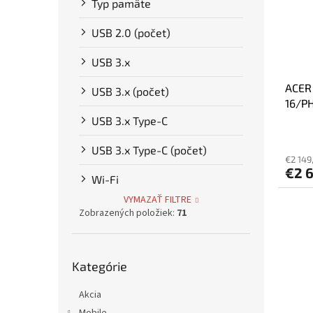
Typ pamäte
USB 2.0 (počet)
USB 3.x
ACER
USB 3.x (počet)
16/P
290H
USB 3.x Type-C
5070
USB 3.x Type-C (počet)
€2 149
€2 
Wi-Fi
VYMAZAŤ FILTRE
Zobrazených položiek:
71
Preskočiť
Kategórie
kategórie
Akcia
Mobile