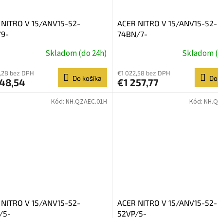
 NITRO V 15/ANV15-52-
ACER NITRO V 15/ANV15-52-
/9-
74BN/7-
15,6''/FHD/16GB/512GB/Intel
240H/15,6''/FHD/16GB/512
Skladom (do 24h)
Skladom (
W11H/Black/2R
4050/Linux/Black/2R
,28 bez DPH
€1 022,58 bez DPH
Do košíka
Do
648,54
€1 257,77
Kód:
NH.QZAEC.01H
Kód:
NH.Q
 NITRO V 15/ANV15-52-
ACER NITRO V 15/ANV15-52-
/5-
52VP/5-