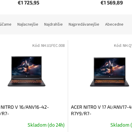
€1 725,95
€1 569,89
účame
Najlacnejšie
Najdrahšie
Najpredávanejšie
Abecedne
Kód:
NH.U1FEC.008
Kód:
NH.Q
 NITRO V 16/ANV16-42-
ACER NITRO V 17 AI/ANV17-4
/R7-
R7Y9/R7-
16''/WUXGA/16GB/512GB/RTX
260/17,3''/FHD/32GB/1TB/R
Skladom (do 24h)
Skladom (
/bez OS/Black/2R
5050/bez OS/Black/2R