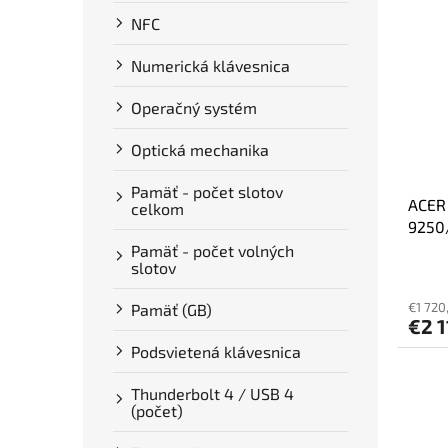
NFC
Numerická klávesnica
Operačný systém
Optická mechanika
Pamäť - počet slotov
ACER 
celkom
9250
270H
Pamäť - počet volných
slotov
5070
€1 720
Pamäť (GB)
€2 1
Podsvietená klávesnica
Thunderbolt 4 / USB 4
(počet)