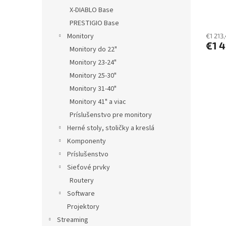
210H
X-DIABLO Base
5060
PRESTIGIO Base
Monitory
€1 213
€1 
Monitory do 22"
Monitory 23-24"
Monitory 25-30"
Monitory 31-40"
Monitory 41" a viac
Príslušenstvo pre monitory
Herné stoly, stoličky a kreslá
Komponenty
Príslušenstvo
Sieťové prvky
Routery
Software
Projektory
Streaming