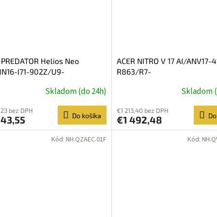
 PREDATOR Helios Neo
ACER NITRO V 17 AI/ANV17-4
HN16-I71-902Z/U9-
R863/R7-
XPLUS/16''/2560x1600/32GB/1TB/RTX
260/17,3''/FHD/16GB/1TB/R
Skladom (do 24h)
Skladom (
/W11H/Black/2
5050/Linux/Black/2R
,23 bez DPH
€1 213,40 bez DPH
Do košíka
Do
643,55
€1 492,48
Kód:
NH.QZAEC.01F
Kód:
NH.Q