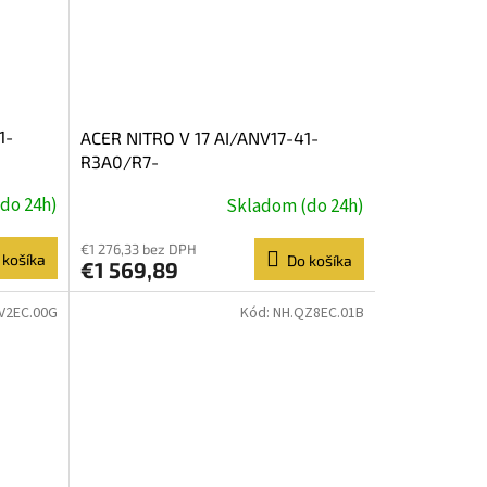
1-
ACER NITRO V 17 AI/ANV17-41-
R3A0/R7-
TX
260/17,3''/FHD/16GB/1TB/RTX
do 24h)
Skladom (do 24h)
5050/W11H/Black/2R
€1 276,33 bez DPH
 košíka
Do košíka
€1 569,89
V2EC.00G
Kód:
NH.QZ8EC.01B