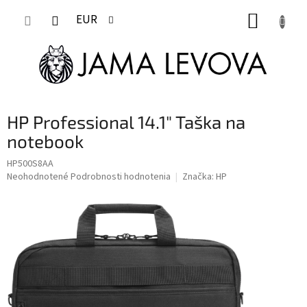
Prejsť
NÁKUP
na
EUR
obsah
KOŠÍK
HP Professional 14.1" Taška na
notebook
HP500S8AA
Priemerné
Neohodnotené
Podrobnosti hodnotenia
Značka:
HP
hodnotenie
produktu
je
0,0
z
5
hviezdičiek.