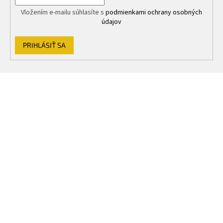
Vložením e-mailu súhlasíte s
podmienkami ochrany osobných
údajov
PRIHLÁSIŤ SA
Z
á
p
ä
t
i
e