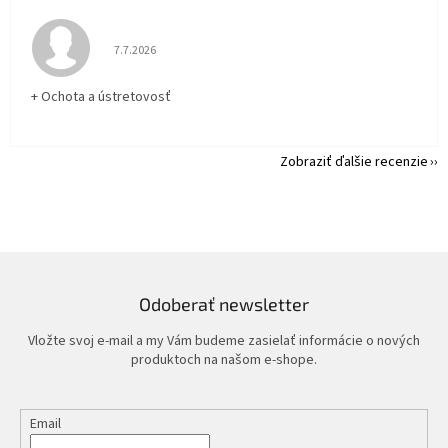
Hodnotenie obchodu je 5 z 5 hviezdičiek.
7.7.2026
+ Ochota a ústretovosť
Zobraziť ďalšie recenzie
Odoberať newsletter
Vložte svoj e-mail a my Vám budeme zasielať informácie o nových
produktoch na našom e-shope.
Email