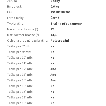
Záruka
:
2 roky
Hmotnosť
:
0.6 kg
EAN
:
196188587966
Farba tašky
:
Černá
Typ brašne
:
Brašna přes rameno
Min. rozmer brašne (")
:
12
Max. rozmer brašne (")
:
14,1
Ochrana proti nárazu brašne
:
Polstrování
Taška pre 7" ntb
:
Ne
Taška pre 9" ntb
:
Ne
Taška pre 10" ntb
:
Ne
Taška pre 11" ntb
:
Ne
Taška pre 12" ntb
:
Ano
Taška pre 13" ntb
:
Ano
Taška pre 14" ntb
:
Ano
Taška pre 15" ntb
:
Ne
Taška pre 16" ntb
:
Ne
Taška pre 17" ntb
:
Ne
Taška pre 18" ntb
:
Ne