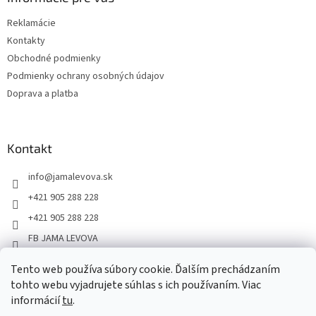
Reklamácie
Kontakty
Obchodné podmienky
Podmienky ochrany osobných údajov
Doprava a platba
Kontakt
info
@
jamalevova.sk
+421 905 288 228
+421 905 288 228
FB JAMA LEVOVA
jama_levova
Tento web používa súbory cookie. Ďalším prechádzaním
JamaLevova
tohto webu vyjadrujete súhlas s ich používaním. Viac
+421905288228
informácií
tu
.