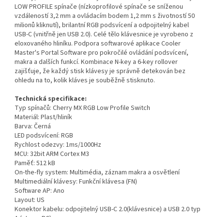
LOW PROFILE spínače (nízkoprofilové spínače se sníženou
vzdáleností 3,2 mm a ovládacím bodem 1,2 mm s životností 50
milionů kliknutí), brilantní RGB podsvícení a odpojitelný kabel
USB-C (vnitřně jen USB 2.0). Celé tělo klávesnice je vyrobeno z
eloxovaného hliníku. Podpora softwarové aplikace Cooler
Master's Portal Software pro pokročilé ovládání podsvícení,
makra a dalších funkcí. Kombinace N-key a 6-key rollover
zajišťuje, že každý stisk klávesy je správně detekován bez
ohledu na to, kolik kláves je souběžně stisknuto.
Technická specifikace:
Typ spínačů: Cherry MX RGB Low Profile Switch
Materiál: Plast/hliník
Barva: Černá
LED podsvícení: RGB
Rychlost odezvy: 1ms/1000Hz
MCU: 32bit ARM Cortex M3
Paměť: 512 kB
On-the-fly system: Multimédia, záznam makra a osvětlení
Multimediální klávesy: Funkční klávesa (FN)
Software AP: Ano
Layout: US
Konektor kabelu: odpojitelný USB-C 2.0(klávesnice) a USB 2.0 typ