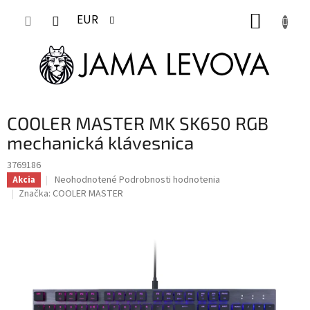
Prejsť
NÁKUP
na
EUR
obsah
KOŠÍK
COOLER MASTER MK SK650 RGB
mechanická klávesnica
3769186
Priemerné
Neohodnotené
Podrobnosti hodnotenia
Akcia
hodnotenie
Značka:
COOLER MASTER
produktu
je
0,0
z
5
hviezdičiek.