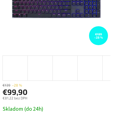
€139
–28 %
€139
–28 %
€99,90
€81,22 bez DPH
Jednotková
Skladom (do 24h)
cena: