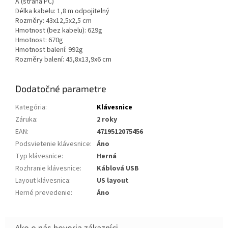
A (strana PC)
Délka kabelu: 1,8 m odpojitelný
Rozměry: 43x12,5x2,5 cm
Hmotnost (bez kabelu): 629g
Hmotnost: 670g
Hmotnost balení: 992g
Rozměry balení: 45,8x13,9x6 cm
Dodatočné parametre
Kategória
:
Klávesnice
Záruka
:
2 roky
EAN
:
4719512075456
Podsvietenie klávesnice
:
Áno
Typ klávesnice
:
Herná
Rozhranie klávesnice
:
Káblová USB
Layout klávesnica
:
US layout
Herné prevedenie
:
Áno