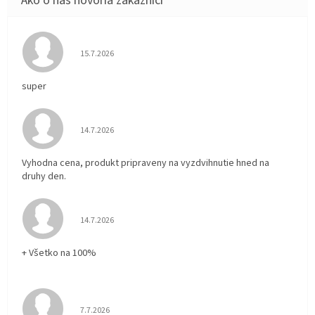
Hodnotenie obchodu je 5 z 5 hviezdičiek.
15.7.2026
super
Hodnotenie obchodu je 5 z 5 hviezdičiek.
14.7.2026
Vyhodna cena, produkt pripraveny na vyzdvihnutie hned na
druhy den.
Hodnotenie obchodu je 5 z 5 hviezdičiek.
14.7.2026
+ Všetko na 100%
Hodnotenie obchodu je 5 z 5 hviezdičiek.
7.7.2026