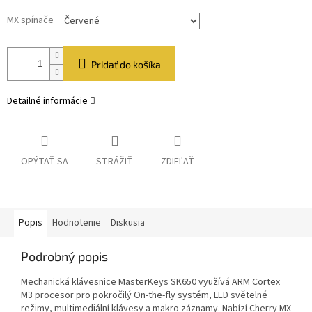
MX spínače
Pridať do košíka
Detailné informácie
OPÝTAŤ SA
STRÁŽIŤ
ZDIEĽAŤ
Popis
Hodnotenie
Diskusia
Podrobný popis
Mechanická klávesnice MasterKeys SK650 využívá ARM Cortex
M3 procesor pro pokročilý On-the-fly systém, LED světelné
režimy, multimediální klávesy a makro záznamy. Nabízí Cherry MX