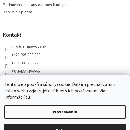
Podmienky ochrany osobných údajov
Doprava a platba
Kontakt
info
@
jamalevova.sk
+421 905 288 228
+421 905 288 228
FB JAMA LEVOVA
jama_levova
Tento web používa súbory cookie. Ďalším prechádzaním
JamaLevova
tohto webu vyjadrujete súhlas s ich používaním. Viac
+421905288228
informácií
tu
.
Nastavenie
Vážení zákazníci, z dôvodu dovoleniek môže v tomto období
dochádzať ku predĺženiu dodacích lehôt. Od 30.7. do 10.8. bude
pozastavený aj osobný odber na našom výdajnom mieste. Ďakujeme