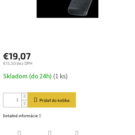
€19,07
€15,50 bez DPH
Jednotková
Skladom (do 24h)
(1 ks)
cena:
Pridať do košíka
Detailné informácie