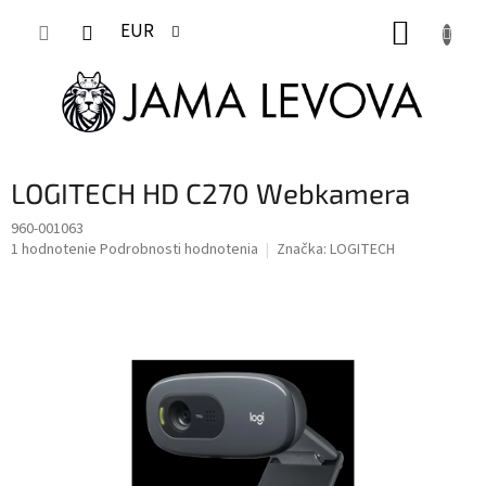
Prejsť
NÁKUP
na
EUR
obsah
KOŠÍK
LOGITECH HD C270 Webkamera
960-001063
Priemerné
1 hodnotenie
Podrobnosti hodnotenia
Značka:
LOGITECH
hodnotenie
produktu
je
5,0
z
5
hviezdičiek.