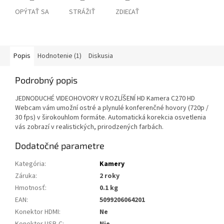
OPÝTAŤ SA
STRÁŽIŤ
ZDIEĽAŤ
Popis
Hodnotenie (1)
Diskusia
Podrobný popis
JEDNODUCHÉ VIDEOHOVORY V ROZLÍŠENÍ HD Kamera C270 HD
Webcam vám umožní ostré a plynulé konferenčné hovory (720p /
30 fps) v širokouhlom formáte. Automatická korekcia osvetlenia
vás zobrazí v realistických, prirodzených farbách.
Dodatočné parametre
Kategória
:
Kamery
Záruka
:
2 roky
Hmotnosť
:
0.1 kg
EAN
:
5099206064201
Konektor HDMI
:
Ne