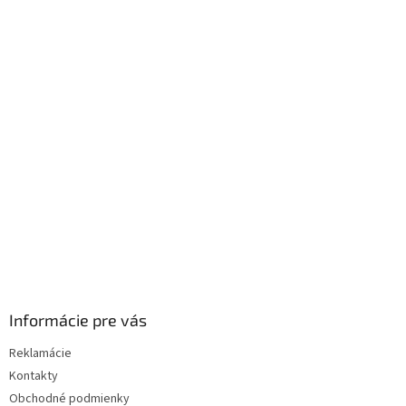
Z
á
p
ä
t
i
e
Informácie pre vás
Reklamácie
Kontakty
Obchodné podmienky