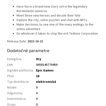
Have fun in a brand-new story set in the legendary
Borderlands universe
Meet three new heroes and decide their fate
Explore the city, solve puzzles and chat with NPCs
Make decisions to see one of the many endings to the
entire adventure
Do whatever it takes to stop the evil Tediore Corporation
Release Date:
2022-10-21
Dodatočné parametre
Kategória
:
Hry
EAN
:
0058145779459
Digitální platforma
:
Epic Games
PEGI
:
18
Typ distribúcie
:
elektronická
Násilie
:
0
Vulgarizmy
:
0
Diskriminácia
:
0
Drogy
:
0