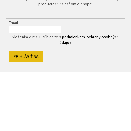
produktoch na našom e-shope.
Email
Vložením e-mailu súhlasíte s
podmienkami ochrany osobných
údajov
PRIHLÁSIŤ SA
Z
á
p
ä
t
i
e