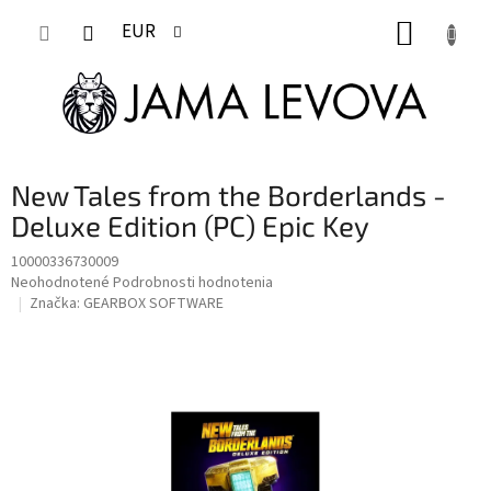
Prejsť
NÁKUP
na
EUR
obsah
KOŠÍK
New Tales from the Borderlands -
Deluxe Edition (PC) Epic Key
10000336730009
Priemerné
Neohodnotené
Podrobnosti hodnotenia
hodnotenie
Značka:
GEARBOX SOFTWARE
produktu
je
0,0
z
5
hviezdičiek.