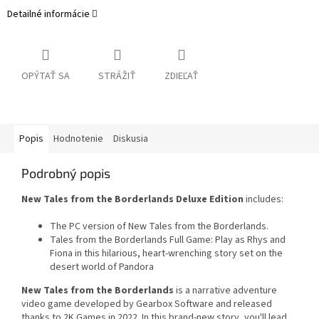
Detailné informácie
OPÝTAŤ SA
STRÁŽIŤ
ZDIEĽAŤ
Popis
Hodnotenie
Diskusia
Podrobný popis
New Tales from the Borderlands Deluxe Edition
includes:
The PC version of New Tales from the Borderlands.
Tales from the Borderlands Full Game: Play as Rhys and
Fiona in this hilarious, heart-wrenching story set on the
desert world of Pandora
New Tales from the Borderlands
is a narrative adventure
video game developed by Gearbox Software and released
thanks to 2K Games in 2022. In this brand-new story, you'll lead