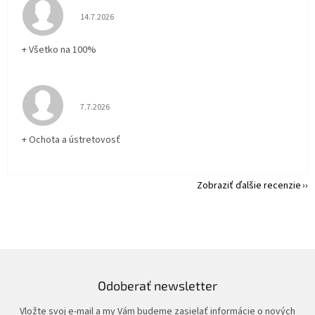
Hodnotenie obchodu je 5 z 5 hviezdičiek.
14.7.2026
+ Všetko na 100%
Hodnotenie obchodu je 5 z 5 hviezdičiek.
7.7.2026
+ Ochota a ústretovosť
Zobraziť ďalšie recenzie
Odoberať newsletter
Vložte svoj e-mail a my Vám budeme zasielať informácie o nových