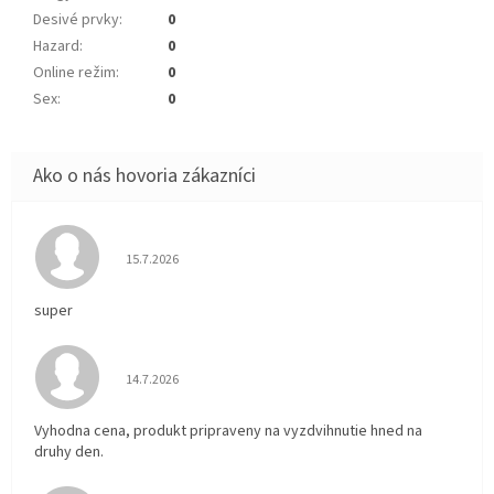
Desivé prvky
:
0
Hazard
:
0
Online režim
:
0
Sex
:
0
Hodnotenie obchodu je 5 z 5 hviezdičiek.
15.7.2026
super
Hodnotenie obchodu je 5 z 5 hviezdičiek.
14.7.2026
Vyhodna cena, produkt pripraveny na vyzdvihnutie hned na
druhy den.