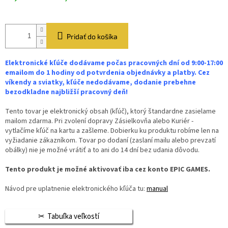
Pridať do košíka
Elektronické kľúče dodávame počas pracovných dní od 9:00-17:00
emailom do 1 hodiny od potvrdenia objednávky a platby. Cez
víkendy a sviatky, kľúče nedodávame, dodanie prebehne
bezodkladne najbližší pracovný deň!
Tento tovar je elektronický obsah (kľúč), ktorý štandardne zasielame
mailom zdarma. Pri zvolení dopravy Zásielkovňa alebo Kuriér -
vytlačíme kľúč na kartu a zašleme. Dobierku ku produktu robíme len na
vyžiadanie zákazníkom. Tovar po dodaní (zaslaní mailu alebo prevzatí
obálky) nie je možné vrátiť a to ani do 14 dní bez udania dôvodu.
Tento produkt je možné aktivovať iba cez konto EPIC GAMES.
Návod pre uplatnenie elektronického kľúča tu:
manual
Tabuľka veľkostí