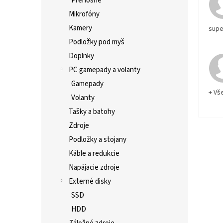
Prenosné
Mikrofóny
Kamery
supe
Podložky pod myš
Doplnky
PC gamepady a volanty
Gamepady
+ Vš
Volanty
Tašky a batohy
Zdroje
Podložky a stojany
Káble a redukcie
Napájacie zdroje
Externé disky
SSD
HDD