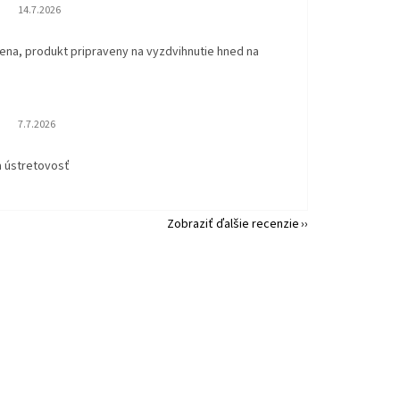
Hodnotenie obchodu je 5 z 5 hviezdičiek.
14.7.2026
ena, produkt pripraveny na vyzdvihnutie hned na
.
Hodnotenie obchodu je 5 z 5 hviezdičiek.
7.7.2026
a ústretovosť
Zobraziť ďalšie recenzie