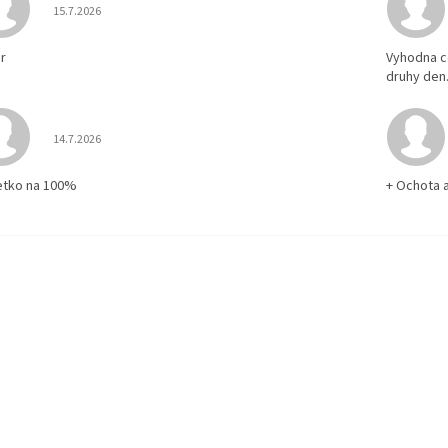
Hodnotenie obchodu je 5 z 5 hviezdičiek.
15.7.2026
r
Vyhodna c
druhy den
Hodnotenie obchodu je 5 z 5 hviezdičiek.
14.7.2026
etko na 100%
+ Ochota 