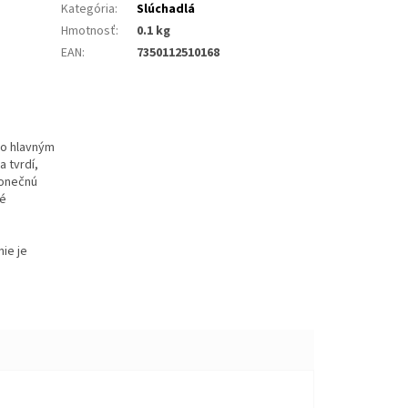
Kategória
:
Slúchadlá
Hmotnosť
:
0.1 kg
EAN
:
7350112510168
ho hlavným
 tvrdí,
konečnú
né
ie je