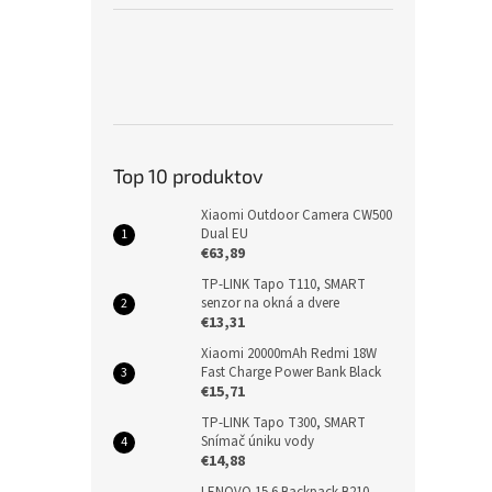
Top 10 produktov
Xiaomi Outdoor Camera CW500
Dual EU
€63,89
TP-LINK Tapo T110, SMART
senzor na okná a dvere
€13,31
Xiaomi 20000mAh Redmi 18W
Fast Charge Power Bank Black
€15,71
TP-LINK Tapo T300, SMART
Snímač úniku vody
€14,88
LENOVO 15.6 Backpack B210