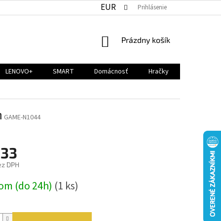
EUR
Prihlásenie
NÁKUPNÝ
Prázdny košík
KOŠÍK
LENOVO+
SMART
Domácnosť
Hračky
m
GAME-N1044
,33
ez DPH
ová
om (do 24h)
(1 ks)