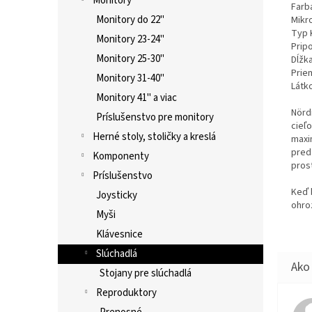
Monitory
Farb
Monitory do 22"
Mikr
Typ 
Monitory 23-24"
Prip
Monitory 25-30"
Dĺžk
Prie
Monitory 31-40"
Látk
Monitory 41" a viac
Nörd
Príslušenstvo pre monitory
cieľ
Herné stoly, stoličky a kreslá
maxi
preda
Komponenty
prost
Príslušenstvo
Keď 
Joysticky
ohro
Myši
Klávesnice
Slúchadlá
Stojany pre slúchadlá
Reproduktory