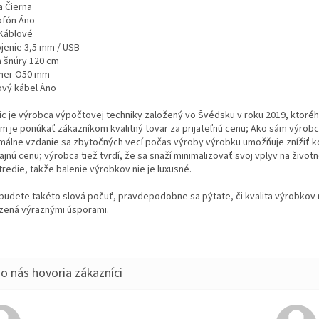
a Čierna
ofón Áno
Káblové
ojenie 3,5 mm / USB
a šnúry 120 cm
mer O50 mm
ový kábel Áno
ic je výrobca výpočtovej techniky založený vo Švédsku v roku 2019, ktoré
om je ponúkať zákazníkom kvalitný tovar za prijateľnú cenu; Ako sám výrobca
málne vzdanie sa zbytočných vecí počas výroby výrobku umožňuje znížiť 
jnú cenu; výrobca tiež tvrdí, že sa snaží minimalizovať svoj vplyv na život
redie, takže balenie výrobkov nie je luxusné.
budete takéto slová počuť, pravdepodobne sa pýtate, či kvalita výrobkov n
zená výraznými úsporami.