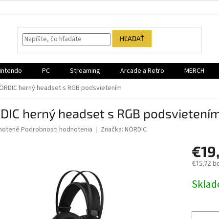
HĽADAŤ
intendo
PC
Streaming
Arcade a Retro
MERCH
ÖRDIC herný headset s RGB podsvietením
DIC herný headset s RGB podsvietení
né
notené
Podrobnosti hodnotenia
Značka:
NÖRDIC
nie
€19
u
€15,72 b
Jednotk
Sklad
cena:
iek.