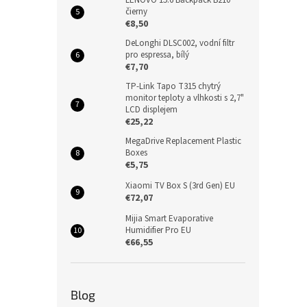
čierny
€8,50
DeLonghi DLSC002, vodní filtr
pro espressa, bílý
€7,70
TP-Link Tapo T315 chytrý
monitor teploty a vlhkosti s 2,7"
LCD displejem
€25,22
MegaDrive Replacement Plastic
Boxes
€5,75
Xiaomi TV Box S (3rd Gen) EU
€72,07
Mijia Smart Evaporative
Humidifier Pro EU
€66,55
Blog