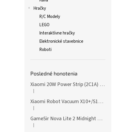
Káva
Hračky
R/C Modely
LEGO
Interaktívne hračky
Elektronické stavebnice
Roboti
Posledné honotenia
Xiaomi 20W Power Strip (2C1A) EU
|
Hodnotenie produktu je 5 z 5 hviezdičiek.
Xiaomi Robot Vacuum X10+/S10+/X10/X20+ Side Brush
|
Hodnotenie produktu je 5 z 5 hviezdičiek.
GameSir Nova Lite 2 Midnight Gray
|
Hodnotenie produktu je 5 z 5 hviezdičiek.