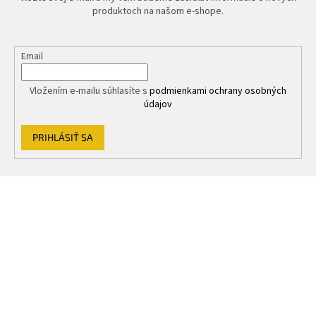
produktoch na našom e-shope.
Email
Vložením e-mailu súhlasíte s
podmienkami ochrany osobných
údajov
PRIHLÁSIŤ SA
Z
á
p
ä
t
i
e