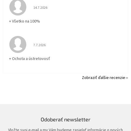
Hodnotenie obchodu je 5 z 5 hviezdičiek.
14.7.2026
+ Všetko na 100%
Hodnotenie obchodu je 5 z 5 hviezdičiek.
7.7.2026
+ Ochota a ústretovosť
Zobraziť ďalšie recenzie
Odoberať newsletter
Vložte svoj e-mail a my Vám budeme zasielať informácie o nových