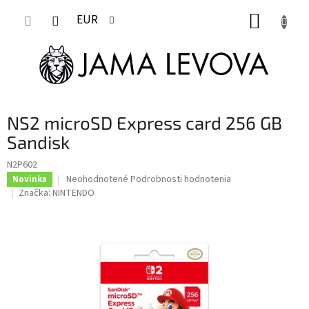
Prejsť
NÁKUP
na
EUR
obsah
KOŠÍK
NS2 microSD Express card 256 GB
Sandisk
N2P602
Priemerné
Neohodnotené
Podrobnosti hodnotenia
Novinka
hodnotenie
Značka:
NINTENDO
produktu
je
0,0
z
5
hviezdičiek.