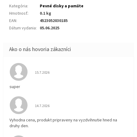
Kategória
:
Pevné disky a pamäte
Hmotnosť
:
0.1 kg
EAN
:
4523052030185
Dátum vydania
:
05.06.2025
Hodnotenie obchodu je 5 z 5 hviezdičiek.
15.7.2026
super
Hodnotenie obchodu je 5 z 5 hviezdičiek.
14.7.2026
Vyhodna cena, produkt pripraveny na vyzdvihnutie hned na
druhy den.