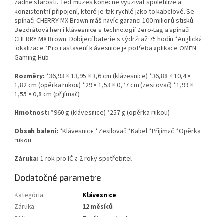
žádné starosti. Teď můžeš konečně využívat spolehlivé a
konzistentní připojení, které je tak rychlé jako to kabelové. Se
spínači CHERRY MX Brown máš navíc garanci 100 milionů stisků.
Bezdrátová herní klávesnice s technologií Zero-Lag a spínači
CHERRY MX Brown. Dobíjecí baterie s výdrží až 75 hodin *Anglická
lokalizace *Pro nastavení klávesnice je potřeba aplikace OMEN
Gaming Hub
Rozměry:
*36,93 × 13,95 × 3,6 cm (klávesnice) *36,88 × 10,4 ×
1,82 cm (opěrka rukou) *29 × 1,53 × 0,77 cm (zesilovač) *1,99 ×
1,55 × 0,8 cm (přijímač)
Hmotnost:
*960 g (klávesnice) *257 g (opěrka rukou)
Obsah balení:
*Klávesnice *Zesilovač *Kabel *Přijímač *Opěrka
rukou
Záruka:
1 rok pro IČ a 2 roky spotřebitel
Dodatočné parametre
Kategória
:
Klávesnice
Záruka
:
12 měsíců