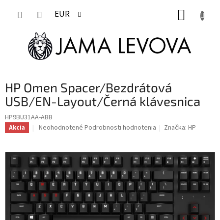
Prejsť
NÁKUP
na
EUR
obsah
KOŠÍK
HP Omen Spacer/Bezdrátová
USB/EN-Layout/Černá klávesnica
HP9BU31AA-ABB
Priemerné
Neohodnotené
Podrobnosti hodnotenia
Značka:
HP
Akcia
hodnotenie
produktu
je
0,0
z
5
hviezdičiek.