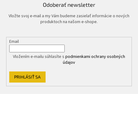
Odoberať newsletter
Vložte svoj e-mail a my Vám budeme zasielať informácie o nových
produktoch na našom e-shope.
Email
Vložením e-mailu súhlasíte s
podmienkami ochrany osobných
údajov
PRIHLÁSIŤ SA
Z
á
p
ä
t
i
e