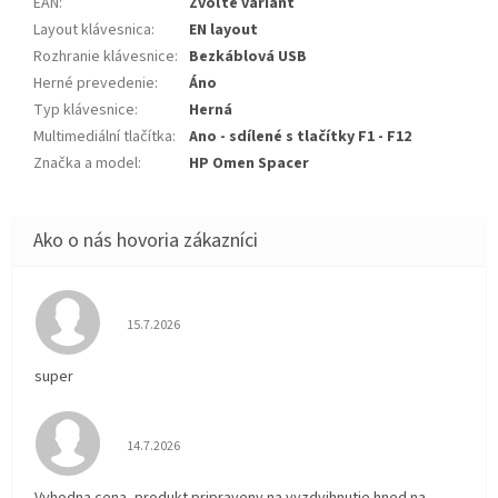
EAN
:
Zvoľte variant
Layout klávesnica
:
EN layout
Rozhranie klávesnice
:
Bezkáblová USB
Herné prevedenie
:
Áno
Typ klávesnice
:
Herná
Multimediální tlačítka
:
Ano - sdílené s tlačítky F1 - F12
Značka a model
:
HP Omen Spacer
Hodnotenie obchodu je 5 z 5 hviezdičiek.
15.7.2026
super
Hodnotenie obchodu je 5 z 5 hviezdičiek.
14.7.2026