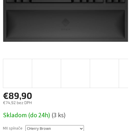
€89,90
€74,92 bez DPH
Jednotková
Skladom (do 24h)
(3 ks)
cena:
MX spínače