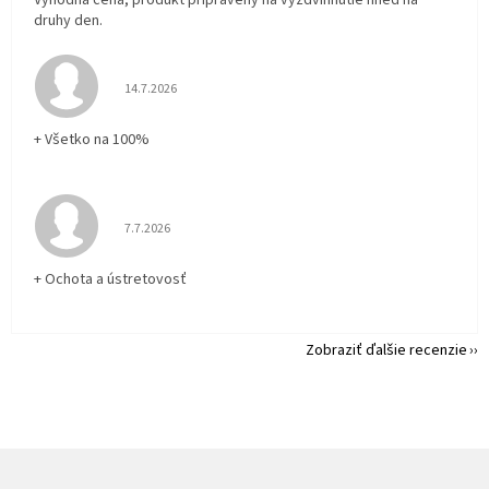
Vyhodna cena, produkt pripraveny na vyzdvihnutie hned na
druhy den.
Hodnotenie obchodu je 5 z 5 hviezdičiek.
14.7.2026
+ Všetko na 100%
Hodnotenie obchodu je 5 z 5 hviezdičiek.
7.7.2026
+ Ochota a ústretovosť
Zobraziť ďalšie recenzie