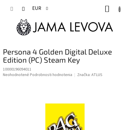
Prejsť
NÁKUP
na
EUR
obsah
KOŠÍK
Persona 4 Golden Digital Deluxe
Edition (PC) Steam Key
10000196094011
Priemerné
Neohodnotené
Podrobnosti hodnotenia
Značka:
ATLUS
hodnotenie
produktu
je
0,0
z
5
hviezdičiek.