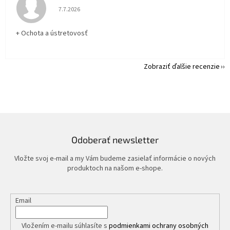
Hodnotenie obchodu je 5 z 5 hviezdičiek.
7.7.2026
+ Ochota a ústretovosť
Zobraziť ďalšie recenzie
Odoberať newsletter
Vložte svoj e-mail a my Vám budeme zasielať informácie o nových
produktoch na našom e-shope.
Email
Vložením e-mailu súhlasíte s
podmienkami ochrany osobných