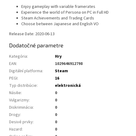
Enjoy gameplay with variable framerates
Experience the world of Persona on PC in Full HD
Steam Achievements and Trading Cards
Choose between Japanese and English VO
Release Date: 2020-06-13
Dodatočné parametre
Kategória
:
Hry
EAN
:
1029646912798
Digitální platforma
:
Steam
PEGI
:
16
Typ distribúcie
:
elektronická
Násilie
:
0
Vulgarizmy
:
0
Diskriminácia
:
0
Drogy
:
0
Desivé prvky
:
0
Hazard
:
0