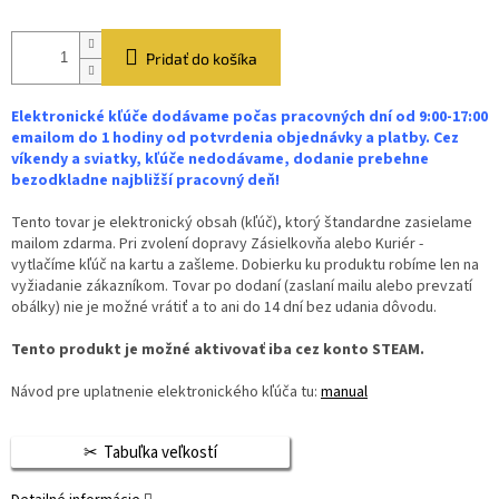
Pridať do košíka
Elektronické kľúče dodávame počas pracovných dní od 9:00-17:00
emailom do 1 hodiny od potvrdenia objednávky a platby. Cez
víkendy a sviatky, kľúče nedodávame, dodanie prebehne
bezodkladne najbližší pracovný deň!
Tento tovar je elektronický obsah (kľúč), ktorý štandardne zasielame
mailom zdarma. Pri zvolení dopravy Zásielkovňa alebo Kuriér -
vytlačíme kľúč na kartu a zašleme. Dobierku ku produktu robíme len na
vyžiadanie zákazníkom. Tovar po dodaní (zaslaní mailu alebo prevzatí
obálky) nie je možné vrátiť a to ani do 14 dní bez udania dôvodu.
Tento produkt je možné aktivovať iba cez konto STEAM.
Návod pre uplatnenie elektronického kľúča tu:
manual
Tabuľka veľkostí