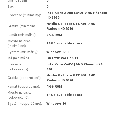
Online režim
:
0
Sex
:
0
Intel Core 2 Duo E8400 | AMD Phenom
Procesor (minimálny)
:
II X2 550
Nvidia GeForce GTS 450 | AMD
Grafika (minimálna)
:
Radeon HD 5770
Pamäť (minimálna)
:
2 GB RAM
Miesto na disku
14 GB available space
(minimálne)
:
Systém (minimálny)
:
Windows 8.1+
Iné (minimálne)
:
DirectX: Version 11
Procesor
Intel Core i5-650 | AMD Phenom X4
(odporúčaný)
:
940
Nvidia GeForce GTX 460 | AMD
Grafika (odporúčané)
:
Radeon HD 6870
Pamäť (odporúčané)
:
4 GB RAM
Miesto na disku
14 GB available space
(odporúčané)
:
Systém (odporúčané)
:
Windows 10