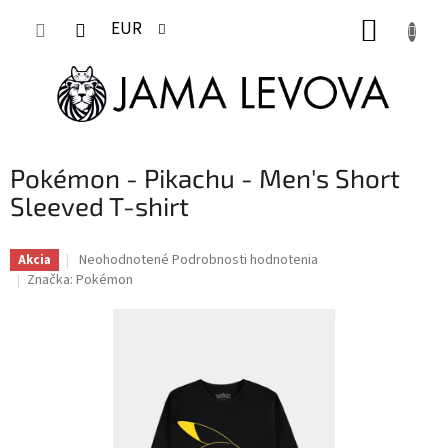
Prejsť
NÁKUP
na
EUR
obsah
KOŠÍK
Pokémon - Pikachu - Men's Short
Sleeved T-shirt
Priemerné
Neohodnotené
Podrobnosti hodnotenia
Akcia
hodnotenie
Značka:
Pokémon
produktu
je
0,0
z
5
hviezdičiek.