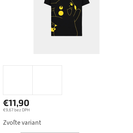
€11,90
€9,67 bez DPH
Jednotková
Zvoľte variant
cena: