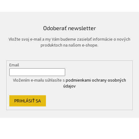
Odoberať newsletter
Vložte svoj e-mail a my Vám budeme zasielať informácie o nových
produktoch na našom e-shope.
Email
Vložením e-mailu súhlasíte s
podmienkami ochrany osobných
údajov
PRIHLÁSIŤ SA
Z
á
p