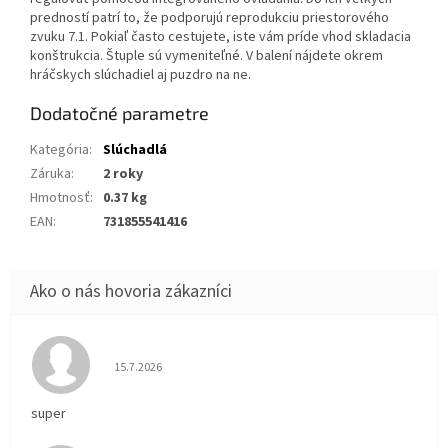
predností patrí to, že podporujú reprodukciu priestorového
zvuku 7.1. Pokiaľ často cestujete, iste vám príde vhod skladacia
konštrukcia. Štuple sú vymeniteľné. V balení nájdete okrem
hráčskych slúchadiel aj puzdro na ne.
Dodatočné parametre
Kategória
:
Slúchadlá
Záruka
:
2 roky
Hmotnosť
:
0.37 kg
EAN
:
731855541416
Hodnotenie obchodu je 5 z 5 hviezdičiek.
15.7.2026
super