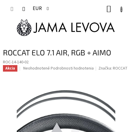
Prejsť
NÁKUP
na
EUR
obsah
KOŠÍK
ROCCAT ELO 7.1 AIR, RGB + AIMO
ROC-14-140-02
Priemerné
Neohodnotené
Podrobnosti hodnotenia
Značka:
ROCCAT
Akcia
hodnotenie
produktu
je
0,0
z
5
hviezdičiek.