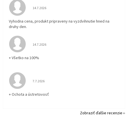
Hodnotenie obchodu je 5 z 5 hviezdičiek.
14.7.2026
Vyhodna cena, produkt pripraveny na vyzdvihnutie hned na
druhy den.
Hodnotenie obchodu je 5 z 5 hviezdičiek.
14.7.2026
+ Všetko na 100%
Hodnotenie obchodu je 5 z 5 hviezdičiek.
7.7.2026
+ Ochota a ústretovosť
Zobraziť ďalšie recenzie