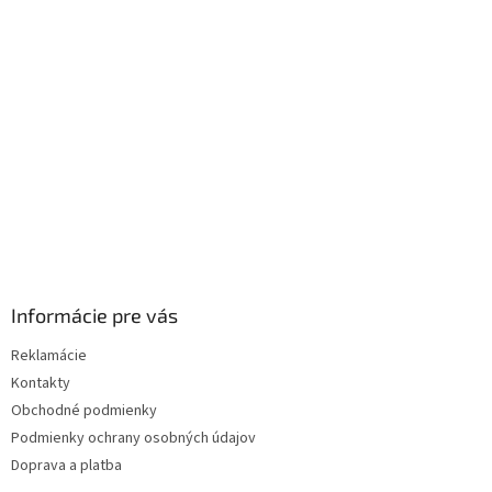
ä
t
i
e
Informácie pre vás
Reklamácie
Kontakty
Obchodné podmienky
Podmienky ochrany osobných údajov
Doprava a platba