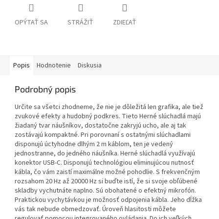
OPÝTAŤ SA
STRÁŽIŤ
ZDIEĽAŤ
Popis
Hodnotenie
Diskusia
Podrobný popis
Určite sa všetci zhodneme, že nie je dôležitá len grafika, ale tiež
zvukové efekty a hudobný podkres. Tieto Herné slúchadlá majú
žiadaný tvar náušníkov, dostatočne zakryjú ucho, ale aj tak
zostávajú kompaktné. Pri porovnaní s ostatnými slúchadlami
disponujú úctyhodne dlhým 2 m káblom, ten je vedený
jednostranne, do jedného náušníka. Herné slúchadlá využívajú
konektor USB-C. Disponujú technológiou eliminujúcou nutnosť
kábla, čo vám zaistí maximálne možné pohodlie. S frekvenčným
rozsahom 20 Hz až 20000 Hz si buďte istí, že si svoje obľúbené
skladby vychutnáte naplno. Sú obohatené o efektný mikrofón.
Praktickou vychytávkou je možnosť odpojenia kábla. Jeho dĺžka
vás tak nebude obmedzovať. Úroveň hlasitosti môžete
regulovať pomocou integrovaného ovládania. Do ich veľkých