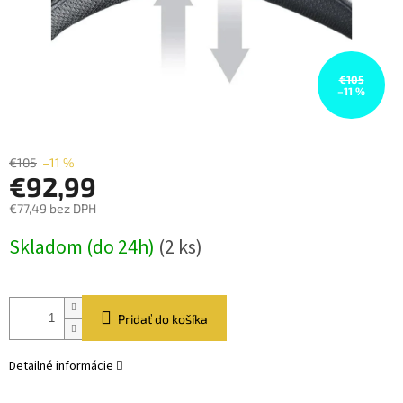
€105
–11 %
€105
–11 %
€92,99
€77,49 bez DPH
Jednotková
Skladom (do 24h)
(2 ks)
cena:
Pridať do košíka
Detailné informácie