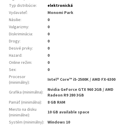
Typ distribúcie
:
elektronická
Vydavateľ
:
Monomi Park
Násilie
:
0
Vulgarizmy
:
0
Diskriminácia
:
0
Drogy
:
0
Desivé prvky
:
0
Hazard
:
0
Online režim
:
0
Sex
:
0
Procesor
Intel® Core™ i5-2500K / AMD FX-6300
(minimálny)
:
Nvidia GeForce GTX 960 2GB / AMD
Grafika (minimálna)
:
Radeon R9 280 3GB
Pamäť (minimálna)
:
8 GB RAM
Miesto na disku
10 GB available space
(minimálne)
:
Systém (minimálny)
:
Windows 10