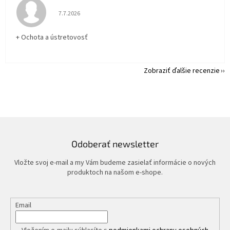
Hodnotenie obchodu je 5 z 5 hviezdičiek.
7.7.2026
+ Ochota a ústretovosť
Zobraziť ďalšie recenzie
Odoberať newsletter
Vložte svoj e-mail a my Vám budeme zasielať informácie o nových
produktoch na našom e-shope.
Email