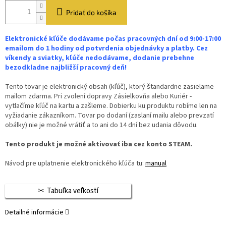
Pridať do košíka
Elektronické kľúče dodávame počas pracovných dní od 9:00-17:00
emailom do 1 hodiny od potvrdenia objednávky a platby. Cez
víkendy a sviatky, kľúče nedodávame, dodanie prebehne
bezodkladne najbližší pracovný deň!
Tento tovar je elektronický obsah (kľúč), ktorý štandardne zasielame
mailom zdarma. Pri zvolení dopravy Zásielkovňa alebo Kuriér -
vytlačíme kľúč na kartu a zašleme. Dobierku ku produktu robíme len na
vyžiadanie zákazníkom. Tovar po dodaní (zaslaní mailu alebo prevzatí
obálky) nie je možné vrátiť a to ani do 14 dní bez udania dôvodu.
Tento produkt je možné aktivovať iba cez konto STEAM.
Návod pre uplatnenie elektronického kľúča tu:
manual
Tabuľka veľkostí
Detailné informácie