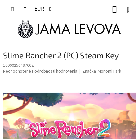
Prejsť
NÁKUP
na
EUR
obsah
KOŠÍK
Slime Rancher 2 (PC) Steam Key
10000256487002
Priemerné
Neohodnotené
Podrobnosti hodnotenia
Značka:
Monomi Park
hodnotenie
produktu
je
0,0
z
5
hviezdičiek.