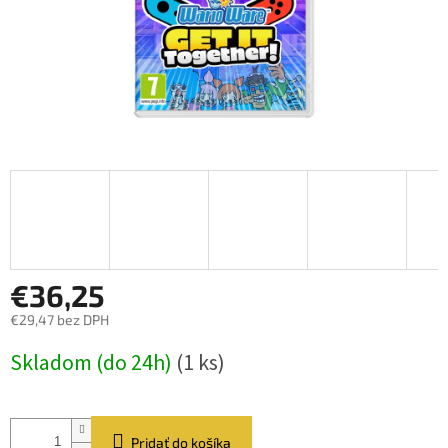
€36,25
€29,47 bez DPH
Jednotková
Skladom (do 24h)
(1 ks)
cena:
Pridať do košíka