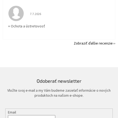
Hodnotenie obchodu je 5 z 5 hviezdičiek.
7.7.2026
+ Ochota a ústretovosť
Zobraziť ďalšie recenzie
Odoberať newsletter
Vložte svoj e-mail a my Vám budeme zasielať informácie o nových
produktoch na našom e-shope.
Email