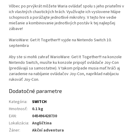
Vôbec po prvýkrát môžete Waria ovládať spolu s jeho priateľmi v
ich vlastných chaotických hrách. Využívajte ich vyslovene hlúpe
schopnosti a porážajte jednotlivé mikrohry. V tejto hre vedie
miešanie a kombinovanie jednotlivých postáv k tej najlepšej
zábave!
WarioWare: Get It Together!!! vyjde na Nintendo Switch 10.
septembra
Aby ste si mohli zahrať WarioWare: Get It Together!!! na konzole
Nintendo Switch, musíte ku konzole pripojiť ovládače Joy-Con
(predávajú sa samostatne). V takom prípade musia mať hráči aj
zariadenie na nabíjanie ovládačov Joy-Con, napríklad nabíjaciu
rukoväť Joy-Con.
Dodatočné parametre
Kategória
:
SWITCH
Hmotnosť
:
0.1 kg
EAN
:
045496428730
Lokalizácia
:
Angličtina
Žáner
:
Akční adventura