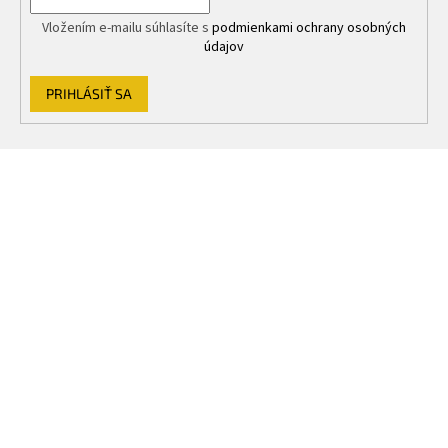
Vložením e-mailu súhlasíte s
podmienkami ochrany osobných
údajov
PRIHLÁSIŤ SA
Z
á
p
ä
t
i
e