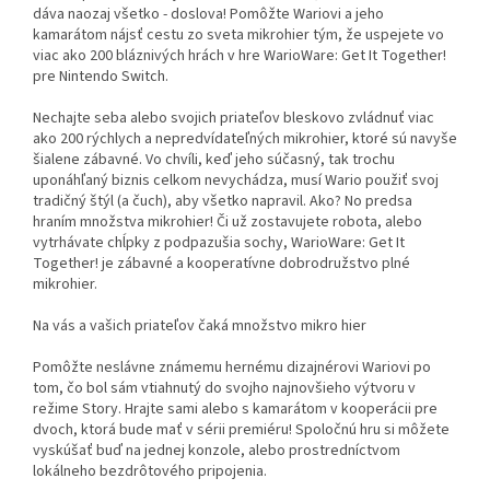
dáva naozaj všetko - doslova! Pomôžte Wariovi a jeho
kamarátom nájsť cestu zo sveta mikrohier tým, že uspejete vo
viac ako 200 bláznivých hrách v hre WarioWare: Get It Together!
pre Nintendo Switch.
Nechajte seba alebo svojich priateľov bleskovo zvládnuť viac
ako 200 rýchlych a nepredvídateľných mikrohier, ktoré sú navyše
šialene zábavné. Vo chvíli, keď jeho súčasný, tak trochu
uponáhľaný biznis celkom nevychádza, musí Wario použiť svoj
tradičný štýl (a čuch), aby všetko napravil. Ako? No predsa
hraním množstva mikrohier! Či už zostavujete robota, alebo
vytrhávate chĺpky z podpazušia sochy, WarioWare: Get It
Together! je zábavné a kooperatívne dobrodružstvo plné
mikrohier.
Na vás a vašich priateľov čaká množstvo mikro hier
Pomôžte neslávne známemu hernému dizajnérovi Wariovi po
tom, čo bol sám vtiahnutý do svojho najnovšieho výtvoru v
režime Story. Hrajte sami alebo s kamarátom v kooperácii pre
dvoch, ktorá bude mať v sérii premiéru! Spoločnú hru si môžete
vyskúšať buď na jednej konzole, alebo prostredníctvom
lokálneho bezdrôtového pripojenia.