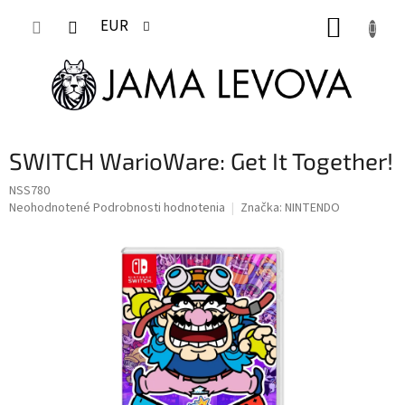
Prejsť
NÁKUP
na
EUR
obsah
KOŠÍK
SWITCH WarioWare: Get It Together!
NSS780
Priemerné
Neohodnotené
Podrobnosti hodnotenia
Značka:
NINTENDO
hodnotenie
produktu
je
0,0
z
5
hviezdičiek.