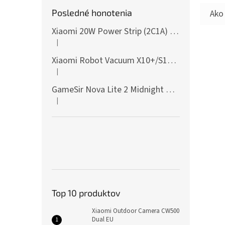
Posledné honotenia
Xiaomi 20W Power Strip (2C1A) EU
|
Hodnotenie produktu je 5 z 5 hviezdičiek.
Xiaomi Robot Vacuum X10+/S10+/X10/X20+ Side Brush
|
Hodnotenie produktu je 5 z 5 hviezdičiek.
GameSir Nova Lite 2 Midnight Gray
|
Hodnotenie produktu je 5 z 5 hviezdičiek.
Top 10 produktov
Xiaomi Outdoor Camera CW500
Dual EU