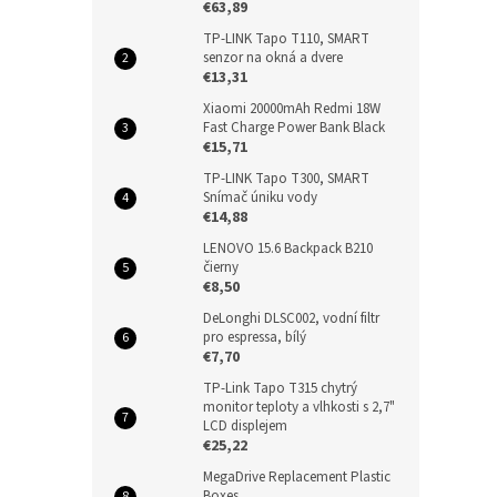
€63,89
TP-LINK Tapo T110, SMART
senzor na okná a dvere
€13,31
Xiaomi 20000mAh Redmi 18W
Fast Charge Power Bank Black
€15,71
TP-LINK Tapo T300, SMART
Snímač úniku vody
€14,88
LENOVO 15.6 Backpack B210
čierny
€8,50
DeLonghi DLSC002, vodní filtr
pro espressa, bílý
€7,70
TP-Link Tapo T315 chytrý
monitor teploty a vlhkosti s 2,7"
LCD displejem
€25,22
MegaDrive Replacement Plastic
Boxes