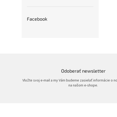
Facebook
Odoberať newsletter
Vložte svoj e-mail a my Vám budeme zasielať informácie o 
na našom e-shope.
Z
á
p