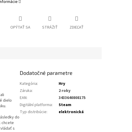
informácie
OPÝTAŤ SA
STRÁŽIŤ
ZDIEĽAŤ
Dodatočné parametre
Kategória
:
Hry
Záruka
:
2 roky
ali
EAN
:
3433640808175
é dielo
Digitální platforma
:
Steam
iku.
Typ distribúcie
:
elektronická
následky do
k chcete
zvládať s