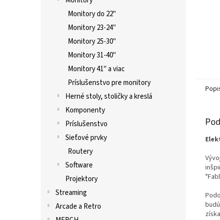
Monitory
Monitory do 22"
Monitory 23-24"
Monitory 25-30"
Monitory 31-40"
Monitory 41" a viac
Príslušenstvo pre monitory
Popi
Herné stoly, stoličky a kreslá
Komponenty
Pod
Príslušenstvo
Sieťové prvky
Elek
Routery
Vývo
Software
inšp
"Fab
Projektory
Streaming
Podo
budú
Arcade a Retro
získa