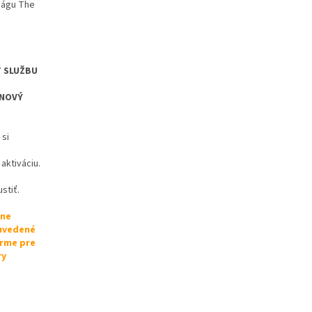
ságu The
Ť SLUŽBU
 NOVÝ
 si
aktiváciu.
stiť.
lne
 uvedené
orme pre
ry