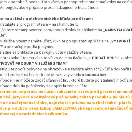
jom v podobe človeka. Toto všetko pochopiteľne bude mať vplyv na celú 
 AmongUs, ako v prípade predchádzajúceho titulu štúdia.
d na aktiváciu elektronického kľúča pre Steam:
inštalujte si program Steam – na stiahnutie tu:
s://store.steampowered.com/about/?l=slovak a kliknite na
„NAINŠTALOVA
AM“
.
 v službe Steam nemáte účet, kliknite po spustení aplikácie na
„VYTVORIŤ
T“
a pokračujte podľa pokynov.
sledne sa prihláste sa k svojmu účtu v službe Steam.
 obrazovke Steamu kliknite vľavo dole na tlačidlo
„+ PRIDAŤ HRU“
a zvoľte
TIVOVAŤ PRODUKT V SLUŽBE STEAM“
.
ostupujte podľa pokynov na obrazovke a zadajte aktivačný kľúč a dokončite 
odukt zobrazí na ľavej strane obrazovky v sekcii knižnica hier.
 prípade hier môžete začať sťahovať hru, ktorú budete po stiahnutí môcť spu
prípade dobitia peňaženky sa doplní kredit na účte.
ornenie: odporúčame našim zákazníkom si vopred preveriť minimá
nické, jazykové a softvérové požiadavky tohto produktu. Ak nie sú
mo na našej webstránke, najdete ich priamo na webstránke - platf
ú je produkt určený. Eshop JAMALEVOVA.sk negarantuje funkčnosť h
alovanej na zariadeniach zákazníka.