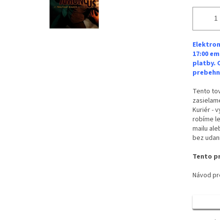
Elektron
17:00 em
platby. 
prebehne
Tento tov
zasielame
Kuriér - 
robíme le
mailu ale
bez udan
Tento pr
Návod pre