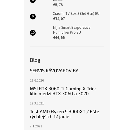
€5,75
Xiaomi TV Box S (3rd Gen) EU
€72,07
Mijia Smart Evaporative
Humidifier Pro EU
€66,55
Blog
SERVIS KÁVOVAROV BA
12.6.2026
MSI RTX 3060 Ti Gaming X Trio:
klin medzi RTX 3060 a 3070
22.3.2021
Test AMD Ryzen 9 3900XT / Ešte
rýchlejších 12 jadier
7.1.2021