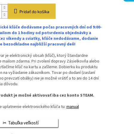
Pridať do košíka
ické kľúče dodávame počas pracovných dní od 9:00-
ailom do 1 hodiny od potvrdenia objednávky a
Cez víkendy a sviatky, kľúče nedodávame, dodanie
 bezodkladne najbližší pracovný deň!
ar je elektronický obsah (kľúč), ktorý štandardne
 mailom zdarma. Pri zvolení dopravy Zásielkovňa alebo
vytlačíme kľúč na kartu a zašleme. Dobierku ku produktu
n na vyžiadanie zákazníkom. Tovar po dodaní (zaslaní
bo prevzatí obálky) nie je možné vrátiť a to ani do 14 dní
ia dôvodu.
odukt je možné aktivovať iba cez konto STEAM.
 uplatnenie elektronického kľúča tu:
manual
Tabuľka veľkostí