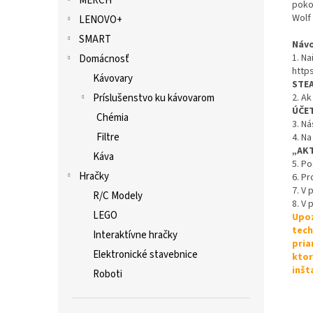
MERCH
poko
Wolf
LENOVO+
SMART
Návo
1. Na
Domácnosť
http
Kávovary
STE
Príslušenstvo ku kávovarom
2. Ak
ÚČE
Chémia
3. Ná
Filtre
4. Na
„AK
Káva
5. P
Hračky
6. Pr
7. V
R/C Modely
8. V 
LEGO
Upoz
tech
Interaktívne hračky
pria
Elektronické stavebnice
ktor
inšt
Roboti