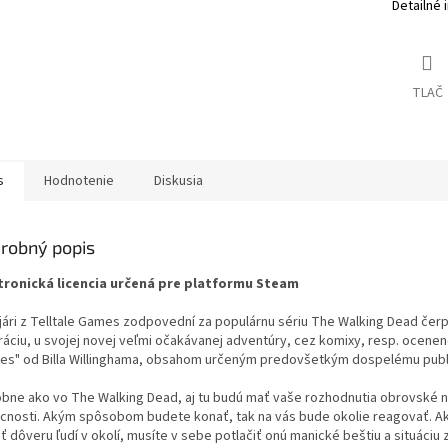
Detailné 
TLAČ
s
Hodnotenie
Diskusia
robný popis
tronická licencia určená pre platformu Steam
jári z Telltale Games zodpovední za populárnu sériu The Walking Dead čerp
iráciu, u svojej novej veľmi očakávanej adventúry, cez komixy, resp. ocenen
les" od Billa Willinghama, obsahom určeným predovšetkým dospelému publ
bne ako vo The Walking Dead, aj tu budú mať vaše rozhodnutia obrovské 
cnosti. Akým spôsobom budete konať, tak na vás bude okolie reagovať. A
ť dôveru ľudí v okolí, musíte v sebe potlačiť onú manické beštiu a situáciu 