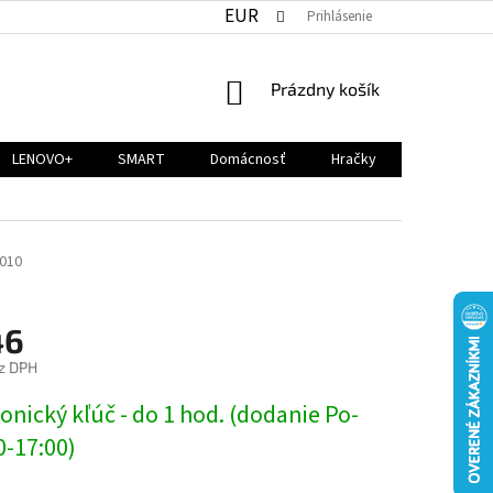
EUR
Prihlásenie
NÁKUPNÝ
Prázdny košík
KOŠÍK
LENOVO+
SMART
Domácnosť
Hračky
010
46
z DPH
ová
onický kľúč - do 1 hod. (dodanie Po-
0-17:00)