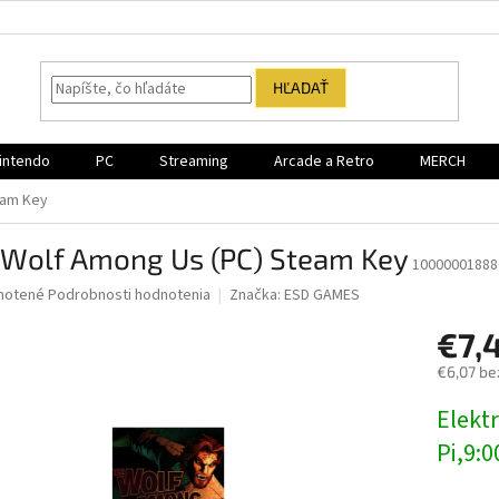
HĽADAŤ
intendo
PC
Streaming
Arcade a Retro
MERCH
eam Key
 Wolf Among Us (PC) Steam Key
10000001888
né
notené
Podrobnosti hodnotenia
Značka:
ESD GAMES
nie
€7,
u
€6,07 be
Jednotk
Elektr
cena:
iek.
Pi,9:0