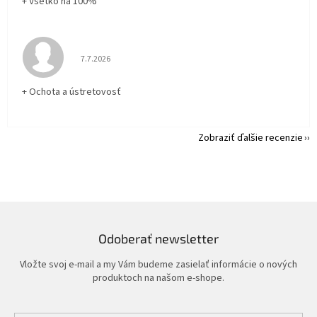
+ Všetko na 100%
Hodnotenie obchodu je 5 z 5 hviezdičiek.
7.7.2026
+ Ochota a ústretovosť
Zobraziť ďalšie recenzie
Odoberať newsletter
Vložte svoj e-mail a my Vám budeme zasielať informácie o nových
produktoch na našom e-shope.