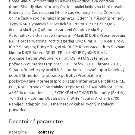
HomeShield Kompatibilní s EasyMesh Rodičovská kontrola
(HomeShield): Vlastní profily Profesionální knihovna filtrů obsahu
Rodinný čas Čas na spaní Offline čas Odměny za čas Žebříček
online času v rodině Pauza internetu Týdenní a měsíční přehledy
Typy WAN: Dynamická IP Statická IP PPPoE PPTP L2TP QoS
(kvalita služby): QoS podle zařízení Cloudové služby:
Automatická aktualizace firmwaru TP-Link ID DDNS Přesměrování
NAT: Port forwarding Port triggering DMZ UPnP IPTV: IGMP Proxy
IGMP Snooping Bridge Tag VLAN DHCP: Rezervace adres Seznam
klientů DHCP Server DDNS: TP-Link NO-IP DynDNS Správa:
Aplikace Tether Webové rozhraní OSTATNÍ Systémové
požadavky: Internet Explorer 11+, Firefox 12.0+, Chrome 20.0+,
Safari 4.0+ nebo jiný prohlížeč s podporou JavaScriptu Kabelový
nebo DSL modem (v případě potřeby) Předplatné u
poskytovatele internetu (pro přístup k internetu) Certifikace: CE,
FCC, RoHS Provozní podmínky: Teplota: 0C až 40C Vlhkost: 10 %
až 90 % (nekondenzující) FYZICKÉ VLASTNOSTI Rozměry (Š×H×V):
76 × 231.7 × 203 mm Obsah balení: Wi-Fi 7 router Archer BE700
Napájecí adaptér RJ45 ethernetový kabel Rychlý instalační
průvodce
Dodatočné parametre
Kategória
:
Routery