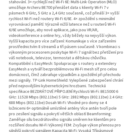
stahování. 3× rychlejší než Wi-Fi 6E: Multi-Link Operation (MLO)
umožňuje Archeru BE700 přenášet data s klienty Wi-Fi 7 v
pásmech 6 GHz, 5 GHz a 2,4 GHz současně, což přináší 3× vyšší
rychlost Wi-Fi než routery Wi-Fi 6/6E. 4× zpoždění s minimální
vyrovnávací pamětí: Výrazně nižší latence než u routerů Wi-Fi
6/6E umožňuje, aby nové aplikace, jako jsou VR/AR,
videokonference a online hry, vždy běžely na nejvyšší výkon.
Vyšší kapacita pro více zařízení: Komunikuje s více zařízeními
prostřednictvím 8 streamů a tří pásem současně. V kombinaci s
výkonným procesorem poskytuje Wi-Fi 7 signál bez přetížení pro
váš notebook, televizor, termostat a dětskou chůvičku.
Kompatibilní s EasyMesh: Spolupracuje s routery a extendery
EasyMesh a vytváří bezproblémovou Wi-Fi mesh síť pro celou
domácnost, čímž zabraňuje výpadkům a zpoždění při přechodu
mezi signály. TP-Link HomeShield: Vylepšené zabezpečení chrání
před nejnovějšími kybernetickými hrozbami. Technická
specifikace BEZDRÁTOVÉ PŘIPOJENÍ Rychlosti Wi-Fi: BE15000 6
GHz: 11528 Mbps (802.11be) 5 GHz: 2882 Mbps (802.11be) 2.4 GHz:
688 Mbps (802.11be) Dosah Wi-Fi: Vhodné pro domy se 4
ložnicemi 6× optimálně umístěné antény Více antén tvoří pole
pro zesílení signálu a pokrytí větších oblastí Beamforming:
Zaměřuje sílu bezdrátového signálu směrem ke klientům pro
rozšíření dosahu Wi-Fi Výkonný FEM: Zvyšuje výkon přenosu pro
silnější pokrytí signálem Kapacita Wi-Fi: Vysoká Třípásmové