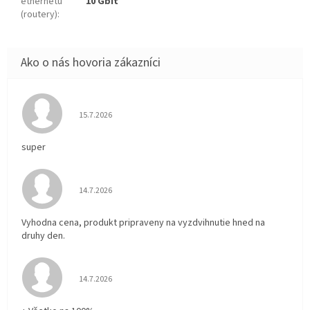
ethernetu
10 Gbit
(routery)
:
Hodnotenie obchodu je 5 z 5 hviezdičiek.
15.7.2026
super
Hodnotenie obchodu je 5 z 5 hviezdičiek.
14.7.2026
Vyhodna cena, produkt pripraveny na vyzdvihnutie hned na
druhy den.
Hodnotenie obchodu je 5 z 5 hviezdičiek.
14.7.2026