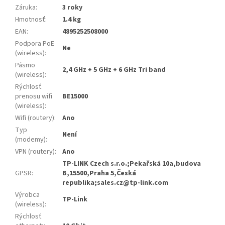
Záruka
:
3 roky
Hmotnosť
:
1.4 kg
EAN
:
4895252508000
Podpora PoE
Ne
(wireless)
:
Pásmo
2,4 GHz + 5 GHz + 6 GHz Tri band
(wireless)
:
Rýchlosť
prenosu wifi
BE15000
(wireless)
:
Wifi (routery)
:
Ano
Typ
Není
(modemy)
:
VPN (routery)
:
Ano
TP-LINK Czech s.r.o.;Pekařská 10a,budova
GPSR
:
B,15500,Praha 5,Česká
republika;sales.cz@tp-link.com
Výrobca
TP-Link
(wireless)
:
Rýchlosť