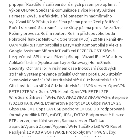
připojení Rozdělení zařízení do různých pásem pro optimální
výkon OFDMA: Současná komunikace s více klienty Airtime
Fairness: Zvyšuje efektivitu sítě omezením nadměrného
využívání DFS: Přístup k dalšímu pásmu pro snížení přetížení
Počet streamů: 8 streamů – více šířky pásma pro vaše zařízení
Režimy provozu: Režim routeru Režim přístupového bodu
Pokročilé funkce: Multi-Link Operation (MLO) 320 MHz kanál 4K-
QAM Multi-RUs Kompatibilní s EasyMesh Kompatibilní s Alexa a
Google Assistant Síť pro IoT zařízení BEZPEČNOST Síťová
bezpečnost: SPI firewall Řízení přístupu Vázání IP a MAC adres
Aplikační brána (Application Layer Gateway) HomeShield
Security: Ochrana IoT v reálném čase Blokování škodlivých
stránek Systém prevence průniků Ochrana proti DDoS útokům
Skenování domácí sítě Hostitelská síť: 6 GHz hostitelská síť 5
GHz hostitelská síť 2.4 GHz hostitelská síť VPN server: OpenVPN
PPTP L2TP WireGuard VPN klient: OpenVPN PPTP L2TP
WireGuard Šifrování Wi-Fi: WPA WPA2 WPA3 WPA/WPA2-Enterprise
(802.1x) HARDWARE Ethernetové porty: 1× 10 Gbps WAN 1× 2.5
Gbps LAN 3× 1 Gbps LAN USB podpora: 1× USB 3.0 Podporované
formáty oddílů: NTFS, exFAT, HFS+, FAT32 Podporované funkce:
FTP server, mediální server, Samba server Tlačítka:
Zapnutí/Vypnutí Zapnutí/Vypnutí Wi-Fi Tlačítko LED WPS Reset
Napájení: 12 V 3.3 A SOFTWARE Protokoly: IPv4 IPv6 Služby: