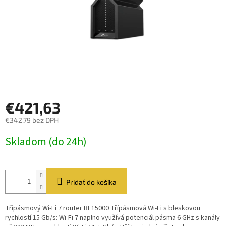
€421,63
€342,79 bez DPH
Jednotková
Skladom (do 24h)
cena:
Pridať do košíka
Třípásmový Wi-Fi 7 router BE15000 Třípásmová Wi-Fi s bleskovou
rychlostí 15 Gb/s: Wi-Fi 7 naplno využívá potenciál pásma 6 GHz s kanály