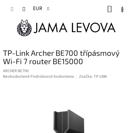
Prejsť
NÁKUP
na
EUR
obsah
KOŠÍK
TP-Link Archer BE700 třípásmový
Wi-Fi 7 router BE15000
ARCHER BE700
Priemerné
Neohodnotené
Podrobnosti hodnotenia
Značka:
TP-LINK
hodnotenie
produktu
je
0,0
z
5
hviezdičiek.