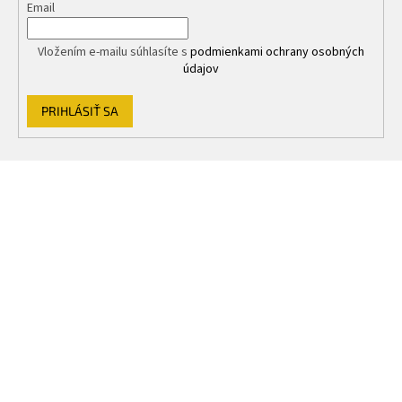
Email
Vložením e-mailu súhlasíte s
podmienkami ochrany osobných
údajov
PRIHLÁSIŤ SA
Z
á
p
ä
t
i
e