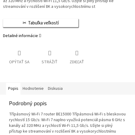
až 320 MHz a rychlostí Wi-Fi 11,5 Gb/s. Užijte si plný přístup ke
streamování v rozlišení 8K a vysokorychlostnímu st
Tabuľka veľkostí
Detailné informácie
OPÝTAŤ SA
STRÁŽIŤ
ZDIEĽAŤ
Popis
Hodnotenie
Diskusia
Podrobný popis
Třípásmový Wi-Fi 7 router BE15000 Třípásmová Wi-Fi s bleskovou
rychlostí 15 Gb/s: Wi-Fi 7 naplno využívá potenciál pásma 6 GHz s
kanály až 320 MHz a rychlostí Wi-Fi 11,5 Gb/s. Užijte si plný
přístup ke streamování v rozlišení 8K a vysokorychlostnímu